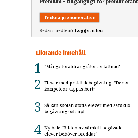
Premium - tillgängligt för prenumeran
Teckna prenumeration
Redan medlem?
Logga in här
Liknande innehåll
"Många föräldrar gråter av lättnad"
Elever med praktisk begåvning: ”Deras
kompetens tappas bort”
Så kan skolan stötta elever med särskild
begåvning och npf
Ny bok: "Bilden av särskilt begåvade
elever behöver breddas"