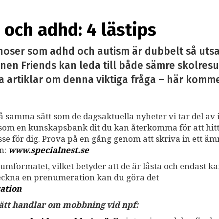
och adhd: 4 lästips
noser som adhd och autism är dubbelt så utsa
nen Friends kan leda till både sämre skolresu
a artiklar om denna viktiga fråga – här kommer 
på samma sätt som de dagsaktuella nyheter vi tar del av i
ss som en kunskapsbank dit du kan återkomma för att hit
resse för dig. Prova på en gång genom att skriva in ett ä
an:
www.specialnest.se
umformatet, vilket betyder att de är låsta och endast k
teckna en prenumeration kan du göra det
ation
 sätt handlar om mobbning vid npf: