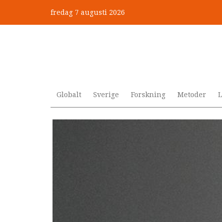
Hoppa
fredag 7 augusti 2026
till
Mobbning vid autism och adhd
huvudinnehåll
Globalt
Sverige
Forskning
Metoder
L