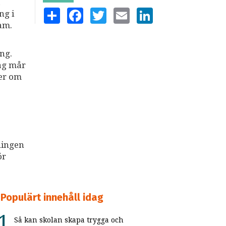
a
SHARE
FACEBOOK
TWITTER
EMAIL
LINKEDIN
ng i
am.
ng.
dag mår
ter om
ningen
ör
Populärt innehåll idag
Så kan skolan skapa trygga och