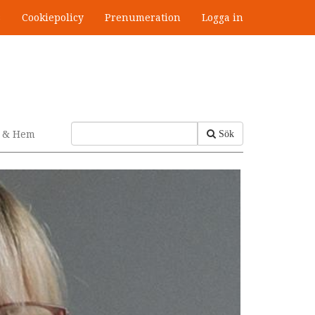
s
Cookiepolicy
Prenumeration
Logga in
v & Hem
Sök