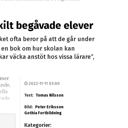
kilt begåvade elever
ket ofta beror på att de går under
d en bok om hur skolan kan
ar väcka anstöt hos vissa lärare”,
ämmer
2022-11-11 03:00
ande,
ella
Text:
Tomas Nilsson
åvade
Bild:
Peter Eriksson
Gothia Fortbildning
Kategorier: