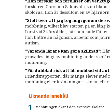
"Hon forskar och föreläser om verkty
forskaren Christina Salmivalli, som bland
skolorna. Hon är dessutom en av hjärnor
”Stolt över att jag tog mig igenom de sv
mobbning, vilket blev starten på en lång 
Först vid 34 års ålder, när hon hade fått e
hon bättre än någonsin, arbetar som journa
autism.
”Varenda lärare kan göra skillnad”:
Här 
grusades tidigt av mobbning under skolåre
mobbning.
"Fördubblad risk att bli mobbad vid au
Friendsrapporten, där många elever med ne
mobbning eller kränkningar i skolan eller 
Liknande innehåll
Mobbningen ökar i den svenska skolan: