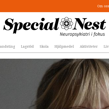
Om os
: 4 lästips
andsting
Lagstöd
Skola
Hjälpmedel
Aktiviteter
Li