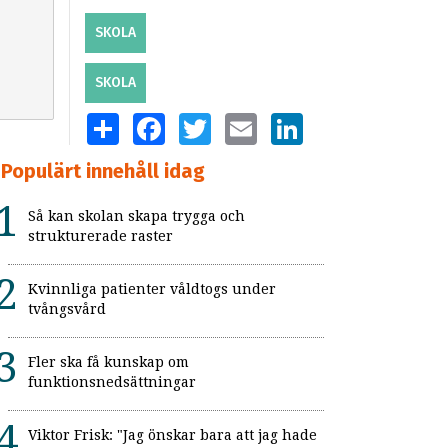
SKOLA
SKOLA
SHARE
FACEBOOK
TWITTER
EMAIL
LINKEDIN
Populärt innehåll idag
Så kan skolan skapa trygga och
strukturerade raster
Kvinnliga patienter våldtogs under
tvångsvård
Fler ska få kunskap om
funktionsnedsättningar
Viktor Frisk: "Jag önskar bara att jag hade