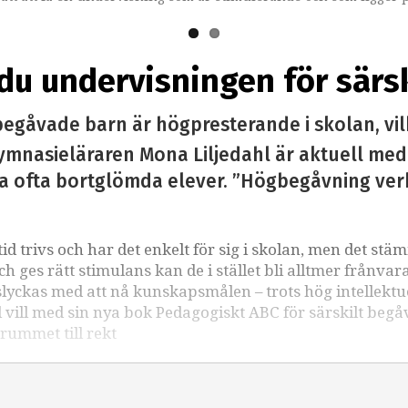
du undervisningen för särs
 begåvade barn är högpresterande i skolan, vil
ymnasieläraren Mona Liljedahl är aktuell me
sa ofta bortglömda elever. ”Högbegåvning verk
tid trivs och har det enkelt för sig i skolan, men det st
ges rätt stimulans kan de i stället bli alltmer frånvar
lyckas med att nå kunskapsmålen – trots hög intellektu
 vill med sin nya bok Pedagogiskt ABC för särskilt beg
srummet till rekt