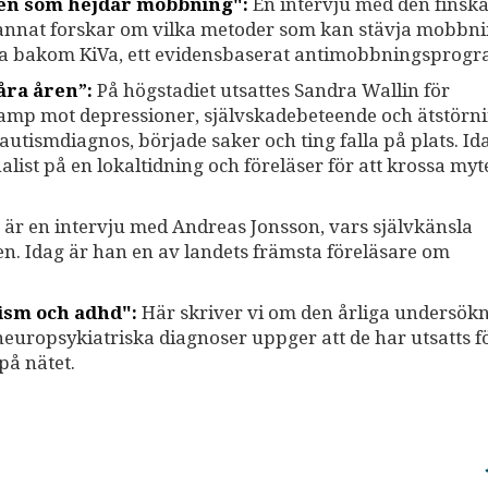
gen som hejdar mobbning":
En intervju med den finsk
 annat forskar om vilka metoder som kan stävja mobbni
na bakom KiVa, ett evidensbaserat antimobbningsprogr
åra åren”:
På högstadiet utsattes Sandra Wallin för
kamp mot depressioner, självskadebeteende och ätstörni
n autismdiagnos, började saker och ting falla på plats. I
list på en lokaltidning och föreläser för att krossa my
är en intervju med Andreas Jonsson, vars självkänsla
n. Idag är han en av landets främsta föreläsare om
tism och adhd":
Här skriver vi om den årliga undersök
uropsykiatriska diagnoser uppger att de har utsatts f
på nätet.