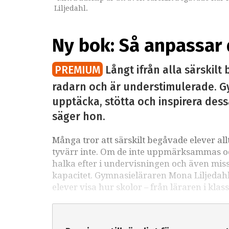
Liljedahl.
Ny bok: Så anpassar 
PREMIUM
Långt ifrån alla särskilt
radarn och är understimulerade. G
upptäcka, stötta och inspirera des
säger hon.
Många tror att särskilt begåvade elever all
tyvärr inte. Om de inte uppmärksammas och 
halka efter i undervisningen och även miss
kapacitet. Gymnasieläraren Mona Liljedahl
elever visa hur skolor – från läraren i klas