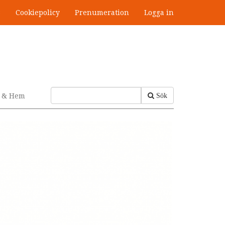
s
Cookiepolicy
Prenumeration
Logga in
v & Hem
Sök