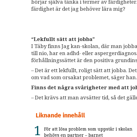
börjar själva tänka i termer av färdigheter
färdighet är det jag behöver lära mig?
“Lekfullt sätt att jobba”
I Täby finns Jag kan-skolan, där man jobba
till nio, har en adhd- eller aspergerdiagn
förhållningssättet är den positiva grundin
– Det är ett lekfullt, roligt sätt att jobba. 
om vad som orsakat problemet, säger han.
Finns det några svårigheter med att j
– Det krävs att man avsätter tid, så det gäl
Liknande innehåll
För att lösa problem som uppstår i skolan
behövs en partner – barnet