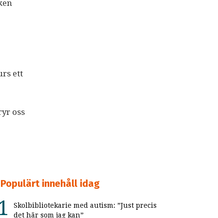
lken
rs ett
ryr oss
Populärt innehåll idag
Skolbibliotekarie med autism: ”Just precis
det här som jag kan”