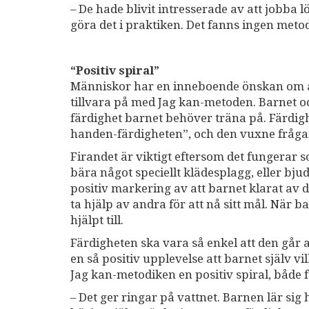
– De hade blivit intresserade av att jobba
göra det i praktiken. Det fanns ingen meto
“Positiv spiral”
Människor har en inneboende önskan om a
tillvara på med Jag kan-metoden. Barnet
färdighet barnet behöver träna på. Färdighe
handen-färdigheten”, och den vuxne frågar h
Firandet är viktigt eftersom det fungerar 
bära något speciellt klädesplagg, eller bjud
positiv markering av att barnet klarat av d
ta hjälp av andra för att nå sitt mål. När b
hjälpt till.
Färdigheten ska vara så enkel att den går a
en så positiv upplevelse att barnet själv vi
Jag kan-metodiken en positiv spiral, både f
– Det ger ringar på vattnet. Barnen lär si