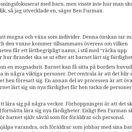
 lösningsfokuserat med barn, men visste inte hur man sku
dik, så jag utvecklade en, säger Ben Furman.
tt mogna och växa som individer. Denna önskan tar 
 och den vuxne kommer tillsammans överens om vilken
ten får ett lättbegripligt namn, i stil med “räcka upp
ur firandet ska se ut efter att barnet lärt sig färdighe
som en mognadsrit. Barnet kan få sitta på bordets huvu
a in några viktiga personer. Det centrala är att det blir 
et hen föresatt sig. En annan del av processen är att öva
arnet lärt sig sin nya färdighet får hen tacka de persone
tt lära sig på några veckor. Förhoppningen är att det sk
ll fortsätta lära sig nya färdigheter. Enligt Ben Furman 
ör barnet själv såväl som för föräldrar och personal.
g hjälpa varandra, och föräldrar som jobbar med sina ba