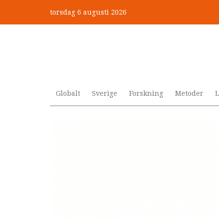
Hoppa
torsdag 6 augusti 2026
till
Mobbning vid autism och adhd
huvudinnehåll
Globalt
Sverige
Forskning
Metoder
L