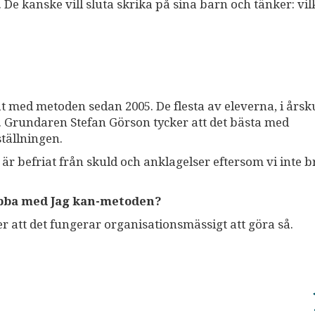
. De kanske vill sluta skrika på sina barn och tänker: vi
t med metoden sedan 2005. De flesta av eleverna, i årsku
os. Grundaren Stefan Görson tycker att det bästa med
ställningen.
Det är befriat från skuld och anklagelser eftersom vi inte b
obba med Jag kan-metoden?
ler att det fungerar organisationsmässigt att göra så.