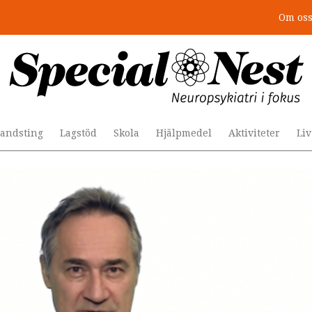
Om os
: 4 lästips
andsting
Lagstöd
Skola
Hjälpmedel
Aktiviteter
Li