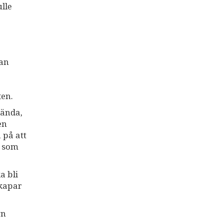
lle
man
ten.
dända,
en
 på att
r som
a bli
skapar
rn