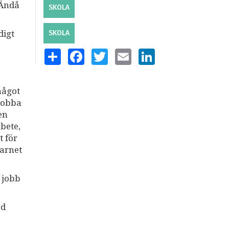
 Ändå
SKOLA
digt
SKOLA
SHARE
FACEBOOK
TWITTER
EMAIL
LINKEDIN
något
 jobba
en
bete,
t för
barnet
t jobb
ed