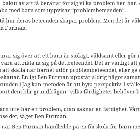
 bakut av att få berättat för sig vilka problem hen har.
 jobba med barn som uppvisar “problembeteenden”.
örstå hur deras beteenden skapar problem. Men det är väl
Ben Furman.
ar sig över att ett barn är stökigt, våldsamt eller gör 
ra att rikta in sig på det beteendet. Det är vanligt att
att skälla när barnet utför problembeteendet, eller ge 
skattar. Enligt Ben Furman uppstår aldrig något samar
runden i Jag kan-metoden är att byta perspektiv. I ställe
 bort dem blir grundfrågan “vilka färdigheter behöver 
barn inte har ett problem, utan saknar en färdighet. Vår
inse det, säger Ben Furman.
, när Ben Furman handledde på en förskola för barn m