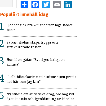
SHARE
FACEBOOK
TWITTER
EMAIL
LINKEDIN
Populärt innehåll idag
”Jobbet gick bra – just därför togs stödet
bort”
Så kan skolan skapa trygga och
strukturerade raster
Hon löste gåtan "Sveriges farligaste
kvinna"
Skolbibliotekarie med autism: ”Just precis
det här som jag kan”
Ny studie om autistiska drag, obehag vid
ögonkontakt och igenkänning av känslor