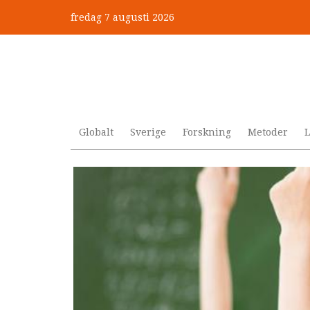
Hoppa
fredag 7 augusti 2026
till
”Jobbet gick bra – just därfö
huvudinnehåll
Globalt
Sverige
Forskning
Metoder
L