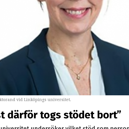
torand vid Linköpings universitet.
st därför togs stödet bort”
universitet undersöker vilket stöd som perso