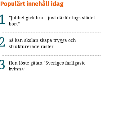
Populärt innehåll idag
”Jobbet gick bra – just därför togs stödet
bort”
Så kan skolan skapa trygga och
strukturerade raster
Hon löste gåtan "Sveriges farligaste
kvinna"
Skolbibliotekarie med autism: ”Just precis
det här som jag kan”
Ny studie om autistiska drag, obehag vid
ögonkontakt och igenkänning av känslor
Kvinnliga patienter våldtogs under
tvångsvård