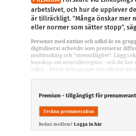
arbetslivet, och hur de upplever det
är tillräckligt. ”Många önskar mer m
eller normer som sätter stopp”, sä
Personer med autism och adhd är en grupp 
digitaliserat arbetsliv som premierar diffu
multitasking och ”stresstålighet”. Lägg i e
kunskap om neurodivergens – och du har ett
adhd. – Det är många som inte alls har ett 
Premium - tillgängligt för prenumeran
Teckna prenumeration
Redan medlem?
Logga in här