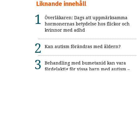
Liknande innehåll
Överläkaren: Dags att uppmärksamma
hormonernas betydelse hos flickor och
kvinnor med adhd
Kan autism förändras med åldern?
Behandling med bumetanid kan vara
fördelaktig för vissa barn med autism –
enligt unik svensk studie: "Ett värdefullt
framsteg"
Alexitymi: När känslorna finns men
orden saknas
Forskning: Autism anses mer
funktionsnedsättande idag än tidigare