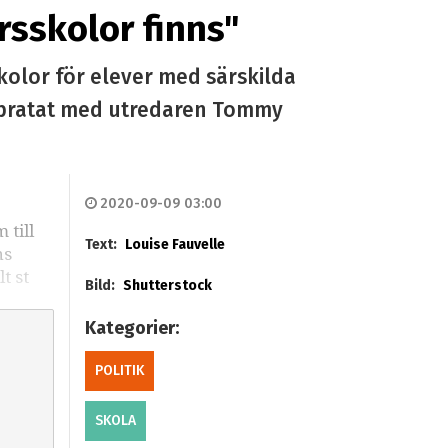
ursskolor finns"
kolor för elever med särskilda
ar pratat med utredaren Tommy
2020-09-09 03:00
till
Text:
Louise Fauvelle
ns
t st
Bild:
Shutterstock
Kategorier:
POLITIK
SKOLA