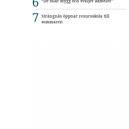
“De silar mygg och sväljer kameler”
Strängnäs öppnar resursskola till
sommaren