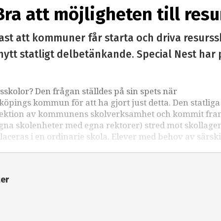
Bra att möjligheten till res
ast att kommuner får starta och driva resurss
t nytt statligt delbetänkande. Special Nest h
skolor? Den frågan ställdes på sin spets när
nköpings kommun för att ha gjort just detta. Den statliga
ektion av kommunens skolverksamhet och kommit fram 
 egna skolenheter med egna rektorer) stred mot skollage
laceras i en ordinarie skola. Elever med behov av särskil
ter