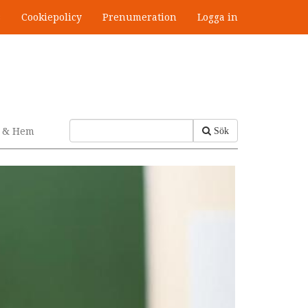
s
Cookiepolicy
Prenumeration
Logga in
v & Hem
Sök