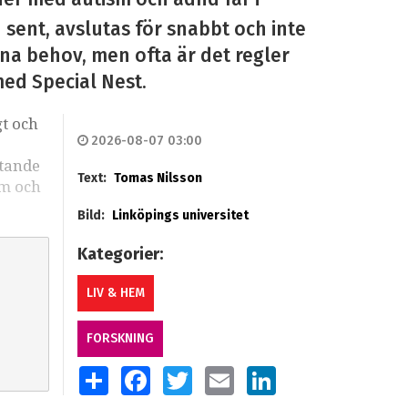
n sent, avslutas för snabbt och inte
sina behov, men ofta är det regler
med Special Nest.
gt och
2026-08-07 03:00
stande
Text:
Tomas Nilsson
sm och
Bild:
Linköpings universitet
Kategorier:
LIV & HEM
FORSKNING
SHARE
FACEBOOK
TWITTER
EMAIL
LINKEDIN