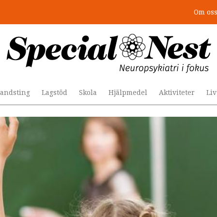
Om os
r togs stödet bort”
andsting
Lagstöd
Skola
Hjälpmedel
Aktiviteter
Li