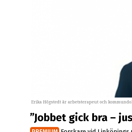
Erika Högstedt är arbetsterapeut och kommundok
”Jobbet gick bra – ju
PREMIUM
Forskare vid Linköpings 