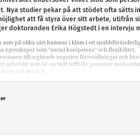
. Nya studier pekar på att stödet ofta sätts i
öjlighet att få styra över sitt arbete, utifrån 
ger doktoranden Erika Högstedt i en intervju 
som på olika sätt hamnar i kläm i ett snabbföränderli
sa egenskaper som ”social kompetens” och flexibilitet,
kvationen till seglivade negativa föreställningar och bri
 arbetsliv som är särskilt tufft för personer med auti
arbete och det är h
ter