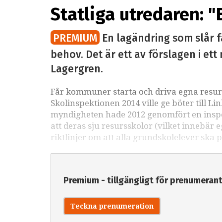
Statliga utredaren: "
PREMIUM
En lagändring som slår f
behov. Det är ett av förslagen i et
Lagergren.
Får kommuner starta och driva egna resurs
Skolinspektionen 2014 ville ge böter till Li
myndigheten hade 2012 genomfört en insp
att deras sju resursskolor (vilket innebär
riktlinjer om att alla grundskolelever ska p
Premium - tillgängligt för prenumeran
Teckna prenumeration