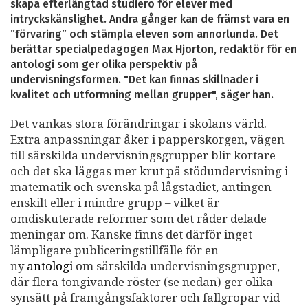
skapa efterlängtad studiero för elever med
intryckskänslighet. Andra gånger kan de främst vara en
”förvaring” och stämpla eleven som annorlunda. Det
berättar specialpedagogen Max Hjorton, redaktör för en
antologi som ger olika perspektiv på
undervisningsformen. "Det kan finnas skillnader i
kvalitet och utformning mellan grupper", säger han.
Det vankas stora förändringar i skolans värld.
Extra anpassningar åker i papperskorgen, vägen
till särskilda undervisningsgrupper blir kortare
och det ska läggas mer krut på stödundervisning i
matematik och svenska på lågstadiet, antingen
enskilt eller i mindre grupp – vilket är
omdiskuterade reformer som det råder delade
meningar om. Kanske finns det därför inget
lämpligare publiceringstillfälle för en
ny
antologi
om särskilda undervisningsgrupper,
där flera tongivande röster (se nedan) ger olika
synsätt på framgångsfaktorer och fallgropar vid