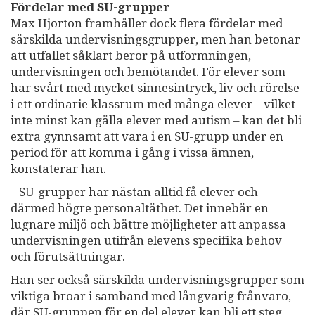
Fördelar med SU-grupper
Max Hjorton framhåller dock flera fördelar med
särskilda undervisningsgrupper, men han betonar
att utfallet såklart beror på utformningen,
undervisningen och bemötandet. För elever som
har svårt med mycket sinnesintryck, liv och rörelse
i ett ordinarie klassrum med många elever – vilket
inte minst kan gälla elever med autism – kan det bli
extra gynnsamt att vara i en SU-grupp under en
period för att komma i gång i vissa ämnen,
konstaterar han.
– SU-grupper har nästan alltid få elever och
därmed högre personaltäthet. Det innebär en
lugnare miljö och bättre möjligheter att anpassa
undervisningen utifrån elevens specifika behov
och förutsättningar.
Han ser också särskilda undervisningsgrupper som
viktiga broar i samband med långvarig frånvaro,
där SU-gruppen för en del elever kan bli ett steg