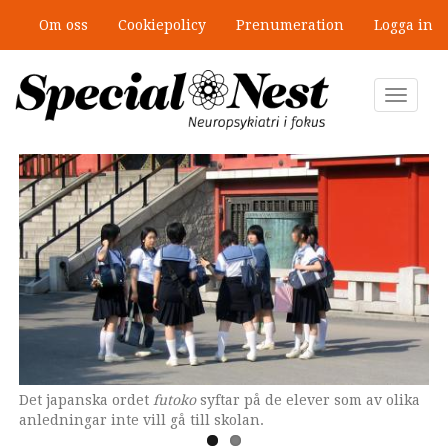
Hoppa
Om oss
Cookiepolicy
Prenumeration
Logga in
till
Ny antologi om fördelar och
huvudinnehåll
fallgropar med särskilda
undervisningsgrupper
Toggle
navigat
Det japanska ordet
Under de senaste åren har den problematiska
futoko
syftar på de elever som av olika
anledningar inte vill gå till skolan.
skolfrånvaron ökat bland japanska elever.