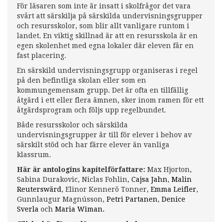
För läsaren som inte är insatt i skolfrågor det vara
svårt att särskilja på särskilda undervisningsgrupper
och resursskolor, som blir allt vanligare runtom i
landet. En viktig skillnad är att en resursskola är en
egen skolenhet med egna lokaler där eleven får en
fast placering.
En särskild undervisningsgrupp organiseras i regel
på den befintliga skolan eller som en
kommungemensam grupp. Det är ofta en tillfällig
åtgärd i ett eller flera ämnen, sker inom ramen för ett
åtgärdsprogram och följs upp regelbundet.
Både resursskolor och särskilda
undervisningsgrupper är till för elever i behov av
särskilt stöd och har färre elever än vanliga
klassrum.
Här är antologins kapitelförfattare:
Max Hjorton,
Sabina Durakovic, Niclas Fohlin,
Cajsa Jahn
,
Malin
Reuterswärd
, Elinor Kennerö Tonner,
Emma Leifler
,
Gunnlaugur Magnússon,
Petri Partanen
,
Denice
Sverla
och
Maria Wiman
.