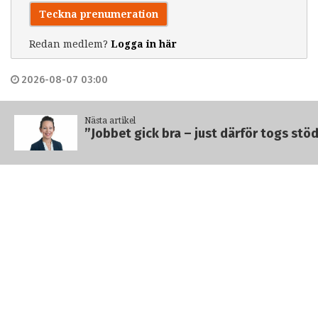
Teckna prenumeration
Redan medlem?
Logga in här
2026-08-07 03:00
Text:
Tomas Nilsson
Nästa artikel
”Jobbet gick bra – just därför togs stö
Bild:
Linköpings universitet
Kategorier:
LIV & HEM
FORSKNING
SHARE
FACEBOOK
TWITTER
EMAIL
LINKEDIN
Liknande innehåll