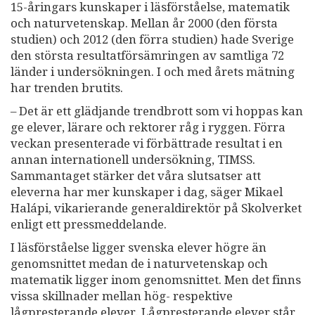
15-åringars kunskaper i läsförståelse, matematik
och naturvetenskap. Mellan år 2000 (den första
studien) och 2012 (den förra studien) hade Sverige
den största resultatförsämringen av samtliga 72
länder i undersökningen. I och med årets mätning
har trenden brutits.
– Det är ett glädjande trendbrott som vi hoppas kan
ge elever, lärare och rektorer råg i ryggen. Förra
veckan presenterade vi förbättrade resultat i en
annan internationell undersökning, TIMSS.
Sammantaget stärker det våra slutsatser att
eleverna har mer kunskaper i dag, säger Mikael
Halápi, vikarierande generaldirektör på Skolverket
enligt ett pressmeddelande.
I läsförståelse ligger svenska elever högre än
genomsnittet medan de i naturvetenskap och
matematik ligger inom genomsnittet. Men det finns
vissa skillnader mellan hög- respektive
lågpresterande elever. Lågpresterande elever står