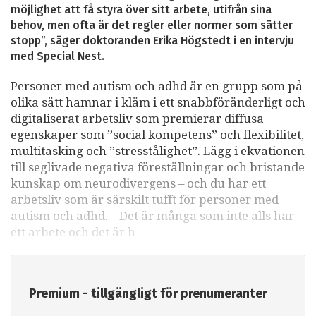
möjlighet att få styra över sitt arbete, utifrån sina
behov, men ofta är det regler eller normer som sätter
stopp”, säger doktoranden Erika Högstedt i en intervju
med Special Nest.
Personer med autism och adhd är en grupp som på
olika sätt hamnar i kläm i ett snabbföränderligt och
digitaliserat arbetsliv som premierar diffusa
egenskaper som ”social kompetens” och flexibilitet,
multitasking och ”stresstålighet”. Lägg i ekvationen
till seglivade negativa föreställningar och bristande
kunskap om neurodivergens – och du har ett
arbetsliv som är särskilt tufft för personer med
autism och adhd. – Det är många som inte alls har
ett arbete och det är h
Premium - tillgängligt för prenumeranter