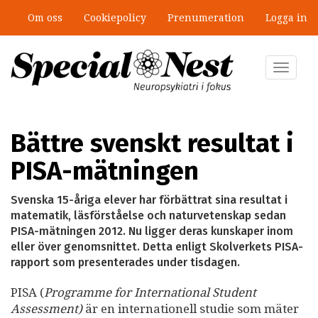
Hoppa
Om oss
Cookiepolicy
Prenumeration
Logga in
till
huvudinnehåll
Toggle
navigat
Bättre svenskt resultat i
PISA-mätningen
Svenska 15-åriga elever har förbättrat sina resultat i
matematik, läsförståelse och naturvetenskap sedan
PISA-mätningen 2012. Nu ligger deras kunskaper inom
eller över genomsnittet. Detta enligt Skolverkets PISA-
rapport som presenterades under tisdagen.
PISA (
Programme for International Student
Assessment)
är en internationell studie som mäter