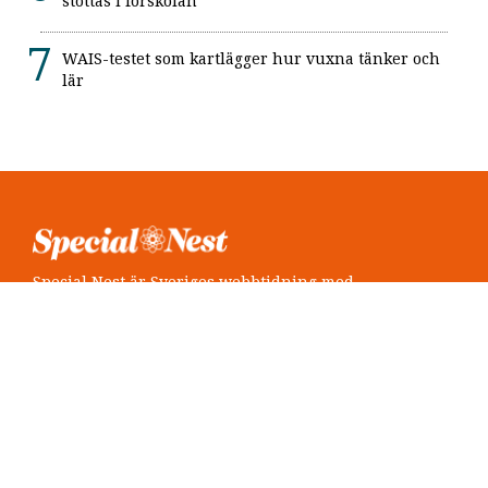
stöttas i förskolan
WAIS-testet som kartlägger hur vuxna tänker och
lär
Special Nest är Sveriges webbtidning med
neuropsykiatri i fokus.
Följ oss
Twitter @SpecialNest
Facebook Special Nest