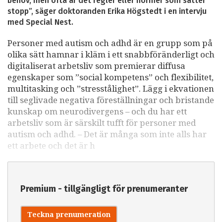
behov, men ofta är det regler eller normer som sätter
stopp”, säger doktoranden Erika Högstedt i en intervju
med Special Nest.
Personer med autism och adhd är en grupp som på
olika sätt hamnar i kläm i ett snabbföränderligt och
digitaliserat arbetsliv som premierar diffusa
egenskaper som ”social kompetens” och flexibilitet,
multitasking och ”stresstålighet”. Lägg i ekvationen
till seglivade negativa föreställningar och bristande
kunskap om neurodivergens – och du har ett
arbetsliv som är särskilt tufft för personer med
autism och adhd. – Det är många som inte alls har
ett arbete och det är h
Premium - tillgängligt för prenumeranter
Teckna prenumeration