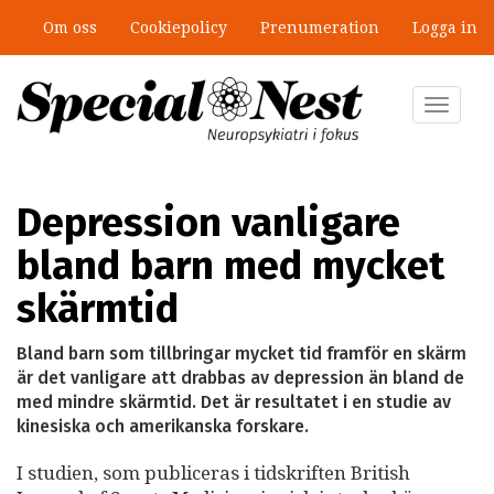
Hoppa
Om oss
Cookiepolicy
Prenumeration
Logga in
till
”Jobbet gick bra – just därför togs
huvudinnehåll
stödet bort”
Toggle
navigat
Depression vanligare
bland barn med mycket
skärmtid
Bland barn som tillbringar mycket tid framför en skärm
är det vanligare att drabbas av depression än bland de
med mindre skärmtid. Det är resultatet i en studie av
kinesiska och amerikanska forskare.
I studien, som publiceras i tidskriften British