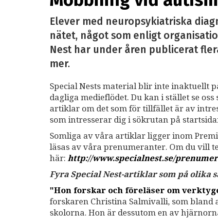
Mobbning vid autism 
Elever med neuropsykiatriska diag
nätet, något som enligt organisatio
Nest har under åren publicerat fler
mer.
Special Nests material blir inte inaktuellt 
dagliga medieflödet. Du kan i stället se o
artiklar om det som för tillfället är av int
som intresserar dig i sökrutan på startsid
Somliga av våra artiklar ligger inom Premi
läsas av våra prenumeranter. Om du vill 
här:
http://www.specialnest.se
/prenumer
Fyra Special Nest-artiklar som på olika
"Hon forskar och föreläser om verkty
forskaren Christina Salmivalli, som bland
skolorna. Hon är dessutom en av hjärnor