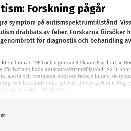
tism: Forskning pågår
gra symptom på autismspektrumtillstånd. Vis
tism drabbats av feber. Forskarna försöker hi
genombrott för diagnostik och behandling a
kten dateras 1980 och signeras Bellevue Psychiatric Hos
ng där barnen hade autismspektrumtillstånd (AST). Snar
a, alerta och pratglada, som om febern lindrat de typi
älligt och bleknade i takt med att febern gick ner. Begr
ekten på svenska. Stark AST,
ter