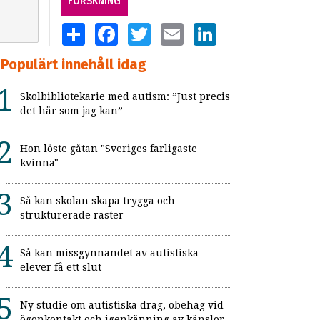
FORSKNING
SHARE
FACEBOOK
TWITTER
EMAIL
LINKEDIN
Populärt innehåll idag
Skolbibliotekarie med autism: ”Just precis
det här som jag kan”
Hon löste gåtan "Sveriges farligaste
kvinna"
Så kan skolan skapa trygga och
strukturerade raster
Så kan missgynnandet av autistiska
elever få ett slut
Ny studie om autistiska drag, obehag vid
ögonkontakt och igenkänning av känslor