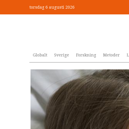
Hoppa
torsdag 6 augusti 2026
till
Mobbning vid autism och adhd
huvudinnehåll
Globalt
Sverige
Forskning
Metoder
L