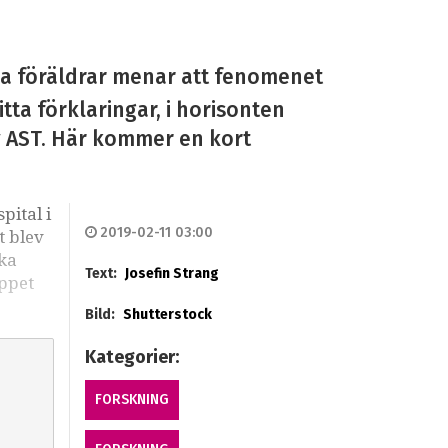
sa föräldrar menar att fenomenet
tta förklaringar, i horisonten
v AST. Här kommer en kort
pital i
2019-02-11 03:00
t blev
ska
Text:
Josefin Strang
eppet
Bild:
Shutterstock
Kategorier:
FORSKNING