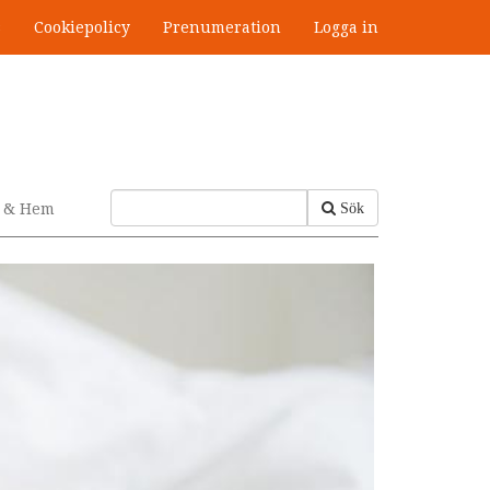
s
Cookiepolicy
Prenumeration
Logga in
v & Hem
Sök