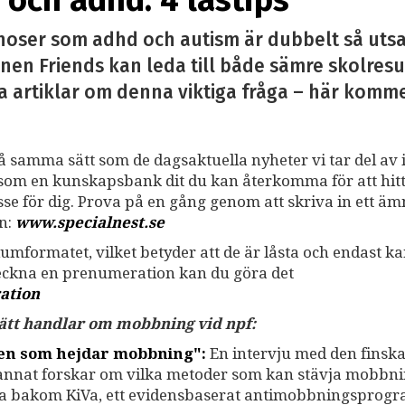
och adhd: 4 lästips
noser som adhd och autism är dubbelt så utsa
nen Friends kan leda till både sämre skolresu
a artiklar om denna viktiga fråga – här kommer 
på samma sätt som de dagsaktuella nyheter vi tar del av i
ss som en kunskapsbank dit du kan återkomma för att hit
resse för dig. Prova på en gång genom att skriva in ett ä
an:
www.specialnest.se
umformatet, vilket betyder att de är låsta och endast k
teckna en prenumeration kan du göra det
ation
 sätt handlar om mobbning vid npf:
gen som hejdar mobbning":
En intervju med den finsk
 annat forskar om vilka metoder som kan stävja mobbni
na bakom KiVa, ett evidensbaserat antimobbningsprogr