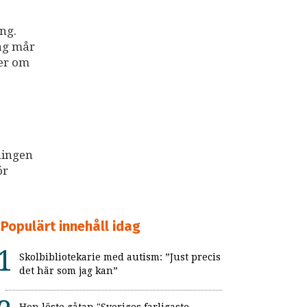
ng.
dag mår
ter om
ningen
ör
Populärt innehåll idag
Skolbibliotekarie med autism: ”Just precis
det här som jag kan”