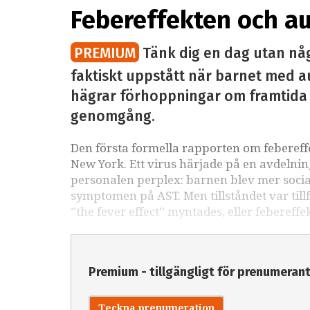
Febereffekten och au
PREMIUM
Tänk dig en dag utan nå
faktiskt uppstått när barnet med au
hägrar förhoppningar om framtida 
genomgång.
Den första formella rapporten om febereffe
New York. Ett virus härjade på en avdelni
personalen perplex: barnen blev mer social
symptomen på AST. Men tillståndet var tillf
”the fever effect” myntades, eller febereff
Premium - tillgängligt för prenumeran
Teckna prenumeration