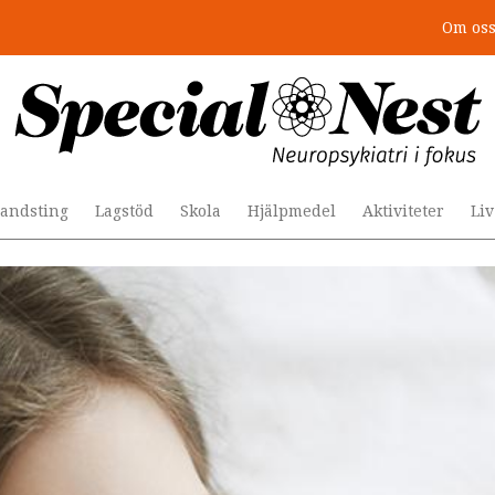
Om os
: 4 lästips
andsting
Lagstöd
Skola
Hjälpmedel
Aktiviteter
Li