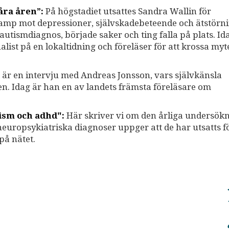
åra åren”:
På högstadiet utsattes Sandra Wallin för
kamp mot depressioner, självskadebeteende och ätstörni
n autismdiagnos, började saker och ting falla på plats. I
list på en lokaltidning och föreläser för att krossa my
är en intervju med Andreas Jonsson, vars självkänsla
n. Idag är han en av landets främsta föreläsare om
tism och adhd":
Här skriver vi om den årliga undersök
uropsykiatriska diagnoser uppger att de har utsatts f
på nätet.