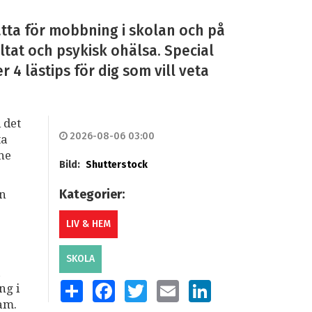
tta för mobbning i skolan och på
ltat och psykisk ohälsa. Special
4 lästips för dig som vill veta
 det
2026-08-06 03:00
ta
mne
Bild:
Shutterstock
Kategorier:
an
LIV & HEM
SKOLA
a
SHARE
FACEBOOK
TWITTER
EMAIL
LINKEDIN
ng i
am.