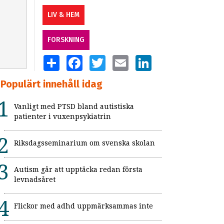
LIV & HEM
FORSKNING
SHARE
FACEBOOK
TWITTER
EMAIL
LINKEDIN
Populärt innehåll idag
Vanligt med PTSD bland autistiska
patienter i vuxenpsykiatrin
Riksdagsseminarium om svenska skolan
Autism går att upptäcka redan första
levnadsåret
Flickor med adhd uppmärksammas inte