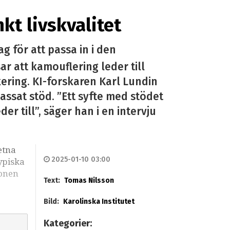
kt livskvalitet
 för att passa in i den
ar att kamouflering leder till
kering. KI-forskaren Karl Lundin
ssat stöd. ”Ett syfte med stödet
 till”, säger han i en intervju
etna
2025-01-10 03:00
ypiska
sonen
Text:
Tomas Nilsson
Bild:
Karolinska Institutet
Kategorier: