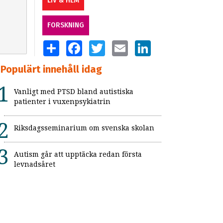
LIV & HEM
FORSKNING
SHARE
FACEBOOK
TWITTER
EMAIL
LINKEDIN
Populärt innehåll idag
Vanligt med PTSD bland autistiska
patienter i vuxenpsykiatrin
Riksdagsseminarium om svenska skolan
Autism går att upptäcka redan första
levnadsåret
Flickor med adhd uppmärksammas inte
Så kan skolan skapa trygga och