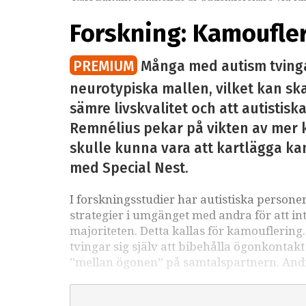
Forskning: Kamoufleri
PREMIUM
Många med autism tvingas
neurotypiska mallen, vilket kan skap
sämre livskvalitet och att autistis
Remnélius pekar på vikten av mer k
skulle kunna vara att kartlägga ka
med Special Nest.
I forskningsstudier har autistiska persone
strategier i umgänget med andra för att in
majoriteten. Detta kallas för kamouflering
tvingar sig själv att bibehålla ögonkontakt 
”mellan ögonen” på samtalspartnern. Andr