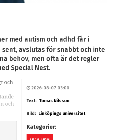
ner med autism och adhd får i
n sent, avslutas för snabbt och inte
sina behov, men ofta är det regler
med Special Nest.
gt och
2026-08-07 03:00
stande
Text:
Tomas Nilsson
sm och
Bild:
Linköpings universitet
Kategorier: