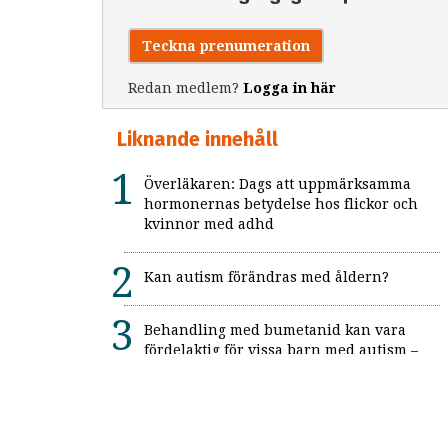
Teckna prenumeration
Redan medlem?
Logga in här
Liknande innehåll
Överläkaren: Dags att uppmärksamma
hormonernas betydelse hos flickor och
kvinnor med adhd
Kan autism förändras med åldern?
Behandling med bumetanid kan vara
fördelaktig för vissa barn med autism –
enligt unik svensk studie: "Ett värdefullt
framsteg"
Alexitymi: När känslorna finns men