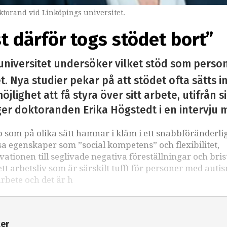
torand vid Linköpings universitet.
st därför togs stödet bort”
universitet undersöker vilket stöd som perso
. Nya studier pekar på att stödet ofta sätts i
öjlighet att få styra över sitt arbete, utifrån 
ger doktoranden Erika Högstedt i en intervju 
som på olika sätt hamnar i kläm i ett snabbföränderli
sa egenskaper som ”social kompetens” och flexibilitet,
kvationen till seglivade negativa föreställningar och bri
 arbetsliv som är särskilt tufft för personer med auti
arbete och det är h
ter