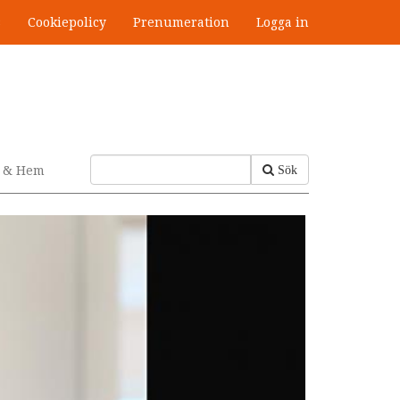
s
Cookiepolicy
Prenumeration
Logga in
v & Hem
Sök