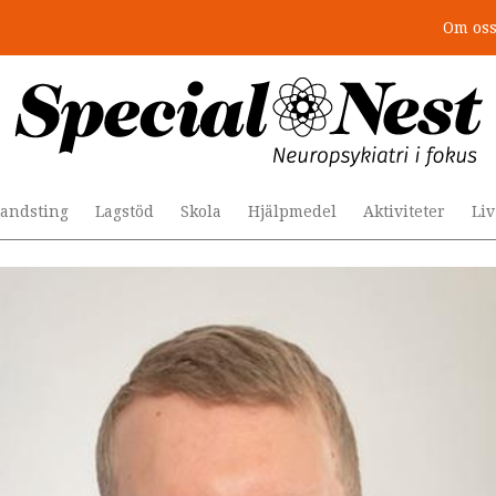
Om os
r togs stödet bort”
andsting
Lagstöd
Skola
Hjälpmedel
Aktiviteter
Li