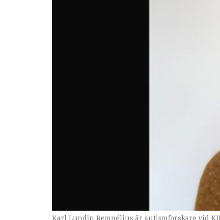
Karl Lundin Remnélius är autismforskare vid KI