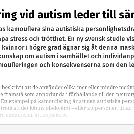
ng vid autism leder till sän
 kamouflera sina autistiska personlighetsdrag
a stress och trötthet. En ny svensk studie vis
ka kvinnor i högre grad ägnar sig åt denna mas
unskap om autism i samhället och individanpa
moufleringen och konsekvenserna som den leder
r beskrivit att de använder olika mer eller mindre medv
te framstå som annorlunda i förhållande till den neurot
. Ett exempel på kamouflering är att den autistiska per
trots att det känns obekvämt – eller att personen tittar
a exempel är att kopiera oc