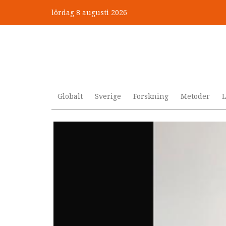
Hoppa
lördag 8 augusti 2026
till
”Jobbet gick bra – just därfö
huvudinnehåll
Globalt
Sverige
Forskning
Metoder
L