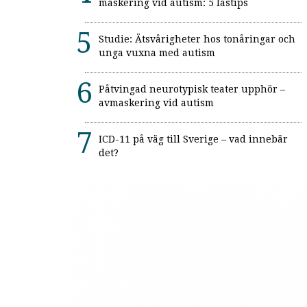
maskering vid autism: 5 lästips
Studie: Ätsvårigheter hos tonåringar och
unga vuxna med autism
Påtvingad neurotypisk teater upphör –
avmaskering vid autism
ICD-11 på väg till Sverige – vad innebär
det?