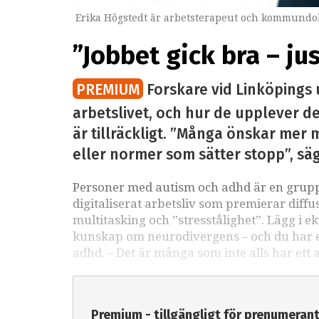
Erika Högstedt är arbetsterapeut och kommundok
”Jobbet gick bra – ju
PREMIUM
Forskare vid Linköpings 
arbetslivet, och hur de upplever det
är tillräckligt. ”Många önskar mer m
eller normer som sätter stopp”, sä
Personer med autism och adhd är en grupp 
digitaliserat arbetsliv som premierar diffu
multitasking och ”stresstålighet”. Lägg i e
kunskap om neurodivergens – och du har ett
adhd. – Det är många som inte alls har ett 
Premium - tillgängligt för prenumeran