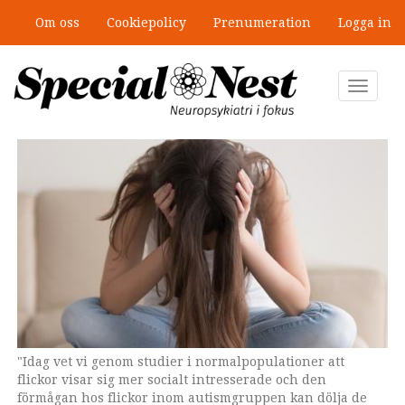
Hoppa
Om oss
Cookiepolicy
Prenumeration
Logga in
till
”Jobbet gick bra – just därför togs
huvudinnehåll
stödet bort”
Toggle
navigat
"Idag vet vi genom studier i normalpopulationer att
Gunilla Westman Andersson forskar om förskolebarn med
flickor visar sig mer socialt intresserade och den
autism.
förmågan hos flickor inom autismgruppen kan dölja de