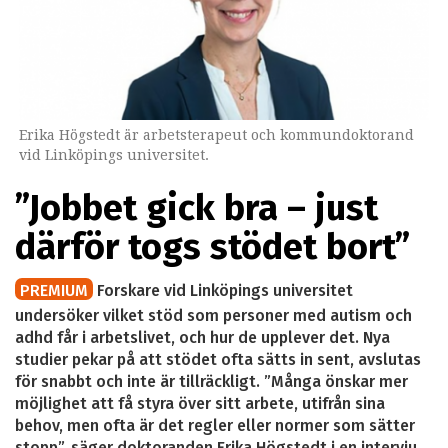
Erika Högstedt är arbetsterapeut och kommundoktorand
vid Linköpings universitet.
”Jobbet gick bra – just
därför togs stödet bort”
PREMIUM
Forskare vid Linköpings universitet
undersöker vilket stöd som personer med autism och
adhd får i arbetslivet, och hur de upplever det. Nya
studier pekar på att stödet ofta sätts in sent, avslutas
för snabbt och inte är tillräckligt. ”Många önskar mer
möjlighet att få styra över sitt arbete, utifrån sina
behov, men ofta är det regler eller normer som sätter
stopp”, säger doktoranden Erika Högstedt i en intervju