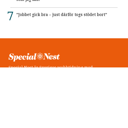
”Jobbet gick bra – just därför togs stödet bort”
Special Nest är Sveriges webbtidning med
neuropsykiatri i fokus.
Följ oss
Twitter @SpecialNest
Facebook Special Nest