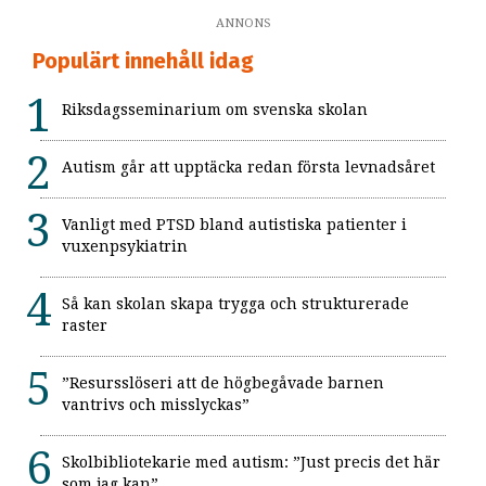
ANNONS
Populärt innehåll idag
Riksdagsseminarium om svenska skolan
Autism går att upptäcka redan första levnadsåret
Vanligt med PTSD bland autistiska patienter i
vuxenpsykiatrin
Så kan skolan skapa trygga och strukturerade
raster
”Resursslöseri att de högbegåvade barnen
vantrivs och misslyckas”
Skolbibliotekarie med autism: ”Just precis det här
som jag kan”