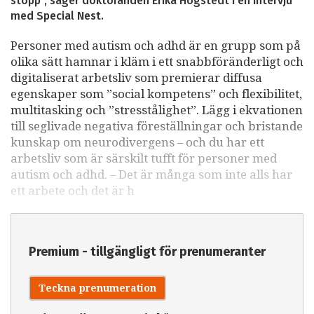
stopp”, säger doktoranden Erika Högstedt i en intervju
med Special Nest.
Personer med autism och adhd är en grupp som på
olika sätt hamnar i kläm i ett snabbföränderligt och
digitaliserat arbetsliv som premierar diffusa
egenskaper som ”social kompetens” och flexibilitet,
multitasking och ”stresstålighet”. Lägg i ekvationen
till seglivade negativa föreställningar och bristande
kunskap om neurodivergens – och du har ett
arbetsliv som är särskilt tufft för personer med
autism och adhd. – Det är många som inte alls har
ett arbete och det är h
Premium - tillgängligt för prenumeranter
Teckna prenumeration