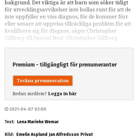
bakgrund. Det viktiga är att barn som söker tidigt
för utvecklingsavvikelser inte bollas runt för att de
inte uppfyller en viss diagnos, för de kommer förr
eller senare att uppvisa tillräckliga problem för att
kvalificera sig för diagnos, säger Christopher
Gillberg till Special Nest. Christopher Gillberg
Premium - tillgängligt för prenumeranter
Teckna prenumeration
Redan medlem?
Logga in här
2021-04-07 03:00
Text:
Lena Marieke Wemar
Bild:
Emelie Asplund
Jan Alfredsson
Privat