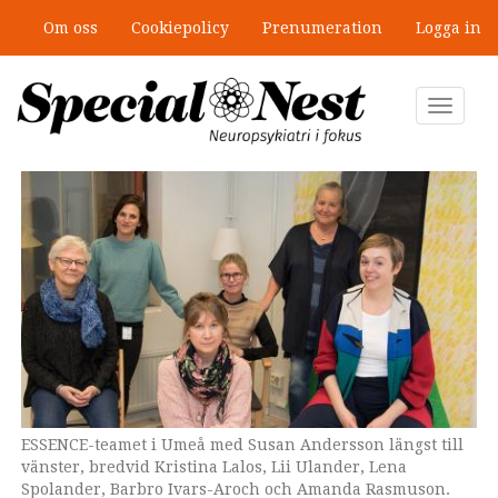
Hoppa
Om oss
Cookiepolicy
Prenumeration
Logga in
till
”Jobbet gick bra – just därför togs
huvudinnehåll
stödet bort”
Toggle
navigat
ESSENCE-teamet i Umeå med Susan Andersson längst till
Christopher Gillberg har myntat begreppet ESSENCE.
Carolina Malmqvist är logoped på den nya ESSENCE-
vänster, bredvid Kristina Lalos, Lii Ulander, Lena
inspirerade mottagningen i Västerås.
Spolander, Barbro Ivars-Aroch och Amanda Rasmuson.