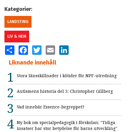
Kategorier:
LANDSTING
LIV & HEM
SHARE
FACEBOOK
TWITTER
EMAIL
LINKEDIN
Liknande innehåll
Stora länsskillnader i kötider för NPF-utredning
Autismens historia del 5: Christopher Gillberg
Vad innebär Essence-begreppet?
Ny bok om specialpedagogik i förskolan: "Tidiga
insatser har stor betydelse för barns utveckling"