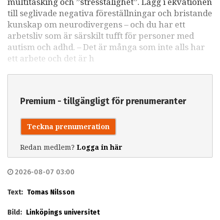
multitasking och ”stresstålighet”. Lägg i ekvationen
till seglivade negativa föreställningar och bristande
kunskap om neurodivergens – och du har ett
arbetsliv som är särskilt tufft för personer med
autism och adhd. – Det är många som inte alls har
ett arbete och det är h
Premium - tillgängligt för prenumeranter
Teckna prenumeration
Redan medlem?
Logga in här
2026-08-07 03:00
Text:
Tomas Nilsson
Bild:
Linköpings universitet