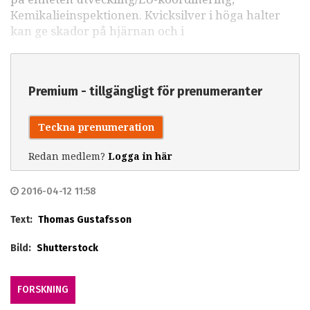
Kemikalieinspektionen. Kvicksilver i höga halter
kan ge skador på hjärnan och i
Premium - tillgängligt för prenumeranter
Teckna prenumeration
Redan medlem?
Logga in här
2016-04-12 11:58
Text:
Thomas Gustafsson
Bild:
Shutterstock
FORSKNING