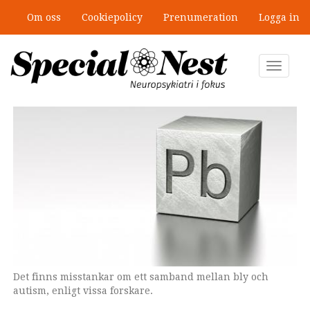
Hoppa
Om oss
Cookiepolicy
Prenumeration
Logga in
till
”Jobbet gick bra – just därför togs
huvudinnehåll
stödet bort”
Toggle
navigat
Det finns misstankar om ett samband mellan bly och
autism, enligt vissa forskare.