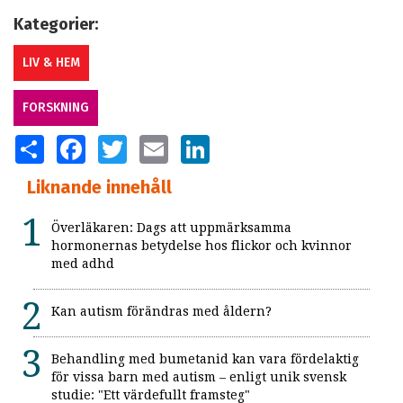
Kategorier:
LIV & HEM
FORSKNING
SHARE
FACEBOOK
TWITTER
EMAIL
LINKEDIN
Liknande innehåll
Överläkaren: Dags att uppmärksamma
hormonernas betydelse hos flickor och kvinnor
med adhd
Kan autism förändras med åldern?
Behandling med bumetanid kan vara fördelaktig
för vissa barn med autism – enligt unik svensk
studie: "Ett värdefullt framsteg"