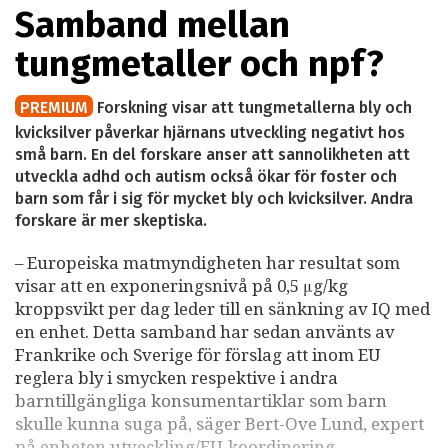
Samband mellan
tungmetaller och npf?
PREMIUM
Forskning visar att tungmetallerna bly och
kvicksilver påverkar hjärnans utveckling negativt hos
små barn. En del forskare anser att sannolikheten att
utveckla adhd och autism också ökar för foster och
barn som får i sig för mycket bly och kvicksilver. Andra
forskare är mer skeptiska.
– Europeiska matmyndigheten har resultat som
visar att en exponeringsnivå på 0,5 μg/kg
kroppsvikt per dag leder till en sänkning av IQ med
en enhet. Detta samband har sedan använts av
Frankrike och Sverige för förslag att inom EU
reglera bly i smycken respektive i andra
barntillgängliga konsumentartiklar som barn
skulle kunna suga på, säger Bert-Ove Lund, expert
på enheten utveckling/EU-koordinering,