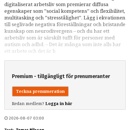
digitaliserat arbetsliv som premierar diffusa
egenskaper som ”social kompetens” och flexibilitet,
multitasking och ”stresstålighet”. Lägg i ekvationen
till seglivade negativa föreställningar och bristande
kunskap om neurodivergens – och du har ett
arbetsliv som är särskilt tufft för personer med
autism och adhd. – Det är många som inte alls har
ett arbete och det är h
Premium - tillgängligt för prenumeranter
Teckna prenumeration
Redan medlem?
Logga in här
2026-08-07 03:00