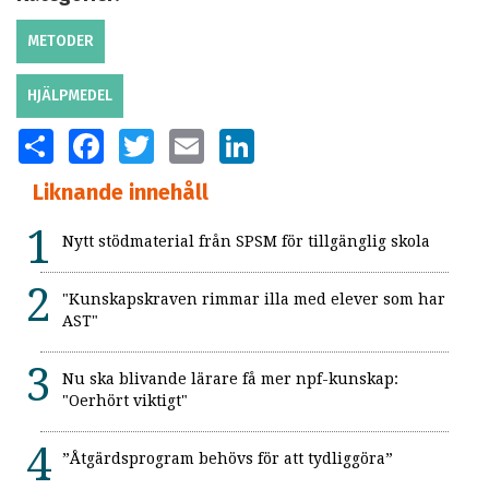
METODER
HJÄLPMEDEL
SHARE
FACEBOOK
TWITTER
EMAIL
LINKEDIN
Liknande innehåll
Nytt stödmaterial från SPSM för tillgänglig skola
"Kunskapskraven rimmar illa med elever som har
AST"
Nu ska blivande lärare få mer npf-kunskap:
"Oerhört viktigt"
”Åtgärdsprogram behövs för att tydliggöra”