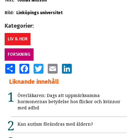
Text:
Tomas Nilsson
Bild:
Linköpings universitet
Kategorier:
LIV & HEM
FORSKNING
SHARE
FACEBOOK
TWITTER
EMAIL
LINKEDIN
Liknande innehåll
Överläkaren: Dags att uppmärksamma
hormonernas betydelse hos flickor och kvinnor
med adhd
Kan autism förändras med åldern?