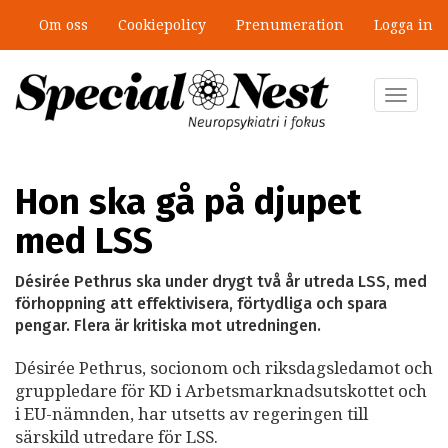
Hoppa
Om oss
Cookiepolicy
Prenumeration
Logga in
till
huvudinnehåll
Toggle
navigat
Hon ska gå på djupet
med LSS
Désirée Pethrus ska under drygt två år utreda LSS, med
förhoppning att effektivisera, förtydliga och spara
pengar. Flera är kritiska mot utredningen.
Désirée Pethrus, socionom och riksdagsledamot och
gruppledare för KD i Arbetsmarknadsutskottet och
i EU-nämnden, har utsetts av regeringen till
särskild utredare för LSS.