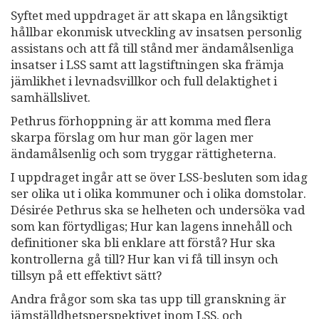
Syftet med uppdraget är att skapa en långsiktigt
hållbar ekonmisk utveckling av insatsen personlig
assistans och att få till stånd mer ändamålsenliga
insatser i LSS samt att lagstiftningen ska främja
jämlikhet i levnadsvillkor och full delaktighet i
samhällslivet.
Pethrus förhoppning är att komma med flera
skarpa förslag om hur man gör lagen mer
ändamålsenlig och som tryggar rättigheterna.
I uppdraget ingår att se över LSS-besluten som idag
ser olika ut i olika kommuner och i olika domstolar.
Désirée Pethrus ska se helheten och undersöka vad
som kan förtydligas; Hur kan lagens innehåll och
definitioner ska bli enklare att förstå? Hur ska
kontrollerna gå till? Hur kan vi få till insyn och
tillsyn på ett effektivt sätt?
Andra frågor som ska tas upp till granskning är
jämställdhetsperspektivet inom LSS, och