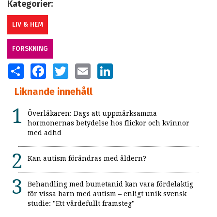
Kategorier:
LIV & HEM
FORSKNING
SHARE
FACEBOOK
TWITTER
EMAIL
LINKEDIN
Liknande innehåll
Överläkaren: Dags att uppmärksamma
hormonernas betydelse hos flickor och kvinnor
med adhd
Kan autism förändras med åldern?
Behandling med bumetanid kan vara fördelaktig
för vissa barn med autism – enligt unik svensk
studie: "Ett värdefullt framsteg"