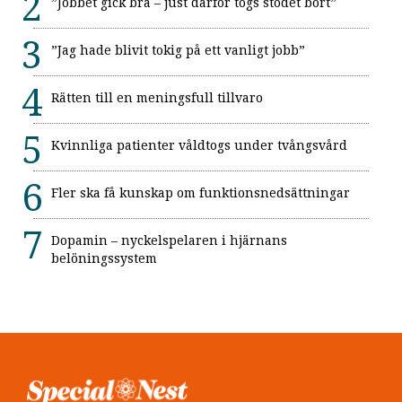
”Jobbet gick bra – just därför togs stödet bort”
”Jag hade blivit tokig på ett vanligt jobb”
Rätten till en meningsfull tillvaro
Kvinnliga patienter våldtogs under tvångsvård
Fler ska få kunskap om funktionsnedsättningar
Dopamin – nyckelspelaren i hjärnans
belöningssystem