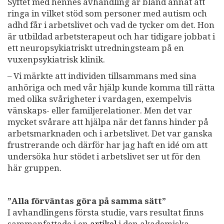
Syftet med hennes avhandling är bland annat att
ringa in vilket stöd som personer med autism och
adhd får i arbetslivet och vad de tycker om det. Hon
är utbildad arbetsterapeut och har tidigare jobbat i
ett neuropsykiatriskt utredningsteam på en
vuxenpsykiatrisk klinik.
– Vi märkte att individen tillsammans med sina
anhöriga och med vår hjälp kunde komma till rätta
med olika svårigheter i vardagen, exempelvis
vänskaps- eller familjerelationer. Men det var
mycket svårare att hjälpa när det fanns hinder på
arbetsmarknaden och i arbetslivet. Det var ganska
frustrerande och därför har jag haft en idé om att
undersöka hur stödet i arbetslivet ser ut för den
här gruppen.
”Alla förväntas göra på samma sätt”
I avhandlingens första studie, vars resultat finns
sammanfattade i en
artikel
i den akademiska