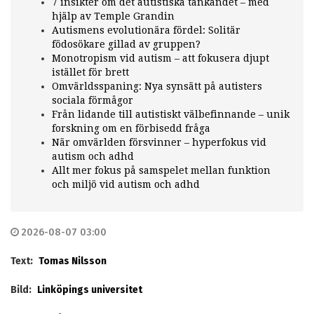
7 insikter om det autistiska tänkandet – med
hjälp av Temple Grandin
Autismens evolutionära fördel: Solitär
födosökare gillad av gruppen?
Monotropism vid autism – att fokusera djupt
istället för brett
Omvärldsspaning: Nya synsätt på autisters
sociala förmågor
Från lidande till autistiskt välbefinnande – unik
forskning om en förbisedd fråga
När omvärlden försvinner – hyperfokus vid
autism och adhd
Allt mer fokus på samspelet mellan funktion
och miljö vid autism och adhd
2026-08-07 03:00
Text:
Tomas Nilsson
Bild:
Linköpings universitet