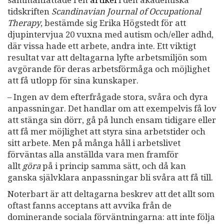
tidskriften
Scandinavian Journal of Occupational
Therapy
, bestämde sig Erika Högstedt för att
djupintervjua 20 vuxna med autism och/eller adhd,
där vissa hade ett arbete, andra inte. Ett viktigt
resultat var att deltagarna lyfte arbetsmiljön som
avgörande för deras arbetsförmåga och möjlighet
att få utlopp för sina kunskaper.
– Ingen av dem efterfrågade stora, svåra och dyra
anpassningar. Det handlar om att exempelvis få lov
att stänga sin dörr, gå på lunch ensam tidigare eller
att få mer möjlighet att styra sina arbetstider och
sitt arbete. Men på många håll i arbetslivet
förväntas alla anställda vara men framför
allt
göra
på i princip samma sätt, och då kan
ganska självklara anpassningar bli svåra att få till.
Noterbart är att deltagarna beskrev att det allt som
oftast fanns acceptans att avvika från de
dominerande sociala förväntningarna: att inte följa