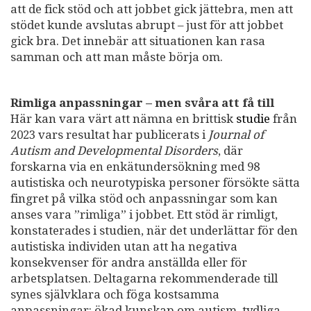
att de fick stöd och att jobbet gick jättebra, men att
stödet kunde avslutas abrupt – just för att jobbet
gick bra. Det innebär att situationen kan rasa
samman och att man måste börja om.
Rimliga anpassningar – men svåra att få till
Här kan vara värt att nämna en brittisk
studie
från
2023 vars resultat har publicerats i
Journal of
Autism and Developmental Disorders
, där
forskarna via en enkätundersökning med 98
autistiska och neurotypiska personer försökte sätta
fingret på vilka stöd och anpassningar som kan
anses vara ”rimliga” i jobbet. Ett stöd är rimligt,
konstaterades i studien, när det underlättar för den
autistiska individen utan att ha negativa
konsekvenser för andra anställda eller för
arbetsplatsen. Deltagarna rekommenderade till
synes självklara och föga kostsamma
anpassningar: ökad kunskap om autism, tydliga