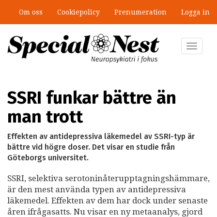
Hoppa
Om oss
Cookiepolicy
Prenumeration
Logga in
till
”Jobbet gick bra – just därför togs
huvudinnehåll
stödet bort”
Toggle
navigat
SSRI funkar bättre än
man trott
Effekten av antidepressiva läkemedel av SSRI-typ är
bättre vid högre doser. Det visar en studie från
Göteborgs universitet.
SSRI, selektiva serotoninåterupptagningshämmare,
är den mest använda typen av antidepressiva
läkemedel. Effekten av dem har dock under senaste
åren ifrågasatts. Nu visar en ny metaanalys, gjord