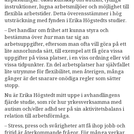
instruktioner, lugna arbetsmiljöer och möjlighet till
flexibla arbetstider. Detta överensstämmer i hög
utsträckning med fynden i Erika Högstedts studier.
– Det handlar om frihet att kunna styra och
bestämma över
hur
man tar sig an
arbetsuppgifter, eftersom man ofta vill göra på ett
lite annorlunda sätt, till exempel att få göra vissa
uppgifter på vissa platser, i en viss ordning eller vid
vissa tidpunkter. En del arbetsplatser har självfallet
lite utrymme för flexibilitet, men återigen, många
gånger är det snarare onödiga regler som sätter
stopp.
Nu är Erika Högstedt mitt uppe i avhandlingens
fjärde studie, som rör hur yrkesverksamma med
autism och/eller adhd ser på sin aktivitetsbalans i
relation till arbetsförmåga.
– Stress, press och svårigheter att få ihop jobb och
fritid är återkommande frågor. För många verkar