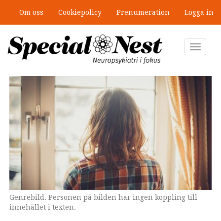
Hoppa
Om oss
Cookiepolicy
Prenumeration
Logga in
till
”Jobbet gick bra – just därför togs
huvudinnehåll
stödet bort”
Toggle
navigat
Genrebild. Personen på bilden har ingen koppling till
innehållet i texten.