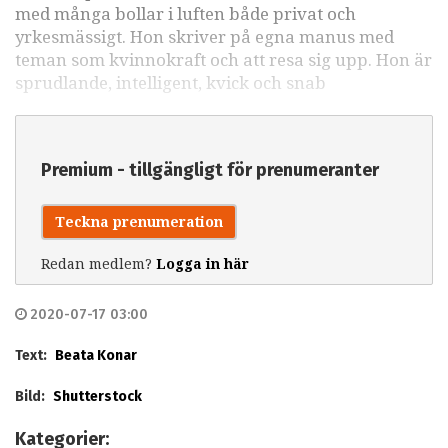
med många bollar i luften både privat och
yrkesmässigt. Hon skriver på egna manus med
teman som kvinnokraft och att resa sig upp. Hon är
sprudlande, intelligent, kvick och snab
Premium - tillgängligt för prenumeranter
Teckna prenumeration
Redan medlem?
Logga in här
2020-07-17 03:00
Text:
Beata Konar
Bild:
Shutterstock
Kategorier: