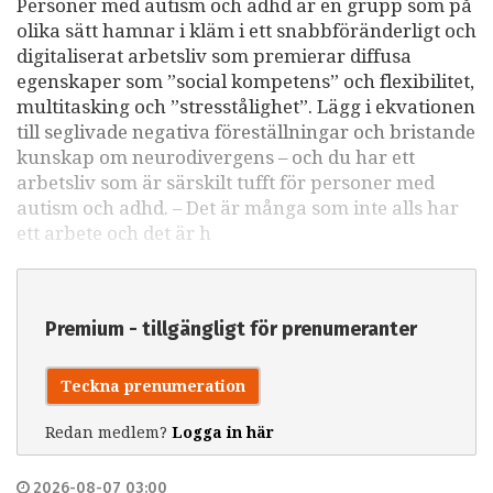
Personer med autism och adhd är en grupp som på
olika sätt hamnar i kläm i ett snabbföränderligt och
digitaliserat arbetsliv som premierar diffusa
egenskaper som ”social kompetens” och flexibilitet,
multitasking och ”stresstålighet”. Lägg i ekvationen
till seglivade negativa föreställningar och bristande
kunskap om neurodivergens – och du har ett
arbetsliv som är särskilt tufft för personer med
autism och adhd. – Det är många som inte alls har
ett arbete och det är h
Premium - tillgängligt för prenumeranter
Teckna prenumeration
Redan medlem?
Logga in här
2026-08-07 03:00