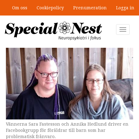
Hoppa
Om oss
Cookiepolicy
Prenumeration
Logga in
till
Mobbning vid autism och adhd: 4
huvudinnehåll
lästips
Toggle
navigat
Vännerna Sara Fastesson och Annika Hedlund driver en
Facebookgrupp för föräldrar till barn som har
problematisk frånvaro.