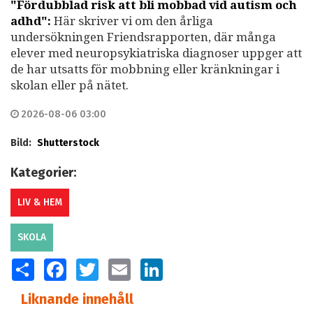
"Fördubblad risk att bli mobbad vid autism och
adhd":
Här skriver vi om den årliga
undersökningen Friendsrapporten, där många
elever med neuropsykiatriska diagnoser uppger att
de har utsatts för mobbning eller kränkningar i
skolan eller på nätet.
2026-08-06 03:00
Bild:
Shutterstock
Kategorier:
LIV & HEM
SKOLA
SHARE
FACEBOOK
TWITTER
EMAIL
LINKEDIN
Liknande innehåll