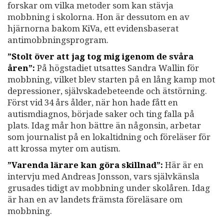
forskar om vilka metoder som kan stävja
mobbning i skolorna. Hon är dessutom en av
hjärnorna bakom KiVa, ett evidensbaserat
antimobbningsprogram.
”Stolt över att jag tog mig igenom de svåra
åren”:
På högstadiet utsattes Sandra Wallin för
mobbning, vilket blev starten på en lång kamp mot
depressioner, självskadebeteende och ätstörning.
Först vid 34 års ålder, när hon hade fått en
autismdiagnos, började saker och ting falla på
plats. Idag mår hon bättre än någonsin, arbetar
som journalist på en lokaltidning och föreläser för
att krossa myter om autism.
”Varenda lärare kan göra skillnad”:
Här är en
intervju med Andreas Jonsson, vars självkänsla
grusades tidigt av mobbning under skolåren. Idag
är han en av landets främsta föreläsare om
mobbning.