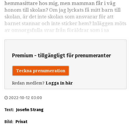
hemmasittare hos mig, men mamman får i väg
honom till skolan? Om jag lyckats få mitt barn till
skolan, är det inte skolan som ansvarar för att
barnet stannar och inte sticker hem? Inläggen möts
av omsorgsfulla svar från föräldrar som i sa
Premium - tillgängligt för prenumeranter
Teckna prenumeration
Redan medlem?
Logga in här
2022-10-12 03:00
Text:
Josefin Strang
Bild:
Privat