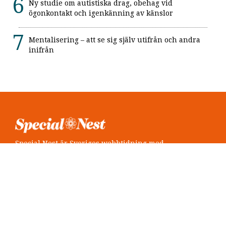
Ny studie om autistiska drag, obehag vid
ögonkontakt och igenkänning av känslor
Mentalisering – att se sig själv utifrån och andra
inifrån
Special Nest är Sveriges webbtidning med
neuropsykiatri i fokus.
Följ oss
Twitter @SpecialNest
Facebook Special Nest