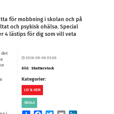
tta för mobbning i skolan och på
ltat och psykisk ohälsa. Special
4 lästips för dig som vill veta
 det
2026-08-06 03:00
ta
mne
Bild:
Shutterstock
Kategorier:
an
LIV & HEM
SKOLA
a
SHARE
FACEBOOK
TWITTER
EMAIL
LINKEDIN
ng i