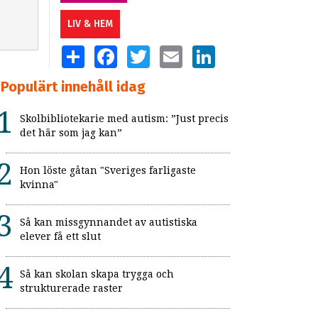
LIV & HEM
SHARE
FACEBOOK
TWITTER
EMAIL
LINKEDIN
Populärt innehåll idag
Skolbibliotekarie med autism: ”Just precis
det här som jag kan”
Hon löste gåtan "Sveriges farligaste
kvinna"
Så kan missgynnandet av autistiska
elever få ett slut
Så kan skolan skapa trygga och
strukturerade raster