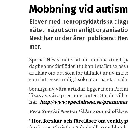
Mobbning vid autism 
Elever med neuropsykiatriska diag
nätet, något som enligt organisatio
Nest har under åren publicerat fler
mer.
Special Nests material blir inte inaktuellt 
dagliga medieflödet. Du kan i stället se o
artiklar om det som för tillfället är av int
som intresserar dig i sökrutan på startsid
Somliga av våra artiklar ligger inom Premi
läsas av våra prenumeranter. Om du vill 
här:
http://www.specialnest.se
/prenumer
Fyra Special Nest-artiklar som på olika
"Hon forskar och föreläser om verkty
forskaren Christina Salmivalli, som bland