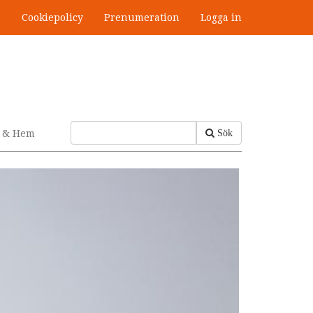
s
Cookiepolicy
Prenumeration
Logga in
v & Hem
Sök