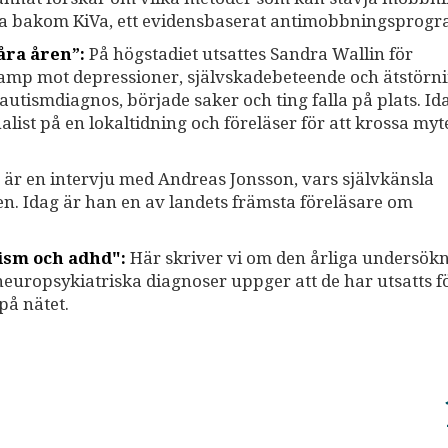
na bakom KiVa, ett evidensbaserat antimobbningsprogr
åra åren”:
På högstadiet utsattes Sandra Wallin för
kamp mot depressioner, självskadebeteende och ätstörni
n autismdiagnos, började saker och ting falla på plats. I
list på en lokaltidning och föreläser för att krossa my
är en intervju med Andreas Jonsson, vars självkänsla
n. Idag är han en av landets främsta föreläsare om
tism och adhd":
Här skriver vi om den årliga undersök
uropsykiatriska diagnoser uppger att de har utsatts f
på nätet.