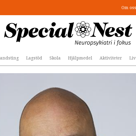
Om os
: 4 lästips
andsting
Lagstöd
Skola
Hjälpmedel
Aktiviteter
Li