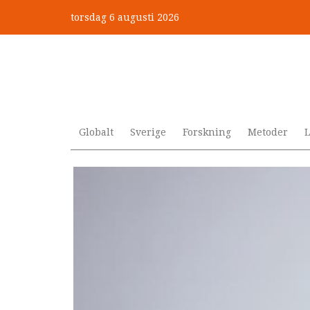
Hoppa
torsdag 6 augusti 2026
till
Mobbning vid autism och adhd
huvudinnehåll
Globalt
Sverige
Forskning
Metoder
L