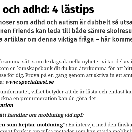
och adhd: 4 lästips
noser som adhd och autism är dubbelt så utsa
nen Friends kan leda till både sämre skolresu
a artiklar om denna viktiga fråga – här kommer 
på samma sätt som de dagsaktuella nyheter vi tar del av i
ss som en kunskapsbank dit du kan återkomma för att hit
resse för dig. Prova på en gång genom att skriva in ett ä
an:
www.specialnest.se
umformatet, vilket betyder att de är låsta och endast k
teckna en prenumeration kan du göra det
ation
 sätt handlar om mobbning vid npf:
gen som hejdar mobbning":
En intervju med den finsk
 annat forskar om vilka metoder som kan stävja mobbni