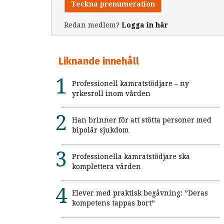
Teckna prenumeration
Redan medlem?
Logga in här
Liknande innehåll
Professionell kamratstödjare – ny
yrkesroll inom vården
Han brinner för att stötta personer med
bipolär sjukdom
Professionella kamratstödjare ska
komplettera vården
Elever med praktisk begåvning: ”Deras
kompetens tappas bort”