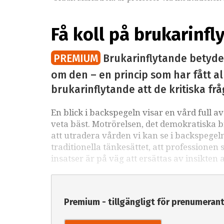
Få koll på brukarinfl
PREMIUM
Brukarinflytande betyde
om den – en princip som har fått a
brukarinflytande att de kritiska fr
En blick i backspegeln visar en vård full a
veta bäst. Motrörelsen, det demokratiska b
att utradera vården vi kan se i backspegeln
traditionella tänkesättet, att professionen
insatser är på väg att ersättas av insikten 
Premium - tillgängligt för prenumeran