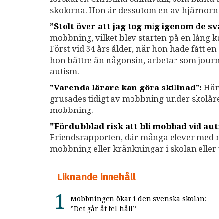
skolorna. Hon är dessutom en av hjärnor
”Stolt över att jag tog mig igenom de sv
mobbning, vilket blev starten på en lång 
Först vid 34 års ålder, när hon hade fått e
hon bättre än någonsin, arbetar som journa
autism.
”Varenda lärare kan göra skillnad”:
Här 
grusades tidigt av mobbning under skolåre
mobbning.
"Fördubblad risk att bli mobbad vid au
Friendsrapporten, där många elever med ne
mobbning eller kränkningar i skolan eller 
Liknande innehåll
Mobbningen ökar i den svenska skolan:
”Det går åt fel håll”