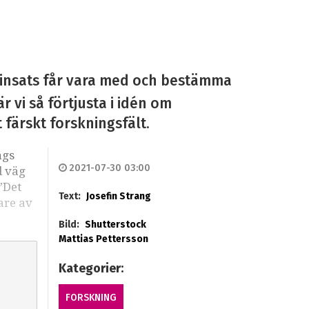
dinsats får vara med och bestämma
 vi så förtjusta i idén om
 färskt forskningsfält.
ågs
2021-07-30 03:00
d väg
”Det
Text:
Josefin Strang
are av
Bild:
Shutterstock
Mattias Pettersson
Kategorier:
FORSKNING