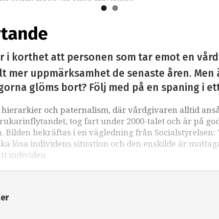
ytande
r i korthet att personen som tar emot en vår
llt mer uppmärksamhet de senaste åren. Men är
ågorna glöms bort? Följ med på en spaning i ett
v hierarkier och paternalism, där vårdgivaren alltid ans
rukarinflytandet, tog fart under 2000-talet och är på go
. Bilden bekräftas i en vägledning från Socialstyrelsen: 
 ska lösa individens situation och den enskilde är mottag
att individen
ter