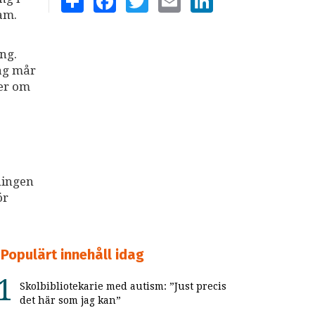
am.
ng.
dag mår
ter om
ningen
ör
Populärt innehåll idag
Skolbibliotekarie med autism: ”Just precis
det här som jag kan”