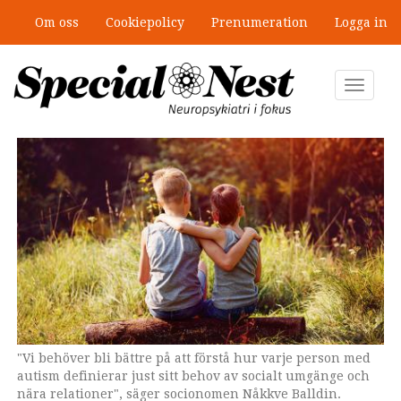
Hoppa
Om oss
Cookiepolicy
Prenumeration
Logga in
till
”Jobbet gick bra – just därför togs
huvudinnehåll
stödet bort”
Toggle
navigat
"Vi behöver bli bättre på att förstå hur varje person med
autism definierar just sitt behov av socialt umgänge och
nära relationer", säger socionomen Nåkkve Balldin.