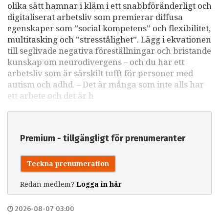
olika sätt hamnar i kläm i ett snabbföränderligt och
digitaliserat arbetsliv som premierar diffusa
egenskaper som ”social kompetens” och flexibilitet,
multitasking och ”stresstålighet”. Lägg i ekvationen
till seglivade negativa föreställningar och bristande
kunskap om neurodivergens – och du har ett
arbetsliv som är särskilt tufft för personer med
autism och adhd. – Det är många som inte alls har
ett arbete och det är h
Premium - tillgängligt för prenumeranter
Teckna prenumeration
Redan medlem?
Logga in här
2026-08-07 03:00