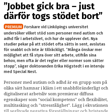
”Jobbet gick bra – just
därför togs stödet bort”
PREMIUM
Forskare vid Linköpings universitet
undersöker vilket stöd som personer med autism och
adhd får i arbetslivet, och hur de upplever det. Nya
studier pekar på att stödet ofta sätts in sent, avslutas
för snabbt och inte är tillräckligt. ”Många önskar mer
möjlighet att få styra över sitt arbete, utifrån sina
behov, men ofta är det regler eller normer som sätter
stopp”, säger doktoranden Erika Högstedt i en intervju
med Special Nest.
Personer med autism och adhd är en grupp som på
olika sätt hamnar i kläm i ett snabbföränderligt och
digitaliserat arbetsliv som premierar diffusa
egenskaper som ”social kompetens” och flexibilitet,
multitasking och ”stresstålighet”. Lägg i ekvationen
till seglivade negativa föreställningar och bristande