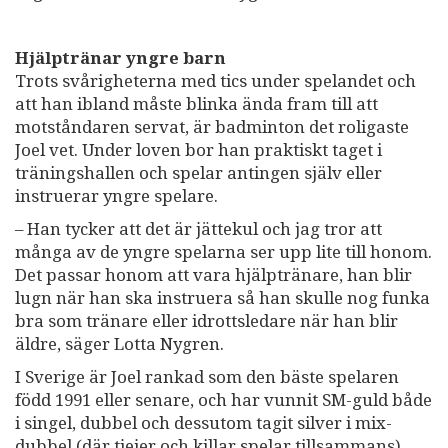
Hjälptränar yngre barn
Trots svårigheterna med tics under spelandet och
att han ibland måste blinka ända fram till att
motståndaren servat, är badminton det roligaste
Joel vet. Under loven bor han praktiskt taget i
träningshallen och spelar antingen själv eller
instruerar yngre spelare.
– Han tycker att det är jättekul och jag tror att
många av de yngre spelarna ser upp lite till honom.
Det passar honom att vara hjälptränare, han blir
lugn när han ska instruera så han skulle nog funka
bra som tränare eller idrottsledare när han blir
äldre, säger Lotta Nygren.
I Sverige är Joel rankad som den bäste spelaren
född 1991 eller senare, och har vunnit SM-guld både
i singel, dubbel och dessutom tagit silver i mix-
dubbel (där tjejer och killar spelar tillsammans).