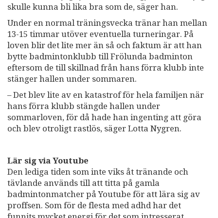
skulle kunna bli lika bra som de, säger han.
Under en normal träningsvecka tränar han mellan
13-15 timmar utöver eventuella turneringar. På
loven blir det lite mer än så och faktum är att han
bytte badmintonklubb till Frölunda badminton
eftersom de till skillnad från hans förra klubb inte
stänger hallen under sommaren.
– Det blev lite av en katastrof för hela familjen när
hans förra klubb stängde hallen under
sommarloven, för då hade han ingenting att göra
och blev otroligt rastlös, säger Lotta Nygren.
Lär sig via Youtube
Den lediga tiden som inte viks åt tränande och
tävlande används till att titta på gamla
badmintonmatcher på Youtube för att lära sig av
proffsen. Som för de flesta med adhd har det
funnits mycket energi för det som intresserat