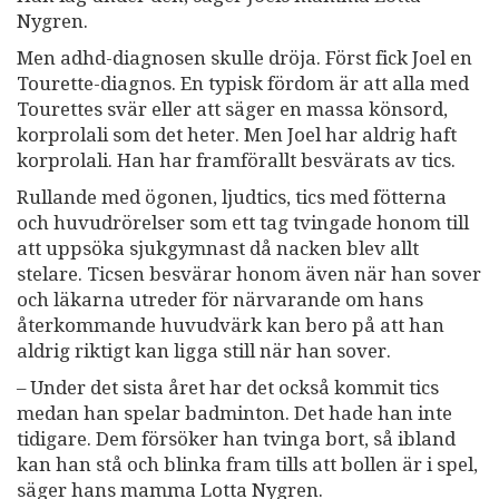
Nygren.
Men adhd-diagnosen skulle dröja. Först fick Joel en
Tourette-diagnos. En typisk fördom är att alla med
Tourettes svär eller att säger en massa könsord,
korprolali som det heter. Men Joel har aldrig haft
korprolali. Han har framförallt besvärats av tics.
Rullande med ögonen, ljudtics, tics med fötterna
och huvudrörelser som ett tag tvingade honom till
att uppsöka sjukgymnast då nacken blev allt
stelare. Ticsen besvärar honom även när han sover
och läkarna utreder för närvarande om hans
återkommande huvudvärk kan bero på att han
aldrig riktigt kan ligga still när han sover.
– Under det sista året har det också kommit tics
medan han spelar badminton. Det hade han inte
tidigare. Dem försöker han tvinga bort, så ibland
kan han stå och blinka fram tills att bollen är i spel,
säger hans mamma Lotta Nygren.