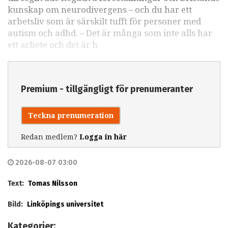
kunskap om neurodivergens – och du har ett
arbetsliv som är särskilt tufft för personer med
autism och adhd. – Det är många som inte alls har
ett arbete och det är h
Premium - tillgängligt för prenumeranter
Teckna prenumeration
Redan medlem?
Logga in här
2026-08-07 03:00
Text:
Tomas Nilsson
Bild:
Linköpings universitet
Kategorier: