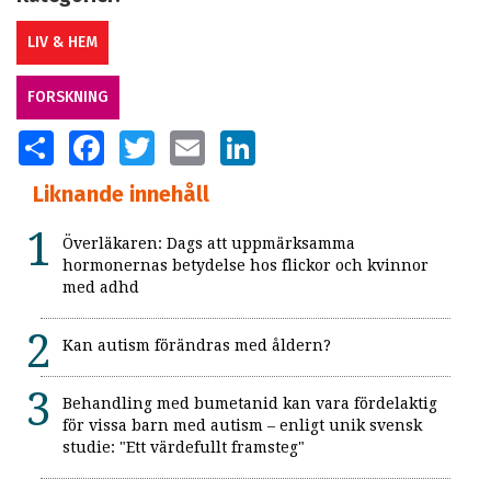
LIV & HEM
FORSKNING
SHARE
FACEBOOK
TWITTER
EMAIL
LINKEDIN
Liknande innehåll
Överläkaren: Dags att uppmärksamma
hormonernas betydelse hos flickor och kvinnor
med adhd
Kan autism förändras med åldern?
Behandling med bumetanid kan vara fördelaktig
för vissa barn med autism – enligt unik svensk
studie: "Ett värdefullt framsteg"