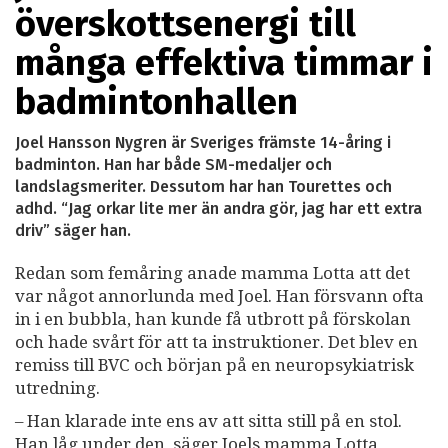
överskottsenergi till
många effektiva timmar i
badmintonhallen
Joel Hansson Nygren är Sveriges främste 14-åring i
badminton. Han har både SM-medaljer och
landslagsmeriter. Dessutom har han Tourettes och
adhd. “Jag orkar lite mer än andra gör, jag har ett extra
driv” säger han.
Redan som femåring anade mamma Lotta att det
var något annorlunda med Joel. Han försvann ofta
in i en bubbla, han kunde få utbrott på förskolan
och hade svårt för att ta instruktioner. Det blev en
remiss till BVC och början på en neuropsykiatrisk
utredning.
– Han klarade inte ens av att sitta still på en stol.
Han låg under den, säger Joels mamma Lotta