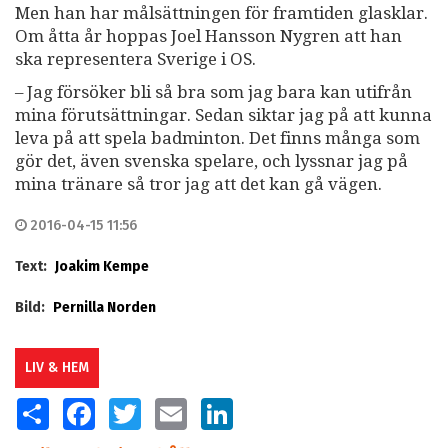
Men han har målsättningen för framtiden glasklar.
Om åtta år hoppas Joel Hansson Nygren att han
ska representera Sverige i OS.
– Jag försöker bli så bra som jag bara kan utifrån
mina förutsättningar. Sedan siktar jag på att kunna
leva på att spela badminton. Det finns många som
gör det, även svenska spelare, och lyssnar jag på
mina tränare så tror jag att det kan gå vägen.
2016-04-15 11:56
Text:
Joakim Kempe
Bild:
Pernilla Norden
LIV & HEM
SHARE
FACEBOOK
TWITTER
EMAIL
LINKEDIN