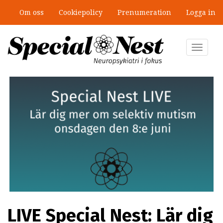
Hoppa
Om oss
Cookiepolicy
Prenumeration
Logga in
till
huvudinnehåll
Toggle
navigat
LIVE Special Nest: Lär dig