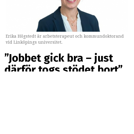
Erika Högstedt är arbetsterapeut och kommundoktorand
vid Linköpings universitet.
”Jobbet gick bra – just
därför togs stödet bort”
PREMIUM
Forskare vid Linköpings universitet
undersöker vilket stöd som personer med autism och
adhd får i arbetslivet, och hur de upplever det. Nya
studier pekar på att stödet ofta sätts in sent, avslutas
för snabbt och inte är tillräckligt. ”Många önskar mer
möjlighet att få styra över sitt arbete, utifrån sina
behov, men ofta är det regler eller normer som sätter
stopp”, säger doktoranden Erika Högstedt i en intervju