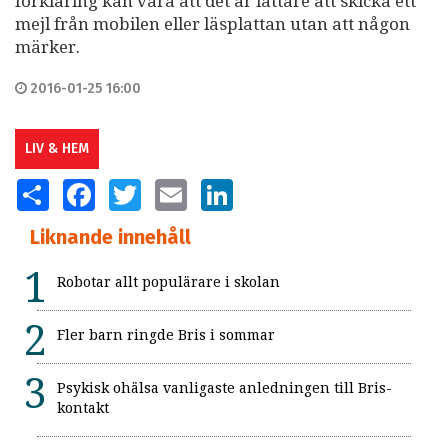
förklaring kan vara att det är lättare att skicka ett
mejl från mobilen eller läsplattan utan att någon
märker.
2016-01-25 16:00
LIV & HEM
SHARE
FACEBOOK
TWITTER
EMAIL
LINKEDIN
Liknande innehåll
Robotar allt populärare i skolan
Fler barn ringde Bris i sommar
Psykisk ohälsa vanligaste anledningen till Bris-
kontakt