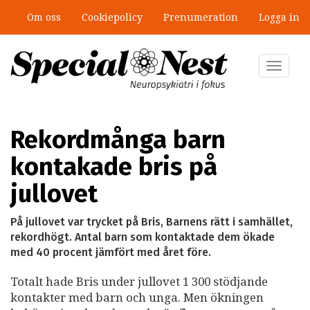
Hoppa
Om oss
Cookiepolicy
Prenumeration
Logga in
till
”Jobbet gick bra – just därför togs
huvudinnehåll
stödet bort”
Toggle
navigat
Rekordmånga barn
kontakade bris på
jullovet
På jullovet var trycket på Bris, Barnens rätt i samhället,
rekordhögt. Antal barn som kontaktade dem ökade
med 40 procent jämfört med året före.
Totalt hade Bris under jullovet 1 300 stödjande
kontakter med barn och unga. Men ökningen