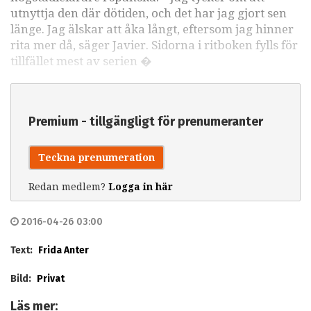
utnyttja den där dötiden, och det har jag gjort sen
länge. Jag älskar att åka långt, eftersom jag hinner
rita mer då, säger Javier. Sidorna i ritboken fylls för
tillfället mest av serien �
Premium - tillgängligt för prenumeranter
Teckna prenumeration
Redan medlem?
Logga in här
2016-04-26 03:00
Text:
Frida Anter
Bild:
Privat
Läs mer: