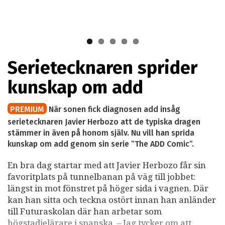
Inte mycket har förändrats.
– Nu är det här min bild, men den kommer kanske även
att bli min sons bild i framtiden, säger Javier.
Serietecknaren sprider
kunskap om add
PREMIUM
När sonen fick diagnosen add insåg
serietecknaren Javier Herbozo att de typiska dragen
stämmer in även på honom själv. Nu vill han sprida
kunskap om add genom sin serie ”The ADD Comic”.
En bra dag startar med att Javier Herbozo får sin
favoritplats på tunnelbanan på väg till jobbet:
längst in mot fönstret på höger sida i vagnen. Där
kan han sitta och teckna ostört innan han anländer
till Futuraskolan där han arbetar som
högstadielärare i spanska. – Jag tycker om att