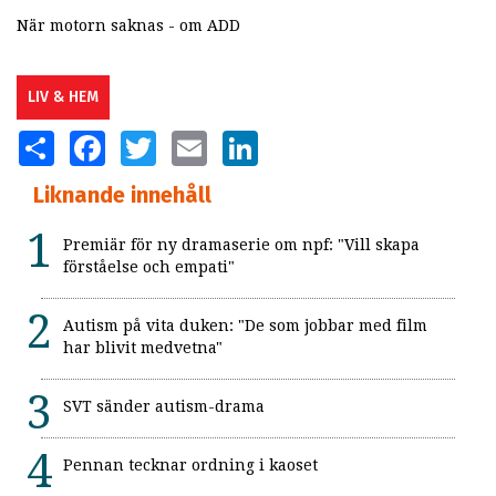
När motorn saknas - om ADD
LIV & HEM
SHARE
FACEBOOK
TWITTER
EMAIL
LINKEDIN
Liknande innehåll
Premiär för ny dramaserie om npf: "Vill skapa
förståelse och empati"
Autism på vita duken: "De som jobbar med film
har blivit medvetna"
SVT sänder autism-drama
Pennan tecknar ordning i kaoset