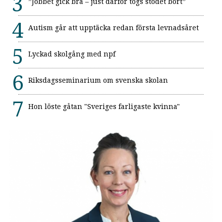
”Jobbet gick bra – just därför togs stödet bort”
Autism går att upptäcka redan första levnadsåret
Lyckad skolgång med npf
Riksdagsseminarium om svenska skolan
Hon löste gåtan "Sveriges farligaste kvinna"