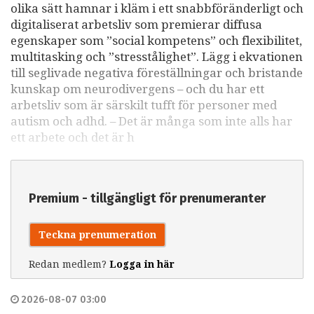
olika sätt hamnar i kläm i ett snabbföränderligt och
digitaliserat arbetsliv som premierar diffusa
egenskaper som ”social kompetens” och flexibilitet,
multitasking och ”stresstålighet”. Lägg i ekvationen
till seglivade negativa föreställningar och bristande
kunskap om neurodivergens – och du har ett
arbetsliv som är särskilt tufft för personer med
autism och adhd. – Det är många som inte alls har
ett arbete och det är h
Premium - tillgängligt för prenumeranter
Teckna prenumeration
Redan medlem?
Logga in här
2026-08-07 03:00