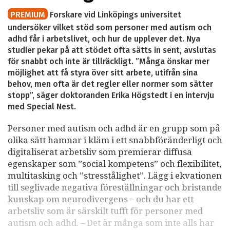
PREMIUM
Forskare vid Linköpings universitet
undersöker vilket stöd som personer med autism och
adhd får i arbetslivet, och hur de upplever det. Nya
studier pekar på att stödet ofta sätts in sent, avslutas
för snabbt och inte är tillräckligt. ”Många önskar mer
möjlighet att få styra över sitt arbete, utifrån sina
behov, men ofta är det regler eller normer som sätter
stopp”, säger doktoranden Erika Högstedt i en intervju
med Special Nest.
Personer med autism och adhd är en grupp som på
olika sätt hamnar i kläm i ett snabbföränderligt och
digitaliserat arbetsliv som premierar diffusa
egenskaper som ”social kompetens” och flexibilitet,
multitasking och ”stresstålighet”. Lägg i ekvationen
till seglivade negativa föreställningar och bristande
kunskap om neurodivergens – och du har ett
arbetsliv som är särskilt tufft för personer med
autism och adhd. – Det är många som inte alls har