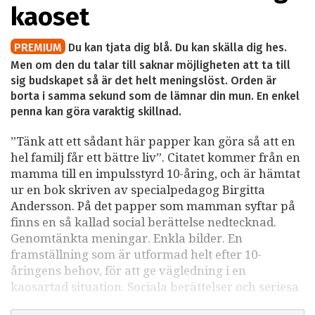
kaoset
PREMIUM
Du kan tjata dig blå. Du kan skälla dig hes.
Men om den du talar till saknar möjligheten att ta till
sig budskapet så är det helt meningslöst. Orden är
borta i samma sekund som de lämnar din mun. En enkel
penna kan göra varaktig skillnad.
”Tänk att ett sådant här papper kan göra så att en
hel familj får ett bättre liv”. Citatet kommer från en
mamma till en impulsstyrd 10-åring, och är hämtat
ur en bok skriven av specialpedagog Birgitta
Andersson. På det papper som mamman syftar på
finns en så kallad social berättelse nedtecknad.
Genomtänkta meningar. Enkla bilder. En
framställning som är utformad helt efter 10-
åringens behov, för att ge vägledning i en
kaosartad situation. Sociala berättelser och seriesa