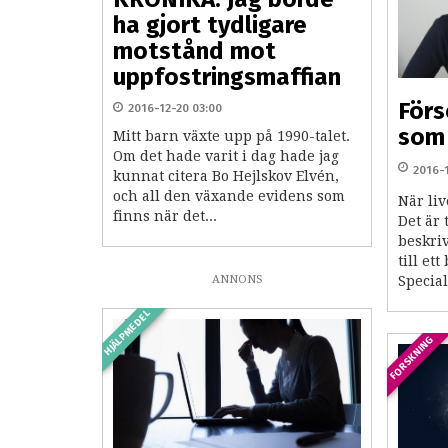
ha gjort tydligare
motstånd mot
uppfostringsmaffian
Förs
2016-12-20 03:00
som 
Mitt barn växte upp på 1990-talet.
Om det hade varit i dag hade jag
2016-
kunnat citera Bo Hejlskov Elvén,
och all den växande evidens som
När liv
finns när det...
Det är 
beskri
till et
ANNONS
Special
HJÄLPMEDEL
FORSKNING