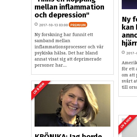
mellan inflammation
och depression"
Ny f
2017-10-13 03:00
PREMIUM
kan 
ann
Ny forskning har funnit ett
samband mellan
hjär
inflammationsprocesser och vår
psykiska hälsa. Det har bland
2017-
annat visat sig att deprimerade
Amerik
personer har...
för ett
om att
svårt 
LIV & HEM
till or
LIV & HEM
KRÖNIKA: Jag borde