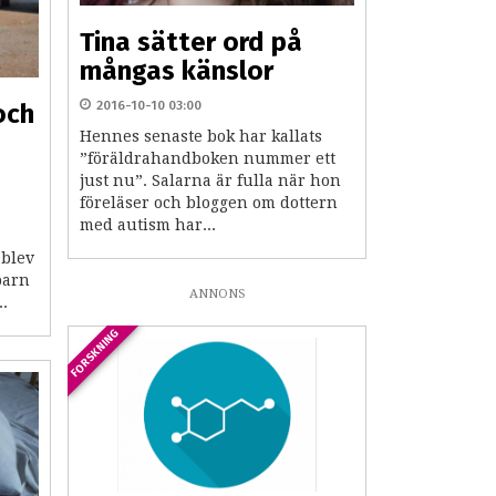
Tina sätter ord på
mångas känslor
2016-10-10 03:00
och
Hennes senaste bok har kallats
”föräldrahandboken nummer ett
just nu”. Salarna är fulla när hon
föreläser och bloggen om dottern
med autism har...
 blev
 barn
ANNONS
.
FORSKNING