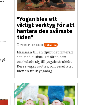
för
"Yogan blev ett
viktigt verktyg för att
hantera den svåraste
tiden"
2018-11-07 03:00
PREMIUM
Mamman till en djupt deprimerad
son med autism. Frisören som
e på
omskolade sig till yogainstruktör.
Deras vägar möttes, och resultatet
blev en unik yogadag...
AKTIVITETER