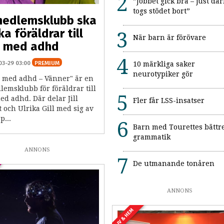
”Jobbet gick bra – just där
togs stödet bort”
medlemsklubb ska
ka föräldrar till
När barn är förövare
n med adhd
03-29 03:00
PREMIUM
10 märkliga saker
neurotypiker gör
 med adhd – Vänner" är en
emsklubb för föräldrar till
d adhd. Där delar Jill
Fler får LSS-insatser
 och Ulrika Gill med sig av
p...
Barn med Tourettes bättr
grammatik
ANNONS
De utmanande tonåren
ANNONS
LIV & HEM