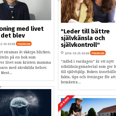
oning med livet
"Leder till bättre
det blev
självkänsla och
självkontroll"
12-16 03:00
PREMIUM
et stramas åt skärps blicken.
2016-10-25 03:00
PREMIUM
titeln på en bok som
”Adhd i vardagen” är ett nytt
ver livet som kristen mamma
utbildningsmaterial som ger h
t barn med särskilda behov.
till självhjälp. Boken innehåll
 Nest...
fakta, tips och övningar för att
bemästra...
LIV & HEM