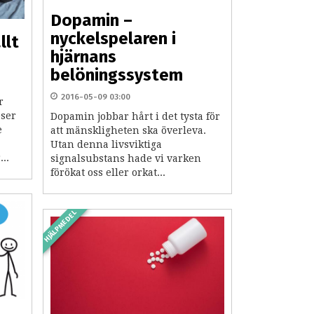
Dopamin –
nyckelspelaren i
llt
hjärnans
belöningssystem
2016-05-09 03:00
r
oser
Dopamin jobbar hårt i det tysta för
e
att mänskligheten ska överleva.
Utan denna livsviktiga
...
signalsubstans hade vi varken
förökat oss eller orkat...
HJÄLPMEDEL