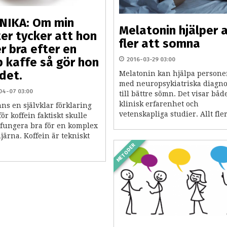
NIKA: Om min
Melatonin hjälper a
er tycker att hon
fler att somna
r bra efter en
 kaffe så gör hon
2016-03-29 03:00
det.
Melatonin kan hjälpa persone
med neuropsykiatriska diagn
04-07 03:00
till bättre sömn. Det visar båd
klinisk erfarenhet och
nns en självklar förklaring
vetenskapliga studier. Allt fler
rför koffein faktiskt skulle
fungera bra för en komplex
ärna. Koffein är tekniskt
METODER