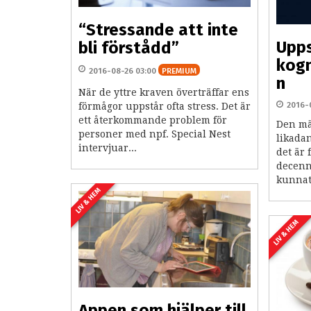
“Stressande att inte
Upps
bli förstådd”
kogn
2016-08-26 03:00
PREMIUM
n
När de yttre kraven överträffar ens
2016-
förmågor uppstår ofta stress. Det är
ett återkommande problem för
Den mä
personer med npf. Special Nest
likadan
intervjuar...
det är 
decenn
kunnat
LIV & HEM
LIV & HEM
Appen som hjälper till