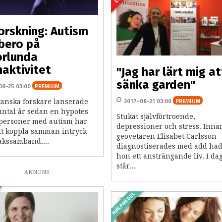
orskning: Autism
bero på
orlunda
naktivitet
"Jag har lärt mig at
sänka garden"
08-25 03:00
PREMIUM
anska forskare lanserade
2017-08-21 03:00
PREMIUM
 antal år sedan en hypotes
Stukat självförtroende,
 personer med autism har
depressioner och stress. Inna
att koppla samman intryck
geovetaren Elisabet Carlsson
sakssamband....
diagnostiserades med add ha
hon ett ansträngande liv. I da
står...
ANNONS
HJÄLPMEDEL