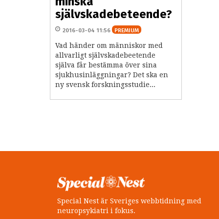
minska
självskadebeteende?
2016-03-04 11:56
PREMIUM
Vad händer om människor med
allvarligt självskadebeetende
själva får bestämma över sina
sjukhusinläggningar? Det ska en
ny svensk forskningsstudie...
Special Nest är Sveriges webbtidning med
neuropsykiatri i fokus.