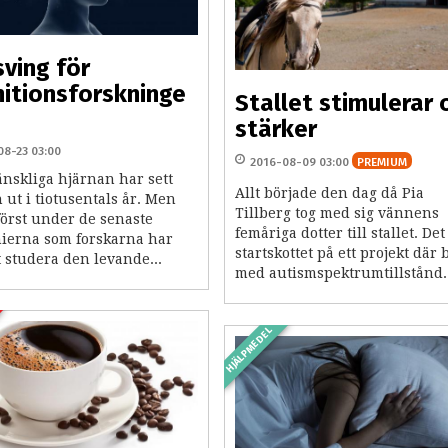
ving för
itionsforskninge
Stallet stimulerar 
stärker
08-23 03:00
2016-08-09 03:00
PREMIUM
nskliga hjärnan har sett
Allt började den dag då Pia
 ut i tiotusentals år. Men
Tillberg tog med sig vännens
först under de senaste
femåriga dotter till stallet. Det
ierna som forskarna har
startskottet på ett projekt där
 studera den levande...
med autismspektrumtillstånd..
HJÄLPMEDEL