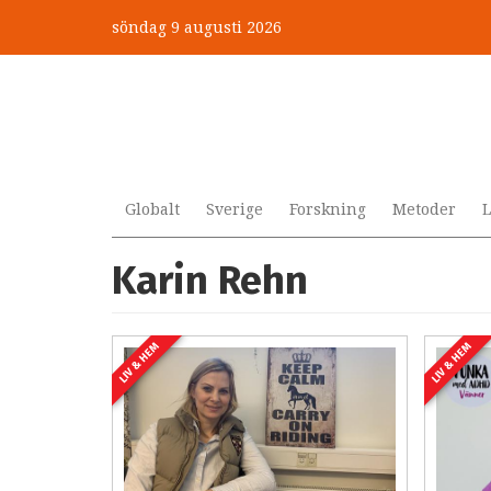
Hoppa
söndag 9 augusti 2026
till
huvudinnehåll
Globalt
Sverige
Forskning
Metoder
L
Karin Rehn
LIV & HEM
LIV & HEM