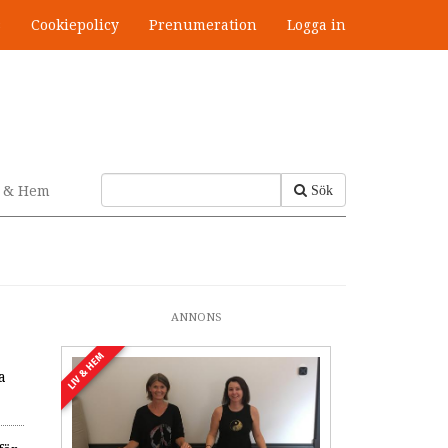
s
Cookiepolicy
Prenumeration
Logga in
v & Hem
Sök
ANNONS
LIV & HEM
a