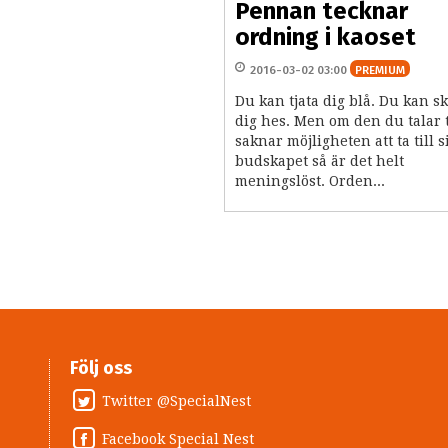
Pennan tecknar
ordning i kaoset
2016-03-02 03:00
PREMIUM
Du kan tjata dig blå. Du kan sk
dig hes. Men om den du talar t
saknar möjligheten att ta till s
budskapet så är det helt
meningslöst. Orden...
Följ oss
Twitter @SpecialNest
Facebook Special Nest