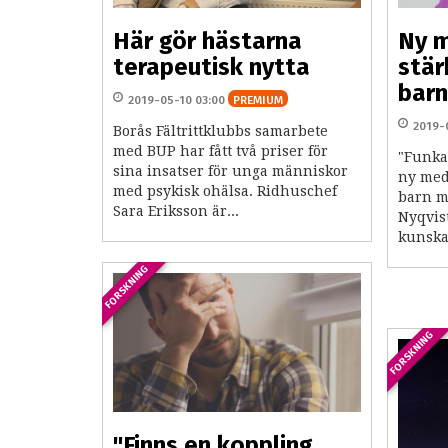
Här gör hästarna
Ny 
terapeutisk nytta
stär
bar
2019-05-10 03:00
PREMIUM
2019-
Borås Fältrittklubbs samarbete
med BUP har fått två priser för
"Funka
sina insatser för unga människor
ny medl
med psykisk ohälsa. Ridhuschef
barn me
Sara Eriksson är...
Nyqvist
kunska
FORSKNING
FORSKNING
"Finns en koppling