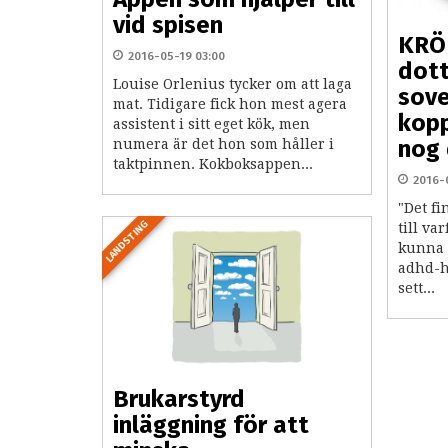
vid spisen
KRÖ
2016-05-19 03:00
dott
Louise Orlenius tycker om att laga
sove
mat. Tidigare fick hon mest agera
kopp
assistent i sitt eget kök, men
nog 
numera är det hon som håller i
taktpinnen. Kokboksappen...
2016-
"Det fi
LANDSTING
till va
kunna 
adhd-hj
sett...
Brukarstyrd
inläggning för att