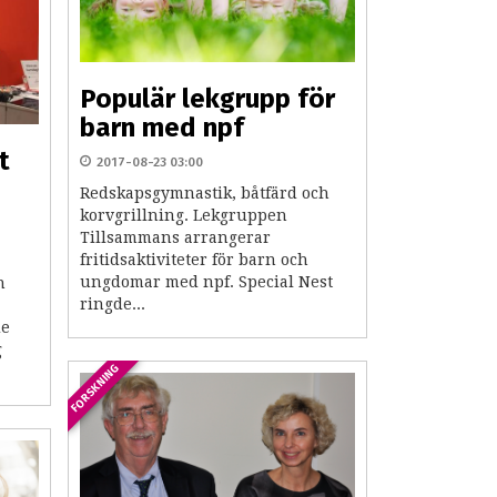
Populär lekgrupp för
barn med npf
t
2017-08-23 03:00
Redskapsgymnastik, båtfärd och
korvgrillning. Lekgruppen
Tillsammans arrangerar
fritidsaktiviteter för barn och
ungdomar med npf. Special Nest
n
ringde...
de
g
FORSKNING