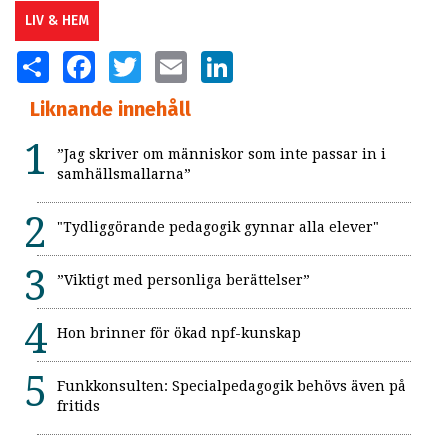
LIV & HEM
SHARE
FACEBOOK
TWITTER
EMAIL
LINKEDIN
Liknande innehåll
”Jag skriver om människor som inte passar in i
samhällsmallarna”
"Tydliggörande pedagogik gynnar alla elever"
”Viktigt med personliga berättelser”
Hon brinner för ökad npf-kunskap
Funkkonsulten: Specialpedagogik behövs även på
fritids