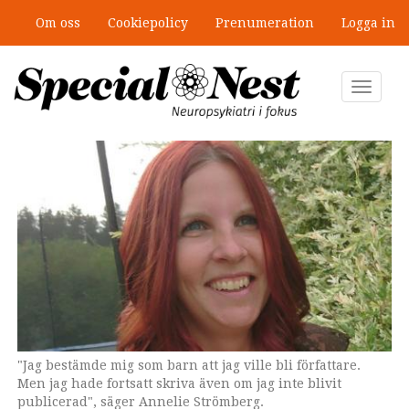
Hoppa
Om oss
Cookiepolicy
Prenumeration
Logga in
till
”Jobbet gick bra – just därför togs
huvudinnehåll
stödet bort”
Toggle
navigat
"Jag bestämde mig som barn att jag ville bli författare.
Men jag hade fortsatt skriva även om jag inte blivit
publicerad", säger Annelie Strömberg.