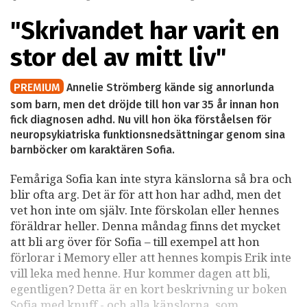
"Skrivandet har varit en
stor del av mitt liv"
PREMIUM
Annelie Strömberg kände sig annorlunda
som barn, men det dröjde till hon var 35 år innan hon
fick diagnosen adhd. Nu vill hon öka förståelsen för
neuropsykiatriska funktionsnedsättningar genom sina
barnböcker om karaktären Sofia.
Femåriga Sofia kan inte styra känslorna så bra och
blir ofta arg. Det är för att hon har adhd, men det
vet hon inte om själv. Inte förskolan eller hennes
föräldrar heller. Denna måndag finns det mycket
att bli arg över för Sofia – till exempel att hon
förlorar i Memory eller att hennes kompis Erik inte
vill leka med henne. Hur kommer dagen att bli,
egentligen? Detta är en kort beskrivning ur boken
Sofia med knuff - och alla känslorna, som