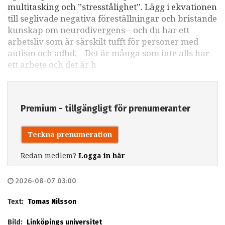
multitasking och ”stresstålighet”. Lägg i ekvationen
till seglivade negativa föreställningar och bristande
kunskap om neurodivergens – och du har ett
arbetsliv som är särskilt tufft för personer med
autism och adhd. – Det är många som inte alls har
ett arbete och det är h
Premium - tillgängligt för prenumeranter
Teckna prenumeration
Redan medlem?
Logga in här
2026-08-07 03:00
Text:
Tomas Nilsson
Bild:
Linköpings universitet