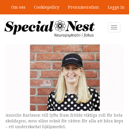
Hoppa
Om oss
Cookiepolicy
Prenumeration
Logga in
till
Mobbning vid autism och adhd: 4
huvudinnehåll
lästips
Toggle
navigat
Annelie Karlsson vill lyfta fram fritids viktiga roll för hela
skoldagen, men slåss också för rätten för alla att bära keps
– ett underskattat hjälpmedel.