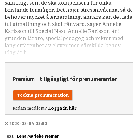
samtidigt som de ska kompensera för olika
bristande förmågor. Det höjer stressnivåerna, så de
behöver mycket återhämtning, annars kan det leda
till utmattning och skolfrånvaro, säger Annelie
Karlsson till Special Nest. Annelie Karlsson är i
grunden lärare, specialpedagog och rektor med
lång erfarenhet av elever med särskilda behov.
Idag är h
Premium - tillgängligt för prenumeranter
Teckna prenumeration
Redan medlem?
Logga in här
2020-03-04 03:00
Text:
Lena Marieke Wemar