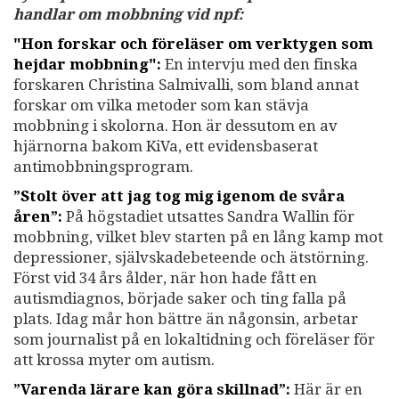
handlar om mobbning vid npf:
"Hon forskar och föreläser om verktygen som
hejdar mobbning":
En intervju med den finska
forskaren Christina Salmivalli, som bland annat
forskar om vilka metoder som kan stävja
mobbning i skolorna. Hon är dessutom en av
hjärnorna bakom KiVa, ett evidensbaserat
antimobbningsprogram.
”Stolt över att jag tog mig igenom de svåra
åren”:
På högstadiet utsattes Sandra Wallin för
mobbning, vilket blev starten på en lång kamp mot
depressioner, självskadebeteende och ätstörning.
Först vid 34 års ålder, när hon hade fått en
autismdiagnos, började saker och ting falla på
plats. Idag mår hon bättre än någonsin, arbetar
som journalist på en lokaltidning och föreläser för
att krossa myter om autism.
”Varenda lärare kan göra skillnad”:
Här är en