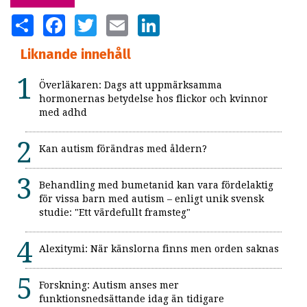
SHARE
FACEBOOK
TWITTER
EMAIL
LINKEDIN
Liknande innehåll
Överläkaren: Dags att uppmärksamma
hormonernas betydelse hos flickor och kvinnor
med adhd
Kan autism förändras med åldern?
Behandling med bumetanid kan vara fördelaktig
för vissa barn med autism – enligt unik svensk
studie: "Ett värdefullt framsteg"
Alexitymi: När känslorna finns men orden saknas
Forskning: Autism anses mer
funktionsnedsättande idag än tidigare