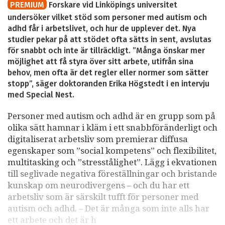
PREMIUM
Forskare vid Linköpings universitet
undersöker vilket stöd som personer med autism och
adhd får i arbetslivet, och hur de upplever det. Nya
studier pekar på att stödet ofta sätts in sent, avslutas
för snabbt och inte är tillräckligt. ”Många önskar mer
möjlighet att få styra över sitt arbete, utifrån sina
behov, men ofta är det regler eller normer som sätter
stopp”, säger doktoranden Erika Högstedt i en intervju
med Special Nest.
Personer med autism och adhd är en grupp som på
olika sätt hamnar i kläm i ett snabbföränderligt och
digitaliserat arbetsliv som premierar diffusa
egenskaper som ”social kompetens” och flexibilitet,
multitasking och ”stresstålighet”. Lägg i ekvationen
till seglivade negativa föreställningar och bristande
kunskap om neurodivergens – och du har ett
arbetsliv som är särskilt tufft för personer med
autism och adhd. – Det är många som inte alls har
ett arbete och det är h