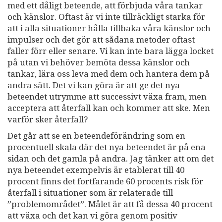
med ett dåligt beteende, att förbjuda våra tankar
och känslor. Oftast är vi inte tillräckligt starka för
att i alla situationer hålla tillbaka våra känslor och
impulser och det gör att sådana metoder oftast
faller förr eller senare. Vi kan inte bara lägga locket
på utan vi behöver bemöta dessa känslor och
tankar, lära oss leva med dem och hantera dem på
andra sätt. Det vi kan göra är att ge det nya
beteendet utrymme att successivt växa fram, men
acceptera att återfall kan och kommer att ske. Men
varför sker återfall?
Det går att se en beteendeförändring som en
procentuell skala där det nya beteendet är på ena
sidan och det gamla på andra. Jag tänker att om det
nya beteendet exempelvis är etablerat till 40
procent finns det fortfarande 60 procents risk för
återfall i situationer som är relaterade till
”problemområdet”. Målet är att få dessa 40 procent
att växa och det kan vi göra genom positiv