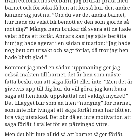
fram ett förlåt hos ett barn. Jag brukar prata med
barnet och försöka få hen att förstå hur den andre
känner sig just nu. ”Om du var det andra barnet,
hur hade du velat bli bemött av den som gjorde så
mot dig?” Många barn brukar då svara att de hade
velat höra ett förlåt. Annars kan jag själv berätta
hur jag hade agerat i en sådan situation: ”Jag hade
nog bett om ursäkt och sagt förlåt, då tror jag hen
hade blivit glad!”
Kommer jag med en sådan uppmaning ger jag
också makten till barnet, det är hen som måste
fatta beslut om att säga förlåt eller inte. ”Men det är
givetvis upp till dig hur du vill göra, jag kan bara
säga att hen hade uppskattat det väldigt mycket!”
Det tillägget blir som en liten ”nudging” för barnet,
som inte blir tvingat att säga förlåt men har fått en
bra väg utstakad. Det blir då en inre motivation att
säga förlåt, i stället för en påtvingad yttre.
Men det blir inte alltid så att barnet säger förlåt.