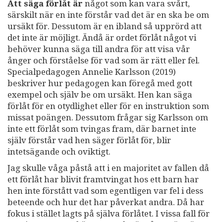
Att säga förlåt är
något som kan vara svårt,
särskilt när en inte förstår vad det är en ska be om
ursäkt för. Dessutom är en ibland så upprörd att
det inte är möjligt. Ändå är ordet förlåt något vi
behöver kunna säga till andra för att visa vår
ånger och förståelse för vad som är rätt eller fel.
Specialpedagogen Annelie Karlsson (2019)
beskriver hur pedagogen kan föregå med gott
exempel och själv be om ursäkt. Hen kan säga
förlåt för en otydlighet eller för en instruktion som
missat poängen. Dessutom frågar sig Karlsson om
inte ett förlåt som tvingas fram, där barnet inte
själv förstår vad hen säger förlåt för, blir
intetsägande och oviktigt.
Jag skulle våga påstå att i en majoritet av fallen då
ett förlåt har blivit framtvingat hos ett barn har
hen inte förstått vad som egentligen var fel i dess
beteende och hur det har påverkat andra. Då har
fokus i stället lagts på själva förlåtet. I vissa fall för