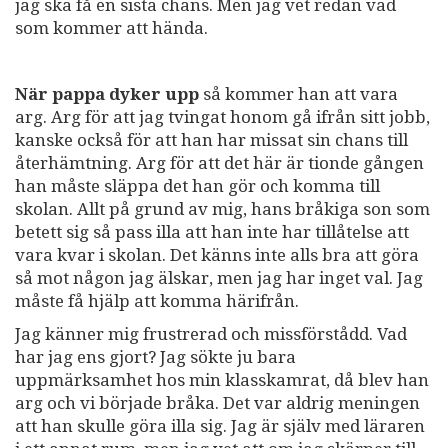
jag ska få en sista chans. Men jag vet redan vad
som kommer att hända.
När pappa dyker upp
så kommer han att vara
arg. Arg för att jag tvingat honom gå ifrån sitt jobb,
kanske också för att han har missat sin chans till
återhämtning. Arg för att det här är tionde gången
han måste släppa det han gör och komma till
skolan. Allt på grund av mig, hans bråkiga son som
betett sig så pass illa att han inte har tillåtelse att
vara kvar i skolan. Det känns inte alls bra att göra
så mot någon jag älskar, men jag har inget val. Jag
måste få hjälp att komma härifrån.
Jag känner mig frustrerad och missförstådd. Vad
har jag ens gjort? Jag sökte ju bara
uppmärksamhet hos min klasskamrat, då blev han
arg och vi började bråka. Det var aldrig meningen
att han skulle göra illa sig. Jag är själv med läraren