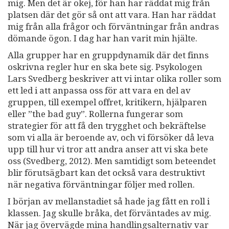
mig. Men det är okej, för han har räddat mig från
platsen där det gör så ont att vara. Han har räddat
mig från alla frågor och förväntningar från andras
dömande ögon. I dag har han varit min hjälte.
Alla grupper har en gruppdynamik där det finns
oskrivna regler hur en ska bete sig. Psykologen
Lars Svedberg beskriver att vi intar olika roller som
ett led i att anpassa oss för att vara en del av
gruppen, till exempel offret, kritikern, hjälparen
eller ”the bad guy”. Rollerna fungerar som
strategier för att få den trygghet och bekräftelse
som vi alla är beroende av, och vi försöker då leva
upp till hur vi tror att andra anser att vi ska bete
oss (Svedberg, 2012). Men samtidigt som beteendet
blir förutsägbart kan det också vara destruktivt
när negativa förväntningar följer med rollen.
I början av mellanstadiet så hade jag fått en roll i
klassen. Jag skulle bråka, det förväntades av mig.
När jag övervägde mina handlingsalternativ var