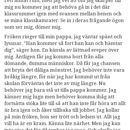
i ett annat rum, men jag vet att om jag skärper till
mig nu kommer jag att behöva gå in i det där
klassrummet igen med svansen mellan benen och
se mina klasskamrater. Se in i deras frågande ögon
som ser mig, dömer mig.
Fröken ringer till min pappa, jag väntar spänt och
lyssnar. ”Han kommer så fort han kan och hämtar
dig”, säger hon. En känsla av lättnad sveper över
mig. Äntligen får jag komma bort från alla
dömande, dumma människor. Då får jag chansen
att bryta det dåliga mönstret. Jag behöver inte vara
bråkig längre, för när jag har kommit ut från
skolan förväntas det inte av mig längre. Nu
behöver jag bara stå ut tills pappa kommer. Jag
känner mig lugn men behöver komma ihåg att
fortsätta stöka lite till så att han inte får höra att allt
är bra igen och åker tillbaka till jobbet. Jag kollar
på min fröken, hon ser trött och ledsen ut. Allt jag
vill ha är en kram. Känna lite närhet. Men jag kan
inte visa det för då verkar jag svag. Och skulle jag