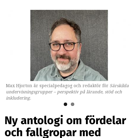
Max Hjorton är specialpedagog och redaktör för
Omslaget till boken som ges ut av Lärarförlaget.
Särskilda
undervisningsgrupper – perspektiv på lärande, stöd och
inkludering.
Ny antologi om fördelar
och fallgropar med