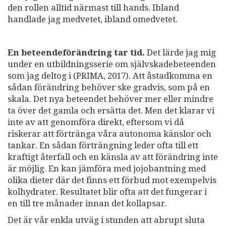
den rollen alltid närmast till hands. Ibland
handlade jag medvetet, ibland omedvetet.
En beteendeförändring tar tid.
Det lärde jag mig
under en utbildningsserie om självskadebeteenden
som jag deltog i (PRIMA, 2017). Att åstadkomma en
sådan förändring behöver ske gradvis, som på en
skala. Det nya beteendet behöver mer eller mindre
ta över det gamla och ersätta det. Men det klarar vi
inte av att genomföra direkt, eftersom vi då
riskerar att förtränga våra autonoma känslor och
tankar. En sådan förträngning leder ofta till ett
kraftigt återfall och en känsla av att förändring inte
är möjlig. En kan jämföra med jojobantning med
olika dieter där det finns ett förbud mot exempelvis
kolhydrater. Resultatet blir ofta att det fungerar i
en till tre månader innan det kollapsar.
Det är vår enkla utväg i stunden att abrupt sluta