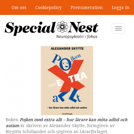
Hoppa
Om oss
Cookiepolicy
Prenumeration
Logga in
till
Ny antologi om fördelar och
huvudinnehåll
fallgropar med särskilda
undervisningsgrupper
Toggle
navigat
Boken
Boken
Pojken med extra allt – hur lärare kan möta adhd och
Pojken med extra allt – hur lärare kan möta adhd och
autism
autism
är skriven av Alexander Skytte, formgiven av
är skriven av Alexander Skytte, formgiven av
Birgitta Schölander och utgiven av Lärarförlaget.
Birgitta Schölander och utgiven av Lärarförlaget.