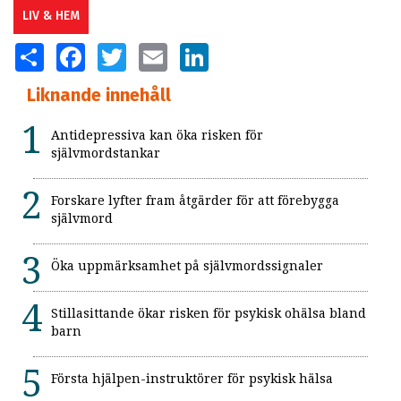
LIV & HEM
SHARE
FACEBOOK
TWITTER
EMAIL
LINKEDIN
Liknande innehåll
Antidepressiva kan öka risken för
självmordstankar
Forskare lyfter fram åtgärder för att förebygga
självmord
Öka uppmärksamhet på självmordssignaler
Stillasittande ökar risken för psykisk ohälsa bland
barn
Första hjälpen-instruktörer för psykisk hälsa