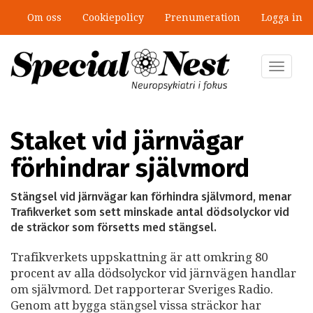
Hoppa
Om oss
Cookiepolicy
Prenumeration
Logga in
till
”Jobbet gick bra – just därför togs
huvudinnehåll
stödet bort”
Toggle
navigat
Staket vid järnvägar
förhindrar självmord
Stängsel vid järnvägar kan förhindra självmord, menar
Trafikverket som sett minskade antal dödsolyckor vid
de sträckor som försetts med stängsel.
Trafikverkets uppskattning är att omkring 80
procent av alla dödsolyckor vid järnvägen handlar
om självmord. Det rapporterar Sveriges Radio.
Genom att bygga stängsel vissa sträckor har