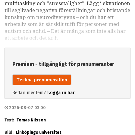
multitasking och ”stresstålighet”. Lägg i ekvationen
till seglivade negativa föreställningar och bristande
kunskap om neurodivergens – och du har ett
arbetsliv som är särskilt tufft för personer med
autism och adhd. – Det är många som inte alls har
ett arbete och det är h
Premium - tillgängligt för prenumeranter
Teckna prenumeration
Redan medlem?
Logga in här
2026-08-07 03:00
Text:
Tomas Nilsson
Bild:
Linköpings universitet