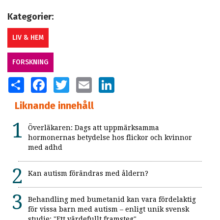
Kategorier:
LIV & HEM
FORSKNING
SHARE
FACEBOOK
TWITTER
EMAIL
LINKEDIN
Liknande innehåll
Överläkaren: Dags att uppmärksamma
hormonernas betydelse hos flickor och kvinnor
med adhd
Kan autism förändras med åldern?
Behandling med bumetanid kan vara fördelaktig
för vissa barn med autism – enligt unik svensk
studie: "Ett värdefullt framsteg"