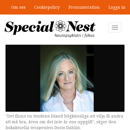
Hoppa
Om oss
Cookiepolicy
Prenumeration
Logga in
till
”Jobbet gick bra – just därför togs
huvudinnehåll
stödet bort”
Toggle
navigat
"Det finns en tendens bland högkänsliga att vilja få andra
Simskola för sensitivt begåvade
ska fungera som en
att må bra, även om det inte är ens uppgift", säger den
praktisk och vägledande hjälpreda för personer med
bokaktuella terapeuten Doris Dahlin.
högkänslighet.