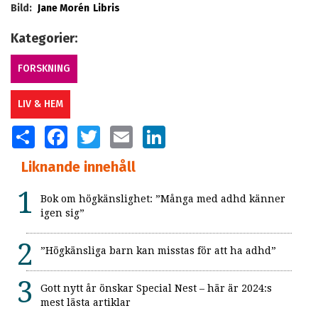
Bild:
Jane Morén
Libris
Kategorier:
FORSKNING
LIV & HEM
SHARE
FACEBOOK
TWITTER
EMAIL
LINKEDIN
Liknande innehåll
Bok om högkänslighet: ”Många med adhd känner
igen sig”
”Högkänsliga barn kan misstas för att ha adhd”
Gott nytt år önskar Special Nest – här är 2024:s
mest lästa artiklar