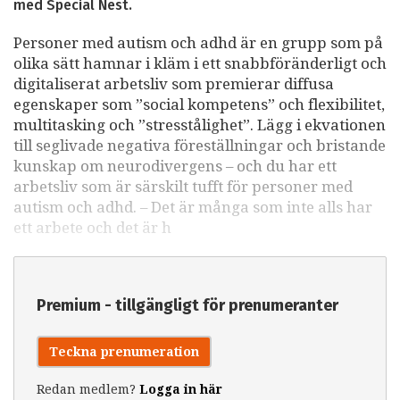
med Special Nest.
Personer med autism och adhd är en grupp som på
olika sätt hamnar i kläm i ett snabbföränderligt och
digitaliserat arbetsliv som premierar diffusa
egenskaper som ”social kompetens” och flexibilitet,
multitasking och ”stresstålighet”. Lägg i ekvationen
till seglivade negativa föreställningar och bristande
kunskap om neurodivergens – och du har ett
arbetsliv som är särskilt tufft för personer med
autism och adhd. – Det är många som inte alls har
ett arbete och det är h
Premium - tillgängligt för prenumeranter
Teckna prenumeration
Redan medlem?
Logga in här