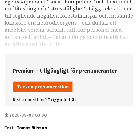
egenskaper som ”social kompetens” och flexibilitet,
multitasking och ”stresstålighet”. Lägg i ekvationen
till seglivade negativa föreställningar och bristande
kunskap om neurodivergens – och du har ett
arbetsliv som är särskilt tufft för personer med
autism och adhd. – Det är många som inte alls har
ett arbete och det är h
Premium - tillgängligt för prenumeranter
Teckna prenumeration
Redan medlem?
Logga in här
2026-08-07 03:00
Text:
Tomas Nilsson