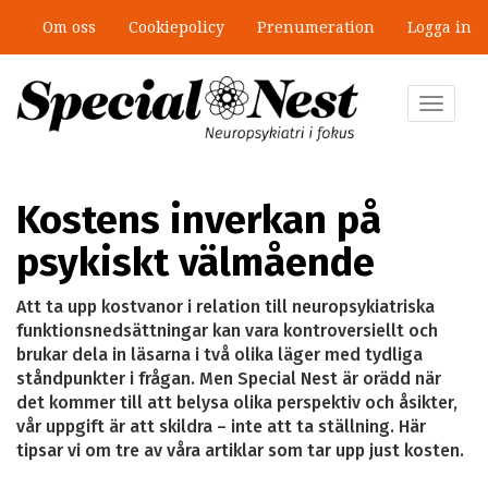
Hoppa
Om oss
Cookiepolicy
Prenumeration
Logga in
till
”Jobbet gick bra – just därför togs
huvudinnehåll
stödet bort”
Toggle
navigat
Kostens inverkan på
psykiskt välmående
Att ta upp kostvanor i relation till neuropsykiatriska
funktionsnedsättningar kan vara kontroversiellt och
brukar dela in läsarna i två olika läger med tydliga
ståndpunkter i frågan. Men Special Nest är orädd när
det kommer till att belysa olika perspektiv och åsikter,
vår uppgift är att skildra – inte att ta ställning. Här
tipsar vi om tre av våra artiklar som tar upp just kosten.