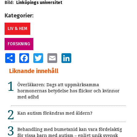
Bild:
Linköpings universitet
Kategorier:
LIV & HEM
FORSKNING
SHARE
FACEBOOK
TWITTER
EMAIL
LINKEDIN
Liknande innehåll
Överläkaren: Dags att uppmärksamma
hormonernas betydelse hos flickor och kvinnor
med adhd
Kan autism förändras med åldern?
Behandling med bumetanid kan vara fördelaktig
för vissa barn med autism – enligt unik svensk