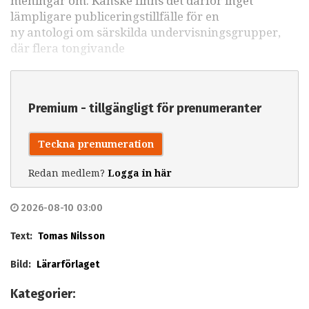
meningar om. Kanske finns det därför inget
lämpligare publiceringstillfälle för en
ny antologi om särskilda undervisningsgrupper,
där flera tongivande
Premium - tillgängligt för prenumeranter
Teckna prenumeration
Redan medlem?
Logga in här
2026-08-10 03:00
Text:
Tomas Nilsson
Bild:
Lärarförlaget
Kategorier: