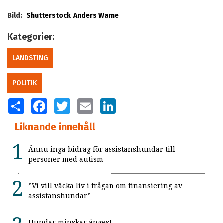
Bild:
Shutterstock
Anders Warne
Kategorier:
LANDSTING
POLITIK
SHARE
FACEBOOK
TWITTER
EMAIL
LINKEDIN
Liknande innehåll
Ännu inga bidrag för assistanshundar till
personer med autism
”Vi vill väcka liv i frågan om finansiering av
assistanshundar”
Hundar minskar ångest