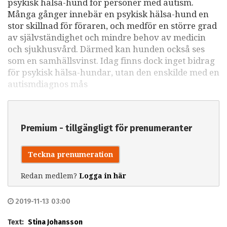
psykisk hälsa-hund för personer med autism.
Många gånger innebär en psykisk hälsa-hund en
stor skillnad för föraren, och medför en större grad
av självständighet och mindre behov av medicin
och sjukhusvård. Därmed kan hunden också ses
som en samhällsvinst. Idag finns dock inget bidrag
för psykisk hälsa-hundar, utan den enskilde med en
autismdiagnos mås
Premium - tillgängligt för prenumeranter
Teckna prenumeration
Redan medlem?
Logga in här
2019-11-13 03:00
Text:
Stina Johansson