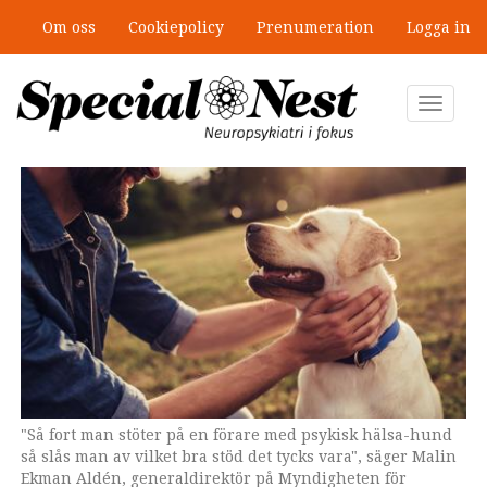
Hoppa
Om oss
Cookiepolicy
Prenumeration
Logga in
till
Ny antologi om fördelar och
huvudinnehåll
fallgropar med särskilda
undervisningsgrupper
Toggle
navigat
"Så fort man stöter på en förare med psykisk hälsa-hund
"Så fort man stöter på en förare med psykisk hälsa-hund
så slås man av vilket bra stöd det tycks vara", säger Malin
så slås man av vilket bra stöd det tycks vara", säger Malin
Ekman Aldén, generaldirektör på Myndigheten för
Ekman Aldén, generaldirektör på Myndigheten för