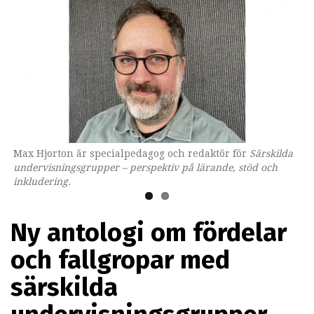
Max Hjorton är specialpedagog och redaktör för
Omslaget till boken som ges ut av Lärarförlaget.
Särskilda
undervisningsgrupper – perspektiv på lärande, stöd och
inkludering.
Ny antologi om fördelar
och fallgropar med
särskilda