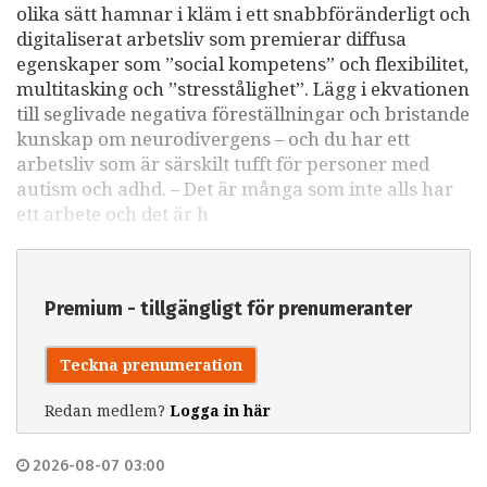
olika sätt hamnar i kläm i ett snabbföränderligt och
digitaliserat arbetsliv som premierar diffusa
egenskaper som ”social kompetens” och flexibilitet,
multitasking och ”stresstålighet”. Lägg i ekvationen
till seglivade negativa föreställningar och bristande
kunskap om neurodivergens – och du har ett
arbetsliv som är särskilt tufft för personer med
autism och adhd. – Det är många som inte alls har
ett arbete och det är h
Premium - tillgängligt för prenumeranter
Teckna prenumeration
Redan medlem?
Logga in här
2026-08-07 03:00