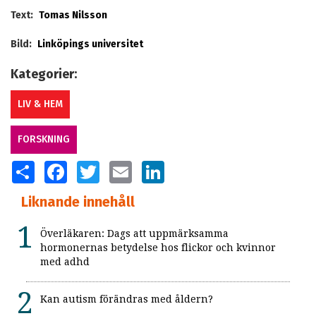
Text:
Tomas Nilsson
Bild:
Linköpings universitet
Kategorier:
LIV & HEM
FORSKNING
SHARE
FACEBOOK
TWITTER
EMAIL
LINKEDIN
Liknande innehåll
Överläkaren: Dags att uppmärksamma
hormonernas betydelse hos flickor och kvinnor
med adhd
Kan autism förändras med åldern?