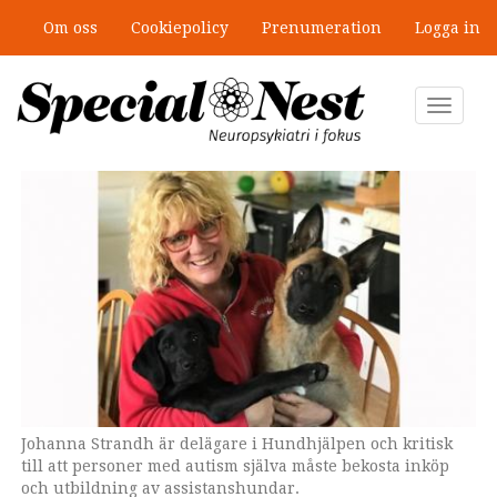
Hoppa
Om oss
Cookiepolicy
Prenumeration
Logga in
till
”Jobbet gick bra – just därför togs
huvudinnehåll
stödet bort”
Toggle
navigat
Johanna Strandh är delägare i Hundhjälpen och kritisk
till att personer med autism själva måste bekosta inköp
och utbildning av assistanshundar.