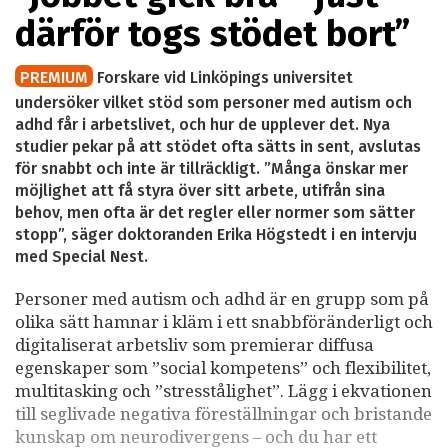
därför togs stödet bort”
PREMIUM
Forskare vid Linköpings universitet
undersöker vilket stöd som personer med autism och
adhd får i arbetslivet, och hur de upplever det. Nya
studier pekar på att stödet ofta sätts in sent, avslutas
för snabbt och inte är tillräckligt. ”Många önskar mer
möjlighet att få styra över sitt arbete, utifrån sina
behov, men ofta är det regler eller normer som sätter
stopp”, säger doktoranden Erika Högstedt i en intervju
med Special Nest.
Personer med autism och adhd är en grupp som på
olika sätt hamnar i kläm i ett snabbföränderligt och
digitaliserat arbetsliv som premierar diffusa
egenskaper som ”social kompetens” och flexibilitet,
multitasking och ”stresstålighet”. Lägg i ekvationen
till seglivade negativa föreställningar och bristande
kunskap om neurodivergens – och du har ett