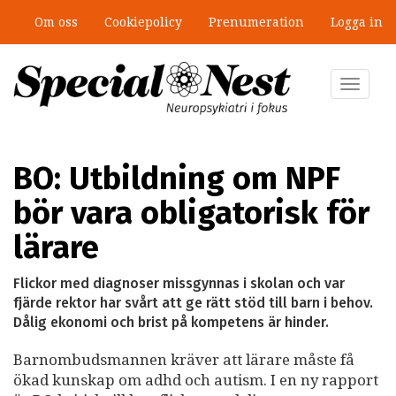
Hoppa
Om oss
Cookiepolicy
Prenumeration
Logga in
till
”Jobbet gick bra – just därför togs
huvudinnehåll
stödet bort”
Toggle
navigat
BO: Utbildning om NPF
bör vara obligatorisk för
lärare
Flickor med diagnoser missgynnas i skolan och var
fjärde rektor har svårt att ge rätt stöd till barn i behov.
Dålig ekonomi och brist på kompetens är hinder.
Barnombudsmannen kräver att lärare måste få
ökad kunskap om adhd och autism. I en ny rapport