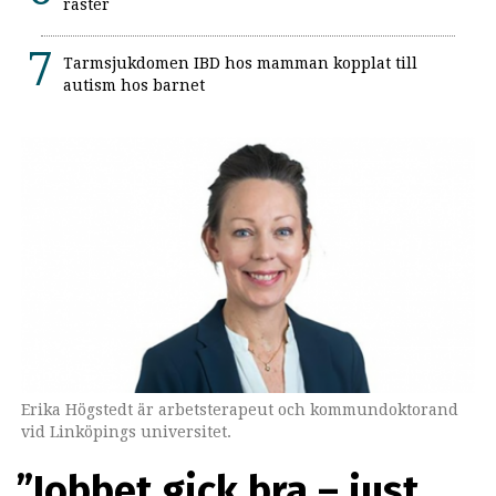
raster
Tarmsjukdomen IBD hos mamman kopplat till
autism hos barnet
Erika Högstedt är arbetsterapeut och kommundoktorand
vid Linköpings universitet.
”Jobbet gick bra – just