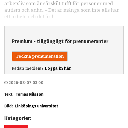
arbetsliv som är särskilt tufft för personer med
autism och adhd. – Det är många som inte alls har
ett arbete och det är h
Premium - tillgängligt för prenumeranter
Teckna prenumeration
Redan medlem?
Logga in här
2026-08-07 03:00
Text:
Tomas Nilsson
Bild:
Linköpings universitet
Kategorier: