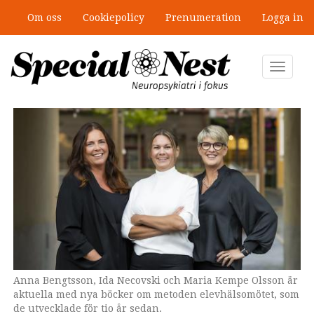
Hoppa
Om oss
Cookiepolicy
Prenumeration
Logga in
till
”Jobbet gick bra – just därför togs
huvudinnehåll
stödet bort”
Toggle
navigat
Anna Bengtsson, Ida Necovski och Maria Kempe Olsson är
Omslaget till en av böckerna om metoden elevhälsomötet.
aktuella med nya böcker om metoden elevhälsomötet, som
de utvecklade för tio år sedan.