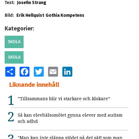
Text:
Josefin Strang
Bild:
Erik Hellquist
Gothia Kompetens
Kategorier:
SKOLA
SKOLA
SHARE
FACEBOOK
TWITTER
EMAIL
LINKEDIN
Liknande innehåll
”Tillsammans blir vi starkare och klokare”
Så kan elevhälsomötet gynna elever med autism
och adhd
"Man kan inte släppa stödet på det sätt som man