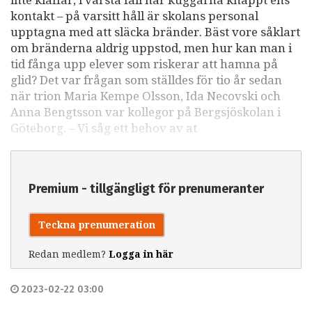
kontakt – på varsitt håll är skolans personal
upptagna med att släcka bränder. Bäst vore såklart
om bränderna aldrig uppstod, men hur kan man i
tid fånga upp elever som riskerar att hamna på
glid? Det var frågan som ställdes för tio år sedan
när trion Maria Kempe Olsson, Ida Necovski och
Anna Bengtsson var kollegor på Bergsjöskolan i
Göteborg. – Vi såg ett behov av at
Premium - tillgängligt för prenumeranter
Teckna prenumeration
Redan medlem?
Logga in här
2023-02-22 03:00