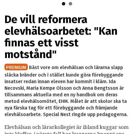
De vill reformera
elevhälsoarbetet: "Kan
finnas ett visst
motstånd"
PREMIUM
Bäst vore om elevhälsan och lärarna slapp
släcka bränder och i stället kunde göra förebyggande
insatser redan innan eleven har kommit i kläm. Ida
Necovski, Maria Kempe Olsson och Anna Bengtsson är
tillsammans aktuella med en ny handbok om deras
metod elevhälsomötet, EHM. Målet är att skolor ska ta
nya färska tag för ett förebyggande och främjande
elevhälsoarbete. Special Nest ringde upp pedagogerna.
Elevhälsan och lärarkollegiet är ibland kuggar som
inte klaffar, i värsta fall har kuggarna knappt ens