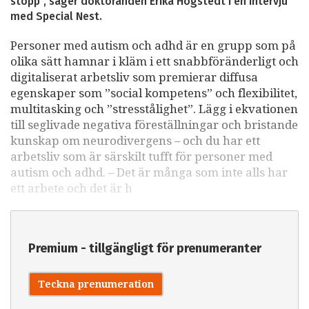
stopp”, säger doktoranden Erika Högstedt i en intervju
med Special Nest.
Personer med autism och adhd är en grupp som på
olika sätt hamnar i kläm i ett snabbföränderligt och
digitaliserat arbetsliv som premierar diffusa
egenskaper som ”social kompetens” och flexibilitet,
multitasking och ”stresstålighet”. Lägg i ekvationen
till seglivade negativa föreställningar och bristande
kunskap om neurodivergens – och du har ett
arbetsliv som är särskilt tufft för personer med
autism och adhd. – Det är många som inte alls har
ett arbete och det är h
Premium - tillgängligt för prenumeranter
Teckna prenumeration