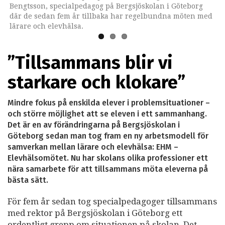
Bengtsson, specialpedagog på Bergsjöskolan i Göteborg
modell” (Gothia Fortbildning).
där de sedan fem år tillbaka har regelbundna möten med
lärare och elevhälsa.
”Tillsammans blir vi
starkare och klokare”
Mindre fokus på enskilda elever i problemsituationer –
och större möjlighet att se eleven i ett sammanhang.
Det är en av förändringarna på Bergsjöskolan i
Göteborg sedan man tog fram en ny arbetsmodell för
samverkan mellan lärare och elevhälsa: EHM –
Elevhälsomötet. Nu har skolans olika professioner ett
nära samarbete för att tillsammans möta eleverna på
bästa sätt.
För fem år sedan tog specialpedagoger tillsammans
med rektor på Bergsjöskolan i Göteborg ett
ordentligt grepp om situationen på skolan. Det