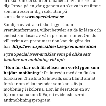
artiklar om det som för tillfället är av intresse för
dig. Prova på en gång genom att skriva in ett ämne
som intresserar dig i sökrutan på
startsidan:
www.specialnest.se
Somliga av våra artiklar ligger inom
Premiumformatet, vilket betyder att de är låsta och
endast kan läsas av våra prenumeranter. Om du
vill teckna en prenumeration kan du göra det
här:
http://www.specialnest.se
/prenumeration
Fyra Special Nest-artiklar som på olika sätt
handlar om mobbning vid npf:
"Hon forskar och föreläser om verktygen som
hejdar mobbning":
En intervju med den finska
forskaren Christina Salmivalli, som bland annat
forskar om vilka metoder som kan stävja
mobbning i skolorna. Hon är dessutom en av
hjärnorna bakom KiVa, ett evidensbaserat
antimobbningsprogram.