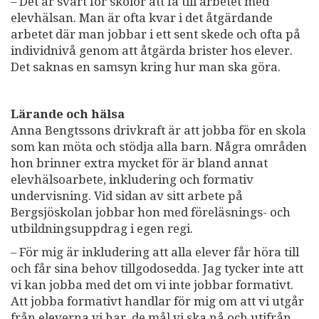
– Det är svårt för skolor att få till arbetet med
elevhälsan. Man är ofta kvar i det åtgärdande
arbetet där man jobbar i ett sent skede och ofta på
individnivå genom att åtgärda brister hos elever.
Det saknas en samsyn kring hur man ska göra.
Lärande och hälsa
Anna Bengtssons drivkraft är att jobba för en skola
som kan möta och stödja alla barn. Några områden
hon brinner extra mycket för är bland annat
elevhälsoarbete, inkludering och formativ
undervisning. Vid sidan av sitt arbete på
Bergsjöskolan jobbar hon med föreläsnings- och
utbildningsuppdrag i egen regi.
–
För mig är inkludering att alla elever får höra till
och får sina behov tillgodosedda. Jag tycker inte att
vi kan jobba med det om vi inte jobbar formativt.
Att jobba formativt handlar för mig om att vi utgår
från eleverna vi har, de mål vi ska nå och utifrån