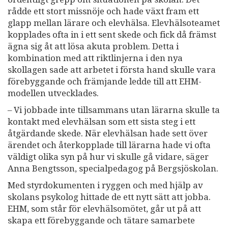
rådde ett stort missnöje och hade växt fram ett
glapp mellan lärare och elevhälsa. Elevhälsoteamet
kopplades ofta in i ett sent skede och fick då främst
ägna sig åt att lösa akuta problem. Detta i
kombination med att riktlinjerna i den nya
skollagen sade att arbetet i första hand skulle vara
förebyggande och främjande ledde till att EHM-
modellen utvecklades.
– Vi jobbade inte tillsammans utan lärarna skulle ta
kontakt med elevhälsan som ett sista steg i ett
åtgärdande skede. När elevhälsan hade sett över
ärendet och återkopplade till lärarna hade vi ofta
väldigt olika syn på hur vi skulle gå vidare, säger
Anna Bengtsson, specialpedagog på Bergsjöskolan.
Med styrdokumenten i ryggen och med hjälp av
skolans psykolog hittade de ett nytt sätt att jobba.
EHM, som står för elevhälsomötet, går ut på att
skapa ett förebyggande och tätare samarbete