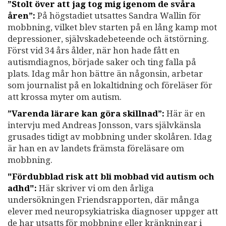
”Stolt över att jag tog mig igenom de svåra
åren”:
På högstadiet utsattes Sandra Wallin för
mobbning, vilket blev starten på en lång kamp mot
depressioner, självskadebeteende och ätstörning.
Först vid 34 års ålder, när hon hade fått en
autismdiagnos, började saker och ting falla på
plats. Idag mår hon bättre än någonsin, arbetar
som journalist på en lokaltidning och föreläser för
att krossa myter om autism.
”Varenda lärare kan göra skillnad”:
Här är en
intervju med Andreas Jonsson, vars självkänsla
grusades tidigt av mobbning under skolåren. Idag
är han en av landets främsta föreläsare om
mobbning.
"Fördubblad risk att bli mobbad vid autism och
adhd":
Här skriver vi om den årliga
undersökningen Friendsrapporten, där många
elever med neuropsykiatriska diagnoser uppger att
de har utsatts för mobbning eller kränkningar i