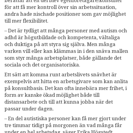
berättar att en del blev egenföretagare/konsulter
för att få mer kontroll över sin arbetssituation,
andra hade nischade positioner som gav möjlighet
till mer flexibilitet.
– Det är tydligt att många personer med autism och
adhd är högutbildade och kompetenta, vältaliga
och duktiga på att styra sig själva. Men många
varken vill eller kan klämmas in i den snäva mallen
som styr många arbetsplatser, både gällande det
sociala och det organisatoriska.
Ett sätt att komma runt arbetslivets snävhet är
exempelvis att hitta en arbetsgivare som kan anlita
på konsultbasis. Det kan ofta innebära mer frihet, i
form av kanske ökad möjlighet både till
distansarbete och till att kunna jobba när det
passar under dagen.
– En del autistiska personer kan få mer gjort under
tre timmar tidigt på morgonen än vad många får
under en hel arbetsdag, säger Erika Högstedt.