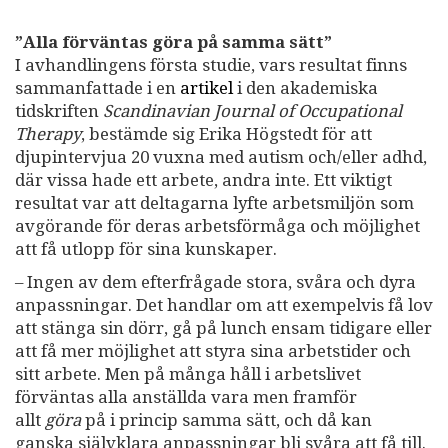
”Alla förväntas göra på samma sätt”
I avhandlingens första studie, vars resultat finns
sammanfattade i en
artikel
i den akademiska
tidskriften
Scandinavian Journal of Occupational
Therapy
, bestämde sig Erika Högstedt för att
djupintervjua 20 vuxna med autism och/eller adhd,
där vissa hade ett arbete, andra inte. Ett viktigt
resultat var att deltagarna lyfte arbetsmiljön som
avgörande för deras arbetsförmåga och möjlighet
att få utlopp för sina kunskaper.
– Ingen av dem efterfrågade stora, svåra och dyra
anpassningar. Det handlar om att exempelvis få lov
att stänga sin dörr, gå på lunch ensam tidigare eller
att få mer möjlighet att styra sina arbetstider och
sitt arbete. Men på många håll i arbetslivet
förväntas alla anställda vara men framför
allt
göra
på i princip samma sätt, och då kan
ganska självklara anpassningar bli svåra att få till.