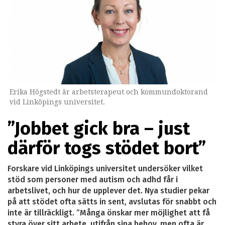
Erika Högstedt är arbetsterapeut och kommundoktorand
vid Linköpings universitet.
”Jobbet gick bra – just
därför togs stödet bort”
Forskare vid Linköpings universitet undersöker vilket
stöd som personer med autism och adhd får i
arbetslivet, och hur de upplever det. Nya studier pekar
på att stödet ofta sätts in sent, avslutas för snabbt och
inte är tillräckligt. ”Många önskar mer möjlighet att få
styra över sitt arbete, utifrån sina behov, men ofta är