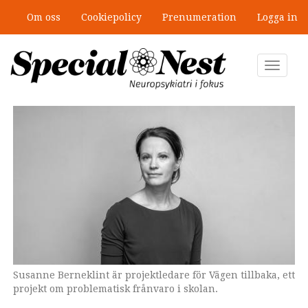
Hoppa
Om oss
Cookiepolicy
Prenumeration
Logga in
till
”Jobbet gick bra – just därför togs
huvudinnehåll
stödet bort”
Toggle
navigat
Susanne Berneklint är projektledare för Vägen tillbaka, ett
projekt om problematisk frånvaro i skolan.