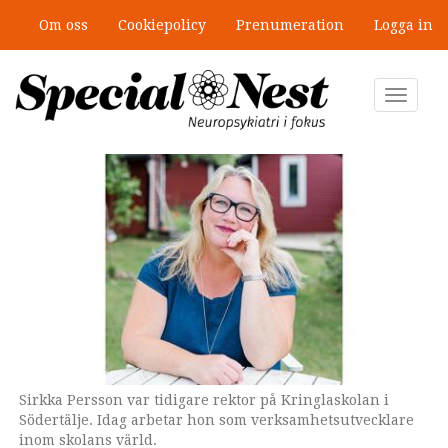
Hoppa
Om oss
Cookiepolicy
Prenumeration
Logga in
till
Mobbning vid autism och adhd: 4
huvudinnehåll
lästips
Toggle
navigat
Sirkka Persson var tidigare rektor på Kringlaskolan i
Omslaget till boken.
Södertälje. Idag arbetar hon som verksamhetsutvecklare
inom skolans värld.