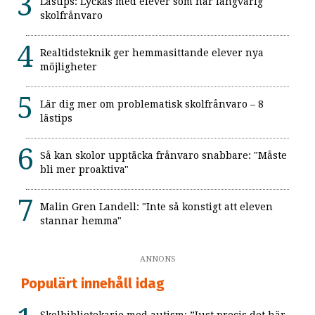
Lästips: Lyckas med elever som har långvarig
skolfrånvaro
Realtidsteknik ger hemmasittande elever nya
möjligheter
Lär dig mer om problematisk skolfrånvaro – 8
lästips
Så kan skolor upptäcka frånvaro snabbare: "Måste
bli mer proaktiva"
Malin Gren Landell: "Inte så konstigt att eleven
stannar hemma"
ANNONS
Populärt innehåll idag
Skolbibliotekarie med autism: ”Just precis det här