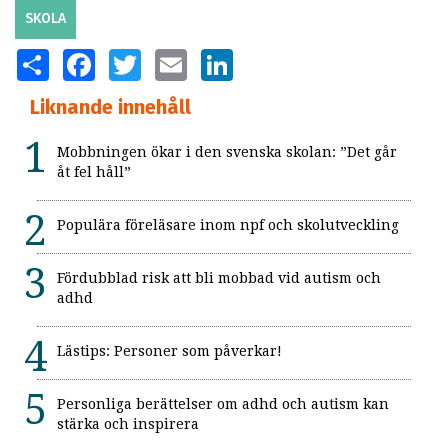
SKOLA
SHARE
FACEBOOK
TWITTER
EMAIL
LINKEDIN
Liknande innehåll
Mobbningen ökar i den svenska skolan: ”Det går
åt fel håll”
Populära föreläsare inom npf och skolutveckling
Fördubblad risk att bli mobbad vid autism och
adhd
Lästips: Personer som påverkar!
Personliga berättelser om adhd och autism kan
stärka och inspirera