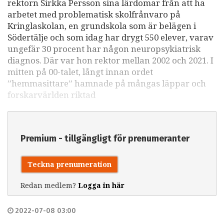
rektorn Sirkka Persson sina lärdomar från att ha
arbetet med problematisk skolfrånvaro på
Kringlaskolan, en grundskola som är belägen i
Södertälje och som idag har drygt 550 elever, varav
ungefär 30 procent har någon neuropsykiatrisk
diagnos. Där var hon rektor mellan 2002 och 2021. I
mitten på 00-talet, långt innan ordet
”hemmasittare” hamnade på mångas läppar och
forskarvärlden riktad
Premium - tillgängligt för prenumeranter
Teckna prenumeration
Redan medlem?
Logga in här
2022-07-08 03:00