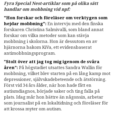
Fyra Special Nest-artiklar som på olika sätt
handlar om mobbning vid npf:
"Hon forskar och föreläser om verktygen som
hejdar mobbning":
En intervju med den finska
forskaren Christina Salmivalli, som bland annat
forskar om vilka metoder som kan stävja
mobbning i skolorna. Hon är dessutom en av
hjärnorna bakom KiVa, ett evidensbaserat
antimobbningsprogram.
”Stolt över att jag tog mig igenom de svåra
åren”:
På högstadiet utsattes Sandra Wallin för
mobbning, vilket blev starten på en lång kamp mot
depressioner, självskadebeteende och ätstörning.
Först vid 34 års ålder, när hon hade fått en
autismdiagnos, började saker och ting falla på
plats. Idag mår hon bättre än någonsin, arbetar
som journalist på en lokaltidning och föreläser för
att krossa myter om autism.