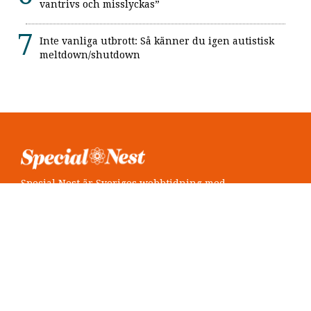
vantrivs och misslyckas”
Inte vanliga utbrott: Så känner du igen autistisk
meltdown/shutdown
Special Nest är Sveriges webbtidning med
neuropsykiatri i fokus.
Följ oss
Twitter @SpecialNest
Facebook Special Nest