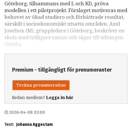
Göteborg, tillsammans med L och KD, pröva
modellen i ett pilotprojekt. Förslaget motiveras med
behovet av ökad studiero och förbättrade resultat,
särskilt i socioekonomiskt utsatta områden. Axel
Josefson (M), gruppledare i Göteborg, beskriver en
skola med tydligare ramar och säger till tidningen
Götebo
Premium - tillgängligt för prenumeranter
Teckna prenumeration
Redan medlem?
Logga in här
2026-04-08 03:00
Text:
Johanna Aggestam