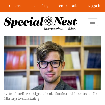
Hoppa
Om oss
Cookiepolicy
Prenumeration
Logga in
till
”Jobbet gick bra – just därför togs
huvudinnehåll
stödet bort”
Toggle
navigat
Gabriel Heller Sahlgren är skolforskare vid Institutet för
Näringslivsforskning.