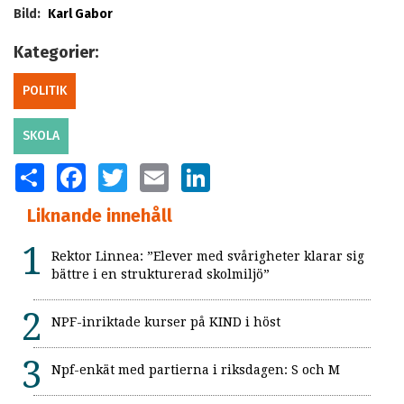
Bild:
Karl Gabor
Kategorier:
POLITIK
SKOLA
SHARE
FACEBOOK
TWITTER
EMAIL
LINKEDIN
Liknande innehåll
Rektor Linnea: ”Elever med svårigheter klarar sig
bättre i en strukturerad skolmiljö”
NPF-inriktade kurser på KIND i höst
Npf-enkät med partierna i riksdagen: S och M