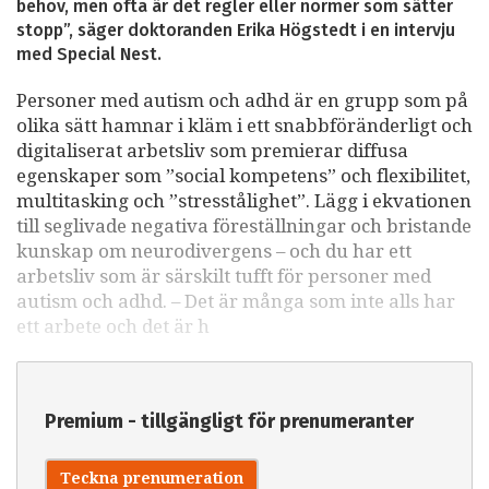
behov, men ofta är det regler eller normer som sätter
stopp”, säger doktoranden Erika Högstedt i en intervju
med Special Nest.
Personer med autism och adhd är en grupp som på
olika sätt hamnar i kläm i ett snabbföränderligt och
digitaliserat arbetsliv som premierar diffusa
egenskaper som ”social kompetens” och flexibilitet,
multitasking och ”stresstålighet”. Lägg i ekvationen
till seglivade negativa föreställningar och bristande
kunskap om neurodivergens – och du har ett
arbetsliv som är särskilt tufft för personer med
autism och adhd. – Det är många som inte alls har
ett arbete och det är h
Premium - tillgängligt för prenumeranter
Teckna prenumeration