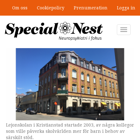
Hoppa
Om oss
Cookiepolicy
Prenumeration
Logga in
till
”Jobbet gick bra – just därför togs
huvudinnehåll
stödet bort”
Toggle
navigat
Lejonskolan i Kristianstad startade 2003, av några kollegor
Anne Rydén är ägare och rektor.
som ville påverka skolvärlden mer för barn i behov av
särskilt stöd.