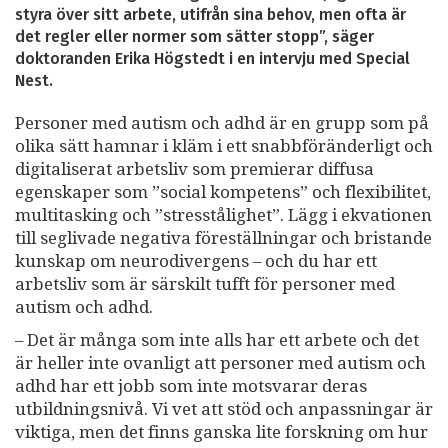
styra över sitt arbete, utifrån sina behov, men ofta är
det regler eller normer som sätter stopp”, säger
doktoranden Erika Högstedt i en intervju med Special
Nest.
Personer med autism och adhd är en grupp som på
olika sätt hamnar i kläm i ett snabbföränderligt och
digitaliserat arbetsliv som premierar diffusa
egenskaper som ”social kompetens” och flexibilitet,
multitasking och ”stresstålighet”. Lägg i ekvationen
till seglivade negativa föreställningar och bristande
kunskap om neurodivergens – och du har ett
arbetsliv som är särskilt tufft för personer med
autism och adhd.
– Det är många som inte alls har ett arbete och det
är heller inte ovanligt att personer med autism och
adhd har ett jobb som inte motsvarar deras
utbildningsnivå. Vi vet att stöd och anpassningar är
viktiga, men det finns ganska lite forskning om hur