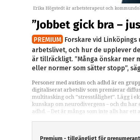
Erika Högstedt är arbetsterapeut och kommundok
”Jobbet gick bra – ju
PREMIUM
Forskare vid Linköpings 
arbetslivet, och hur de upplever det
är tillräckligt. ”Många önskar mer m
eller normer som sätter stopp”, sä
Personer med autism och adhd är en grupp 
digitaliserat arbetsliv som premierar diffu
multitasking och ”stresstålighet”. Lägg i e
kunskap om neurodivergens – och du har ett
adhd. – Det är många som inte alls har ett 
Premium - tillgängligt för prenumeran