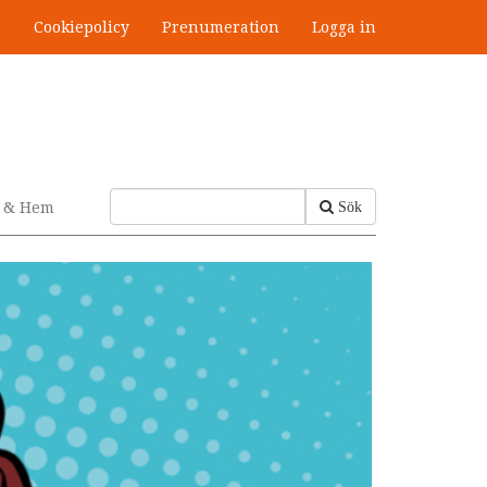
s
Cookiepolicy
Prenumeration
Logga in
v & Hem
Sök