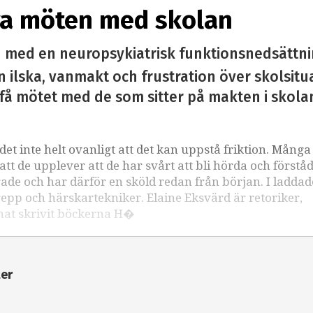
iva möten med skolan
n med en neuropsykiatrisk funktionsnedsättni
n ilska, vanmakt och frustration över skolsitu
få mötet med de som sitter på makten i skolan
det inte helt ovanligt att det kan uppstå friktion. Många
 att de upplever att de har svårt att bli hörda och förstå
rade och har därför en sköld redan från början. I laddad
pp och härskartekniker. Elaine Eksvärd är retoriker,
nnat skrivit böckerna H�
ter