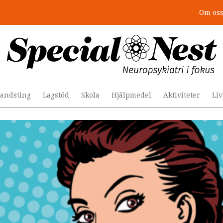
Om os
r togs stödet bort”
andsting
Lagstöd
Skola
Hjälpmedel
Aktiviteter
Li