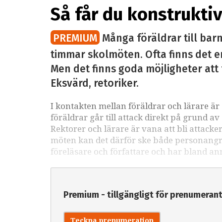
Så får du konstrukt
PREMIUM
Många föräldrar till bar
timmar skolmöten. Ofta finns det e
Men det finns goda möjligheter att 
Eksvärd, retoriker.
I kontakten mellan föräldrar och lärare är 
föräldrar går till attack direkt på grund av
Rektorer och lärare är vana att bli attacke
möten kan det därför ske både personangre
föreläsare och författare och har bland a
Premium - tillgängligt för prenumeran
Teckna prenumeration