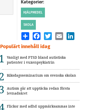
Kategorier:
HJÄLPMEDEL
SKOLA
SHARE
FACEBOOK
TWITTER
EMAIL
LINKEDIN
Populärt innehåll idag
Vanligt med PTSD bland autistiska
patienter i vuxenpsykiatrin
Riksdagsseminarium om svenska skolan
Autism går att upptäcka redan första
levnadsåret
Flickor med adhd uppmärksammas inte