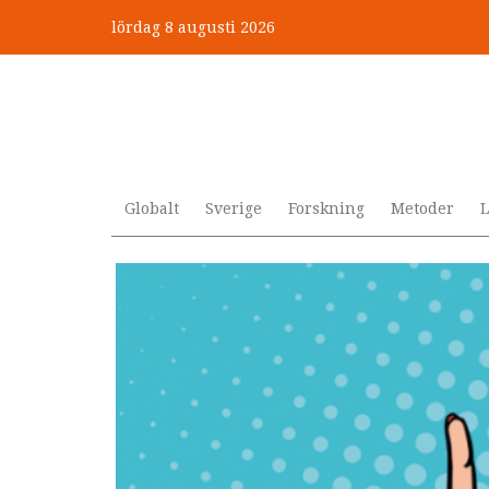
Hoppa
lördag 8 augusti 2026
till
”Jobbet gick bra – just därfö
huvudinnehåll
Globalt
Sverige
Forskning
Metoder
L