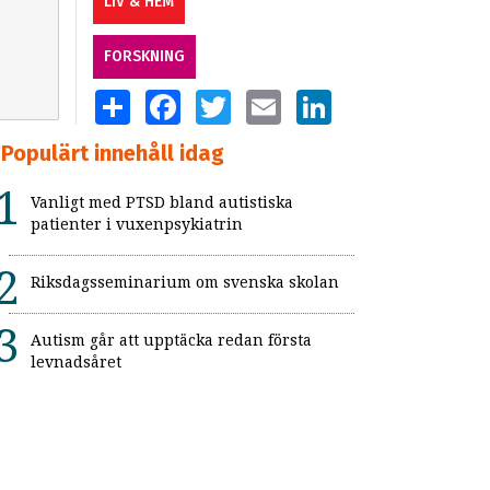
LIV & HEM
FORSKNING
SHARE
FACEBOOK
TWITTER
EMAIL
LINKEDIN
Populärt innehåll idag
Vanligt med PTSD bland autistiska
patienter i vuxenpsykiatrin
Riksdagsseminarium om svenska skolan
Autism går att upptäcka redan första
levnadsåret
Flickor med adhd uppmärksammas inte
Så kan skolan skapa trygga och