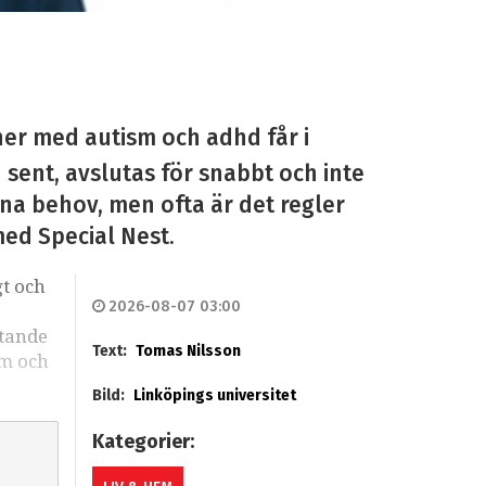
ner med autism och adhd får i
n sent, avslutas för snabbt och inte
sina behov, men ofta är det regler
med Special Nest.
gt och
2026-08-07 03:00
stande
Text:
Tomas Nilsson
sm och
Bild:
Linköpings universitet
Kategorier: