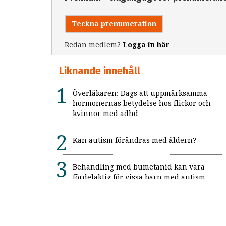
Teckna prenumeration
Redan medlem?
Logga in här
Liknande innehåll
Överläkaren: Dags att uppmärksamma
hormonernas betydelse hos flickor och
kvinnor med adhd
Kan autism förändras med åldern?
Behandling med bumetanid kan vara
fördelaktig för vissa barn med autism –
enligt unik svensk studie: "Ett värdefullt
framsteg"
Alexitymi: När känslorna finns men