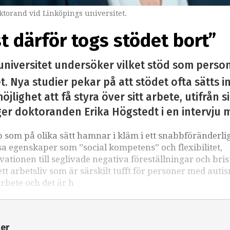
torand vid Linköpings universitet.
st därför togs stödet bort”
universitet undersöker vilket stöd som perso
. Nya studier pekar på att stödet ofta sätts i
öjlighet att få styra över sitt arbete, utifrån 
ger doktoranden Erika Högstedt i en intervju 
som på olika sätt hamnar i kläm i ett snabbföränderli
sa egenskaper som ”social kompetens” och flexibilitet,
kvationen till seglivade negativa föreställningar och bri
 arbetsliv som är särskilt tufft för personer med auti
arbete och det är h
ter