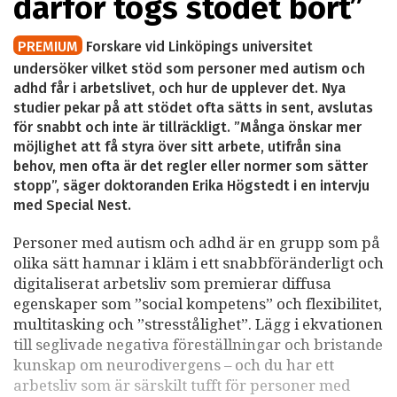
därför togs stödet bort”
PREMIUM
Forskare vid Linköpings universitet
undersöker vilket stöd som personer med autism och
adhd får i arbetslivet, och hur de upplever det. Nya
studier pekar på att stödet ofta sätts in sent, avslutas
för snabbt och inte är tillräckligt. ”Många önskar mer
möjlighet att få styra över sitt arbete, utifrån sina
behov, men ofta är det regler eller normer som sätter
stopp”, säger doktoranden Erika Högstedt i en intervju
med Special Nest.
Personer med autism och adhd är en grupp som på
olika sätt hamnar i kläm i ett snabbföränderligt och
digitaliserat arbetsliv som premierar diffusa
egenskaper som ”social kompetens” och flexibilitet,
multitasking och ”stresstålighet”. Lägg i ekvationen
till seglivade negativa föreställningar och bristande
kunskap om neurodivergens – och du har ett
arbetsliv som är särskilt tufft för personer med