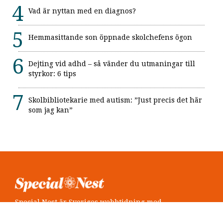
Vad är nyttan med en diagnos?
Hemmasittande son öppnade skolchefens ögon
Dejting vid adhd – så vänder du utmaningar till
styrkor: 6 tips
Skolbibliotekarie med autism: ”Just precis det här
som jag kan”
Special Nest är Sveriges webbtidning med
neuropsykiatri i fokus.