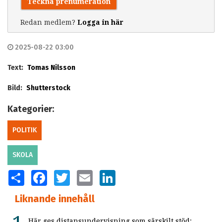
Teckna prenumeration
Redan medlem?
Logga in här
2025-08-22 03:00
Text:
Tomas Nilsson
Bild:
Shutterstock
Kategorier:
POLITIK
SKOLA
SHARE
FACEBOOK
TWITTER
EMAIL
LINKEDIN
Liknande innehåll
Här ges distansundervisning som särskilt stöd: