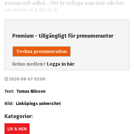
autism och adhd. – Det är många som inte alls har
ett arbete och det är h
Premium - tillgängligt för prenumeranter
Teckna prenumeration
Redan medlem?
Logga in här
2026-08-07 03:00
Text:
Tomas Nilsson
Bild:
Linköpings universitet
Kategorier:
LIV & HEM