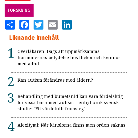
FORSKNING
SHARE
FACEBOOK
TWITTER
EMAIL
LINKEDIN
Liknande innehåll
Överläkaren: Dags att uppmärksamma
hormonernas betydelse hos flickor och kvinnor
med adhd
Kan autism förändras med åldern?
Behandling med bumetanid kan vara fördelaktig
för vissa barn med autism – enligt unik svensk
studie: "Ett värdefullt framsteg"
Alexitymi: När känslorna finns men orden saknas