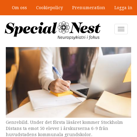
Hoppa
Om oss
Cookiepolicy
Prenumeration
Logga in
till
”Jobbet gick bra – just därför togs
huvudinnehåll
stödet bort”
Toggle
navigat
Genrebild. Under det första läsåret kommer Stockholm
Johanna Berglund är grundskolechef för områdena
Distans ta emot 50 elever i årskurserna 6-9 från
Södermalm/Skarpnäck inom Stockholms stad.
huvudstadens kommunala grundskolor.