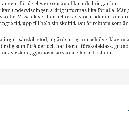
ilt ansvar för de elever som av olika anledningar har
 kan undervisningen aldrig utformas lika för alla. Mån
koltid. Vissa elever har behov av stöd under en kortar
re tid, upp till hela sin skoltid. Det är rektorn som är
ningar, särskilt stöd, åtgärdsprogram och överklagan 
för dig som förälder och har barn i förskoleklass, grund­
mnasieskola, gymnasie­särskola eller fritidshem.