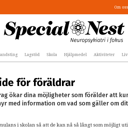
Om os
andsting
Lagstöd
Skola
Hjälpmedel
Aktiviteter
Li
ide för föräldrar
ag ökar dina möjligheter som förälder att ku
chyr med information om vad som gäller om di
timulans i skolan så att de kan nå så långt som möjligt ut