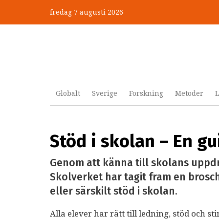
Hoppa
fredag 7 augusti 2026
till
huvudinnehåll
Globalt
Sverige
Forskning
Metoder
L
Stöd i skolan – En gu
Genom att känna till skolans uppdr
Skolverket har tagit fram en bros
eller särskilt stöd i skolan.
Alla elever har rätt till ledning, stöd och s