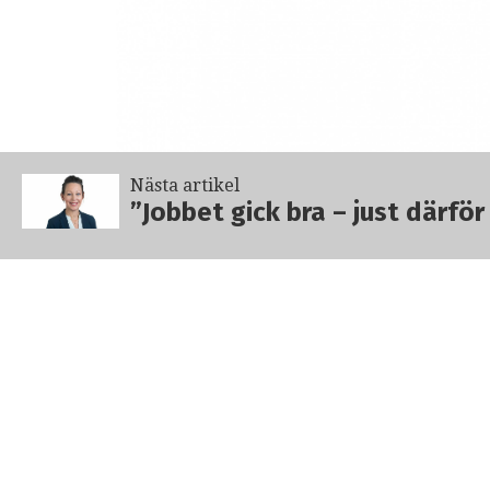
Nästa artikel
”Jobbet gick bra – just därfö