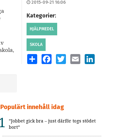
2015-09-21 16:06
ga
Kategorier:
e
HJÄLPMEDEL
av
SKOLA
skola,
SHARE
FACEBOOK
TWITTER
EMAIL
LINKEDIN
Populärt innehåll idag
”Jobbet gick bra – just därför togs stödet
bort”