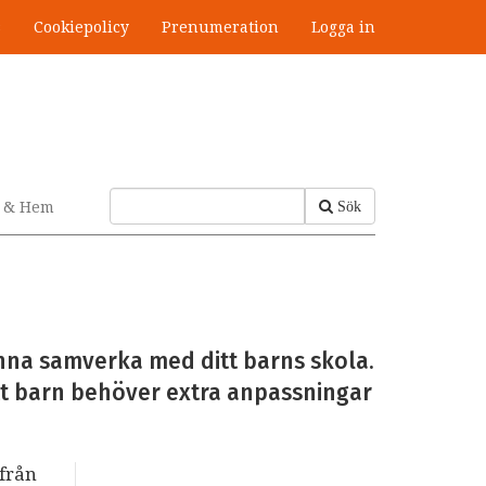
s
Cookiepolicy
Prenumeration
Logga in
v & Hem
Sök
nna samverka med ditt barns skola.
tt barn behöver extra anpassningar
ifrån