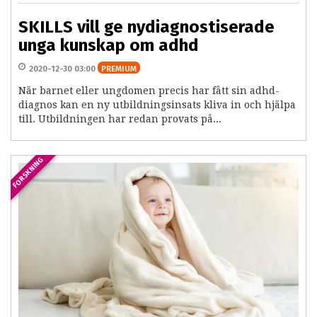
SKILLS vill ge nydiagnostiserade
unga kunskap om adhd
2020-12-30 03:00
PREMIUM
När barnet eller ungdomen precis har fått sin adhd-
diagnos kan en ny utbildningsinsats kliva in och hjälpa
till. Utbildningen har redan provats på...
FORSKNING