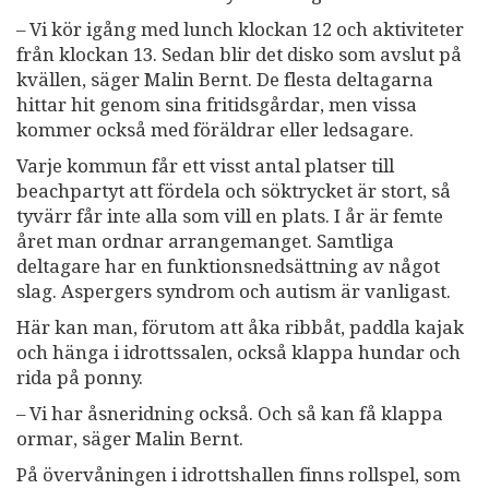
– Vi kör igång med lunch klockan 12 och aktiviteter
från klockan 13. Sedan blir det disko som avslut på
kvällen, säger Malin Bernt. De flesta deltagarna
hittar hit genom sina fritidsgårdar, men vissa
kommer också med föräldrar eller ledsagare.
Varje kommun får ett visst antal platser till
beachpartyt att fördela och söktrycket är stort, så
tyvärr får inte alla som vill en plats. I år är femte
året man ordnar arrangemanget. Samtliga
deltagare har en funktionsnedsättning av något
slag. Aspergers syndrom och autism är vanligast.
Här kan man, förutom att åka ribbåt, paddla kajak
och hänga i idrottssalen, också klappa hundar och
rida på ponny.
– Vi har åsneridning också. Och så kan få klappa
ormar, säger Malin Bernt.
På övervåningen i idrottshallen finns rollspel, som