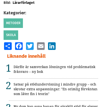
Bild:
Lärarförlaget
Kategorier:
METODER
SKOLA
SHARE
FACEBOOK
TWITTER
EMAIL
LINKEDIN
Liknande innehåll
Därför är samverkan lösningen vid problematisk
frånvaro – ny bok
Satsar på stödundervisning i mindre grupp – och
skrotar extra anpassningar: "En orimlig förväntan
som låter fin i teorin"
Ny dom kan sopa banan för särskilt stöd för elever