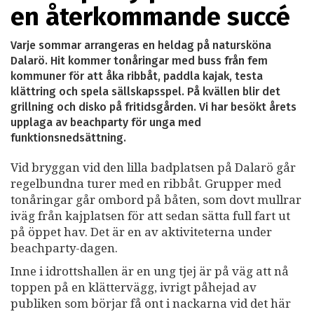
en återkommande succé
Varje sommar arrangeras en heldag på natursköna
Dalarö. Hit kommer tonåringar med buss från fem
kommuner för att åka ribbåt, paddla kajak, testa
klättring och spela sällskapsspel. På kvällen blir det
grillning och disko på fritidsgården. Vi har besökt årets
upplaga av beachparty för unga med
funktionsnedsättning.
Vid bryggan vid den lilla badplatsen på Dalarö går
regelbundna turer med en ribbåt. Grupper med
tonåringar går ombord på båten, som dovt mullrar
iväg från kajplatsen för att sedan sätta full fart ut
på öppet hav. Det är en av aktiviteterna under
beachparty-dagen.
Inne i idrottshallen är en ung tjej är på väg att nå
toppen på en klättervägg, ivrigt påhejad av
publiken som börjar få ont i nackarna vid det här