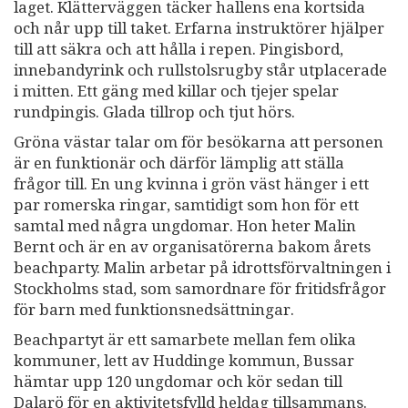
laget. Klätterväggen täcker hallens ena kortsida
och når upp till taket. Erfarna instruktörer hjälper
till att säkra och att hålla i repen. Pingisbord,
innebandyrink och rullstolsrugby står utplacerade
i mitten. Ett gäng med killar och tjejer spelar
rundpingis. Glada tillrop och tjut hörs.
Gröna västar talar om för besökarna att personen
är en funktionär och därför lämplig att ställa
frågor till. En ung kvinna i grön väst hänger i ett
par romerska ringar, samtidigt som hon för ett
samtal med några ungdomar. Hon heter Malin
Bernt och är en av organisatörerna bakom årets
beachparty. Malin arbetar på idrottsförvaltningen i
Stockholms stad, som samordnare för fritidsfrågor
för barn med funktionsnedsättningar.
Beachpartyt är ett samarbete mellan fem olika
kommuner, lett av Huddinge kommun, Bussar
hämtar upp 120 ungdomar och kör sedan till
Dalarö för en aktivitetsfylld heldag tillsammans.