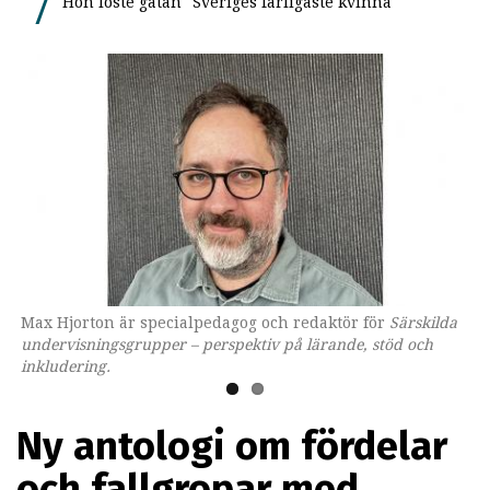
Hon löste gåtan "Sveriges farligaste kvinna"
Max Hjorton är specialpedagog och redaktör för
Omslaget till boken som ges ut av Lärarförlaget.
Särskilda
undervisningsgrupper – perspektiv på lärande, stöd och
inkludering.
Ny antologi om fördelar
och fallgropar med