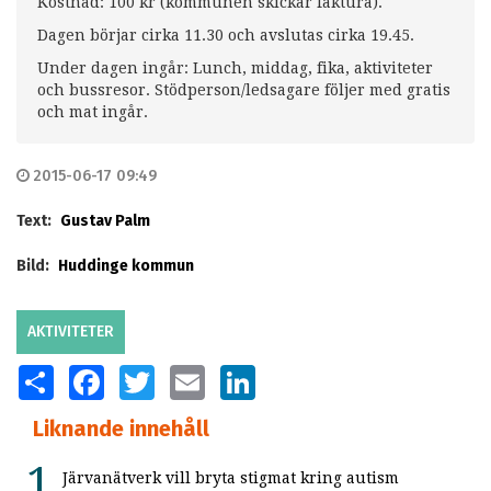
Kostnad: 100 kr (kommunen skickar faktura).
Dagen börjar cirka 11.30 och avslutas cirka 19.45.
Under dagen ingår: Lunch, middag, fika, aktiviteter
och bussresor. Stödperson/ledsagare följer med gratis
och mat ingår.
2015-06-17 09:49
Text:
Gustav Palm
Bild:
Huddinge kommun
AKTIVITETER
SHARE
FACEBOOK
TWITTER
EMAIL
LINKEDIN
Liknande innehåll
Järvanätverk vill bryta stigmat kring autism