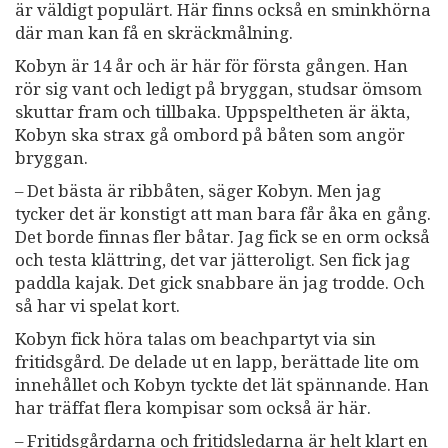
är väldigt populärt. Här finns också en sminkhörna
där man kan få en skräckmålning.
Kobyn är 14 år och är här för första gången. Han
rör sig vant och ledigt på bryggan, studsar ömsom
skuttar fram och tillbaka. Uppspeltheten är äkta,
Kobyn ska strax gå ombord på båten som angör
bryggan.
– Det bästa är ribbåten, säger Kobyn. Men jag
tycker det är konstigt att man bara får åka en gång.
Det borde finnas fler båtar. Jag fick se en orm också
och testa klättring, det var jätteroligt. Sen fick jag
paddla kajak. Det gick snabbare än jag trodde. Och
så har vi spelat kort.
Kobyn fick höra talas om beachpartyt via sin
fritidsgård. De delade ut en lapp, berättade lite om
innehållet och Kobyn tyckte det lät spännande. Han
har träffat flera kompisar som också är här.
– Fritidsgårdarna och fritidsledarna är helt klart en