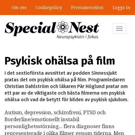
Hoppa
Om oss
Cookiepolicy
Prenumeration
Logga in
till
”Jobbet gick bra – just därför togs
huvudinnehåll
stödet bort”
Toggle
navigat
Psykisk ohälsa på film
I det sextioförsta avsnittet av podden Sinnessjukt
pratas det om psykisk ohälsa på film. Programledaren
Christian Dahlström och läkaren Pär Höglund pratar om
ett par av de viktigaste och bästa filmerna om psykisk
ohälsa och vad de betytt för bilden av psykisk sjukdom.
Autism, depression, schizofreni, PTSD och
Borderline/emotionellt instabil
personlighetsstörning... flera diagnoser finns
representerade i olika filmer genom tiderna. Men