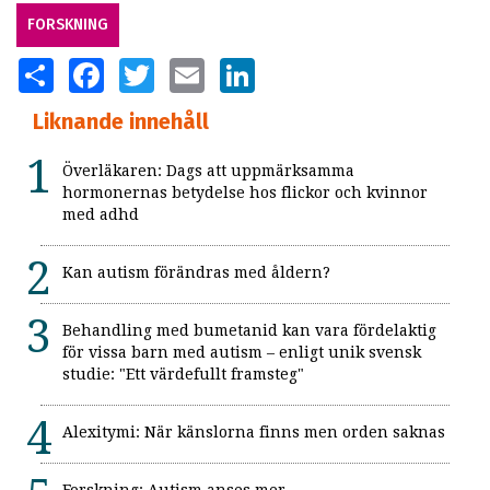
FORSKNING
SHARE
FACEBOOK
TWITTER
EMAIL
LINKEDIN
Liknande innehåll
Överläkaren: Dags att uppmärksamma
hormonernas betydelse hos flickor och kvinnor
med adhd
Kan autism förändras med åldern?
Behandling med bumetanid kan vara fördelaktig
för vissa barn med autism – enligt unik svensk
studie: "Ett värdefullt framsteg"
Alexitymi: När känslorna finns men orden saknas
Forskning: Autism anses mer