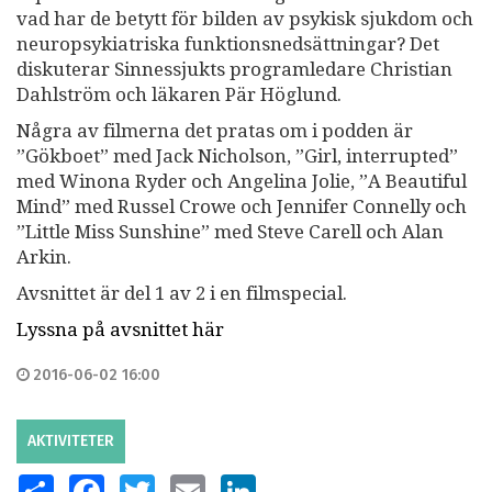
vad har de betytt för bilden av psykisk sjukdom och
neuropsykiatriska funktionsnedsättningar? Det
diskuterar Sinnessjukts programledare Christian
Dahlström och läkaren Pär Höglund.
Några av filmerna det pratas om i podden är
”Gökboet” med Jack Nicholson, ”Girl, interrupted”
med Winona Ryder och Angelina Jolie, ”A Beautiful
Mind” med Russel Crowe och Jennifer Connelly och
”Little Miss Sunshine” med Steve Carell och Alan
Arkin.
Avsnittet är del 1 av 2 i en filmspecial.
Lyssna på avsnittet här
2016-06-02 16:00
AKTIVITETER
SHARE
FACEBOOK
TWITTER
EMAIL
LINKEDIN