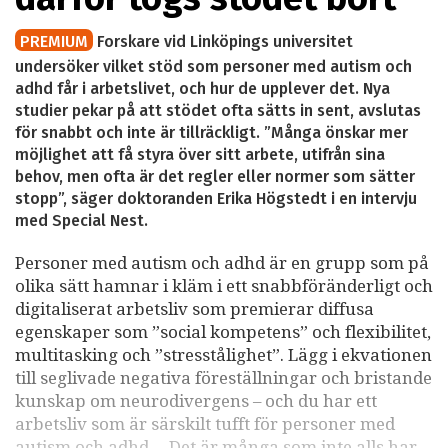
PREMIUM
Forskare vid Linköpings universitet
undersöker vilket stöd som personer med autism och
adhd får i arbetslivet, och hur de upplever det. Nya
studier pekar på att stödet ofta sätts in sent, avslutas
för snabbt och inte är tillräckligt. ”Många önskar mer
möjlighet att få styra över sitt arbete, utifrån sina
behov, men ofta är det regler eller normer som sätter
stopp”, säger doktoranden Erika Högstedt i en intervju
med Special Nest.
Personer med autism och adhd är en grupp som på
olika sätt hamnar i kläm i ett snabbföränderligt och
digitaliserat arbetsliv som premierar diffusa
egenskaper som ”social kompetens” och flexibilitet,
multitasking och ”stresstålighet”. Lägg i ekvationen
till seglivade negativa föreställningar och bristande
kunskap om neurodivergens – och du har ett
arbetsliv som är särskilt tufft för personer med
autism och adhd. – Det är många som inte alls har