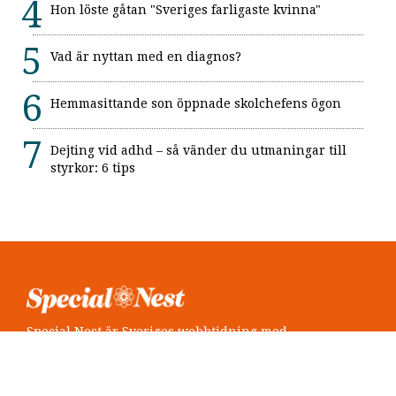
Hon löste gåtan "Sveriges farligaste kvinna"
Vad är nyttan med en diagnos?
Hemmasittande son öppnade skolchefens ögon
Dejting vid adhd – så vänder du utmaningar till
styrkor: 6 tips
Special Nest är Sveriges webbtidning med
neuropsykiatri i fokus.
Följ oss