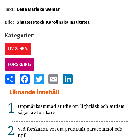
Text:
Lena Marieke Wemar
Bild:
Shutterstock
Karolinska Institutet
Kategorier:
LIV & HEM
FORSKNING
SHARE
FACEBOOK
TWITTER
EMAIL
LINKEDIN
Liknande innehåll
Uppmärksammad studie om lightläsk och autism
sågas av forskare
Vad forskarna vet om prenatalt paracetamol och
npf