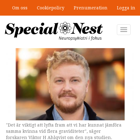
Hoppa
Om oss
Cookiepolicy
Prenumeration
Logga in
till
”Jobbet gick bra – just därför togs
huvudinnehåll
stödet bort”
Toggle
navigat
"Det är viktigt att lyfta fram att vi har kunnat jämföra
"Vi hoppas att våra resultat ska kunna lugna blivande
Barn vars mammor har använt paracetamol under
samma kvinna vid flera graviditeter", säger
föräldrar och gravida mammor", säger Renée Gardner.
graviditeten har inte en ökad risk för adhd, autism eller
forskaren Viktor H Ahlqvist om den nya studien.
intellektuell funktionsnedsättning.