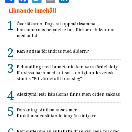
Liknande innehåll
Överläkaren: Dags att uppmärksamma
hormonernas betydelse hos flickor och kvinnor
med adhd
Kan autism förändras med åldern?
Behandling med bumetanid kan vara fördelaktig
för vissa barn med autism – enligt unik svensk
studie: "Ett värdefullt framsteg"
Alexitymi: När känslorna finns men orden saknas
Forskning: Autism anses mer
funktionsnedsättande idag än tidigare
Kamouflering av autistiska drag kan leda till ökad