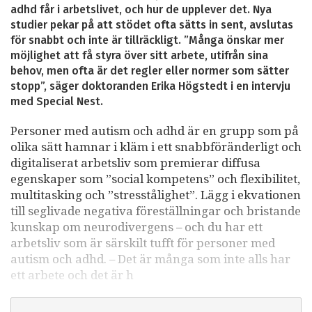
adhd får i arbetslivet, och hur de upplever det. Nya
studier pekar på att stödet ofta sätts in sent, avslutas
för snabbt och inte är tillräckligt. ”Många önskar mer
möjlighet att få styra över sitt arbete, utifrån sina
behov, men ofta är det regler eller normer som sätter
stopp”, säger doktoranden Erika Högstedt i en intervju
med Special Nest.
Personer med autism och adhd är en grupp som på
olika sätt hamnar i kläm i ett snabbföränderligt och
digitaliserat arbetsliv som premierar diffusa
egenskaper som ”social kompetens” och flexibilitet,
multitasking och ”stresstålighet”. Lägg i ekvationen
till seglivade negativa föreställningar och bristande
kunskap om neurodivergens – och du har ett
arbetsliv som är särskilt tufft för personer med
autism och adhd. – Det är många som inte alls har
ett arbete och det är h