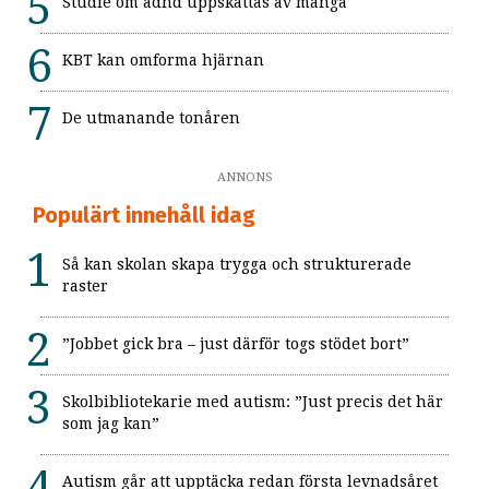
Studie om adhd uppskattas av många
KBT kan omforma hjärnan
De utmanande tonåren
ANNONS
Populärt innehåll idag
Så kan skolan skapa trygga och strukturerade
raster
”Jobbet gick bra – just därför togs stödet bort”
Skolbibliotekarie med autism: ”Just precis det här
som jag kan”
Autism går att upptäcka redan första levnadsåret