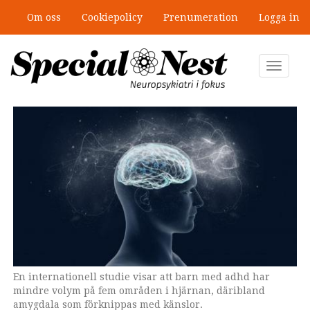
Hoppa
Om oss
Cookiepolicy
Prenumeration
Logga in
till
”Jobbet gick bra – just därför togs
huvudinnehåll
stödet bort”
Toggle
navigat
En internationell studie visar att barn med adhd har
mindre volym på fem områden i hjärnan, däribland
amygdala som förknippas med känslor.