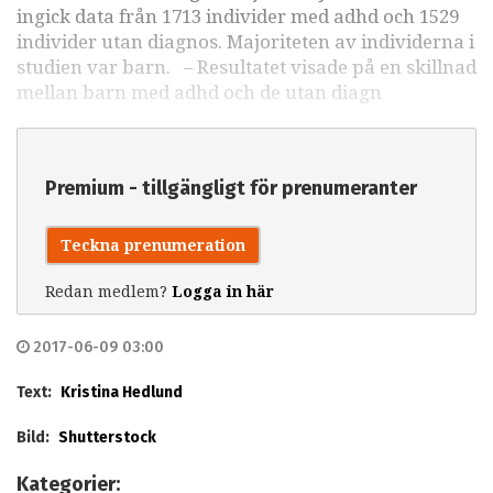
ingick data från 1713 individer med adhd och 1529
individer utan diagnos. Majoriteten av individerna i
studien var barn. – Resultatet visade på en skillnad
mellan barn med adhd och de utan diagn
Premium - tillgängligt för prenumeranter
Teckna prenumeration
Redan medlem?
Logga in här
2017-06-09 03:00
Text:
Kristina Hedlund
Bild:
Shutterstock
Kategorier: