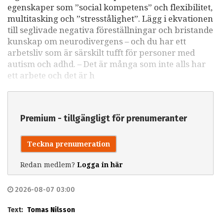
egenskaper som ”social kompetens” och flexibilitet,
multitasking och ”stresstålighet”. Lägg i ekvationen
till seglivade negativa föreställningar och bristande
kunskap om neurodivergens – och du har ett
arbetsliv som är särskilt tufft för personer med
autism och adhd. – Det är många som inte alls har
ett arbete och det är h
Premium - tillgängligt för prenumeranter
Teckna prenumeration
Redan medlem?
Logga in här
2026-08-07 03:00
Text:
Tomas Nilsson