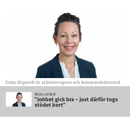
Erika Högstedt är arbetsterapeut och kommundoktorand
vid Linköpings universitet.
Nästa artikel
”Jobbet gick bra – just därför togs
”Jobbet gick bra – just
stödet bort”
därför togs stödet bort”
PREMIUM
Forskare vid Linköpings universitet