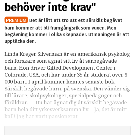
behöver inte krav"
PREMIUM
Det är lätt att tro att ett särskilt begåvat
barn kommer att bli framgångsrik som vuxen. Men
begåvning kommer i olika skepnader. Utmaningen är att
upptäcka den.
Linda Kreger Silverman är en amerikansk psykolog
och forskare som ägnat sitt liv åt särbegåvade
barn. Hon driver Gifted Development Center i
Colorade, USA, och har under 35 år studerat över 6
000 barn. I april kommer hennes senaste bok,
Särskilt begåvade barn, på svenska. Den vänder sig
till lärare, skolpsykologer, specialpedagoger och
föräldrar. – Du har ägnat dig åt särskilt begåvade
barn hela ditt yrkesverksamma liv. – Ja, det är mitt
kall! Jag har varit passionerat