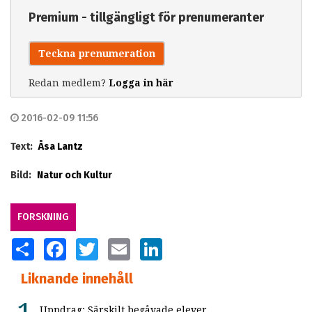
Premium - tillgängligt för prenumeranter
Teckna prenumeration
Redan medlem?
Logga in här
2016-02-09 11:56
Text:
Åsa Lantz
Bild:
Natur och Kultur
FORSKNING
SHARE
FACEBOOK
TWITTER
EMAIL
LINKEDIN
Liknande innehåll
Uppdrag: Särskilt begåvade elever