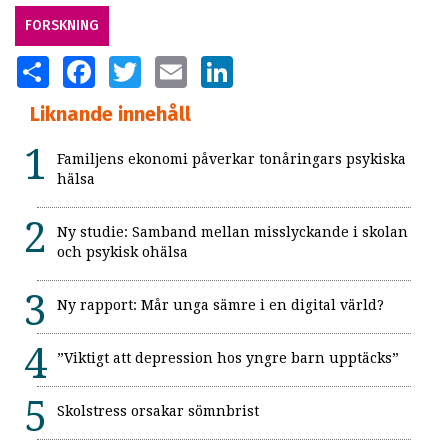
FORSKNING
SHARE
FACEBOOK
TWITTER
EMAIL
LINKEDIN
Liknande innehåll
Familjens ekonomi påverkar tonåringars psykiska
hälsa
Ny studie: Samband mellan misslyckande i skolan
och psykisk ohälsa
Ny rapport: Mår unga sämre i en digital värld?
”Viktigt att depression hos yngre barn upptäcks”
Skolstress orsakar sömnbrist