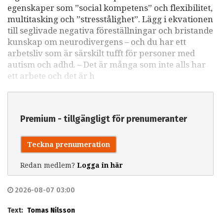
egenskaper som ”social kompetens” och flexibilitet,
multitasking och ”stresstålighet”. Lägg i ekvationen
till seglivade negativa föreställningar och bristande
kunskap om neurodivergens – och du har ett
arbetsliv som är särskilt tufft för personer med
autism och adhd. – Det är många som inte alls har
ett arbete och det är h
Premium - tillgängligt för prenumeranter
Teckna prenumeration
Redan medlem?
Logga in här
2026-08-07 03:00
Text:
Tomas Nilsson