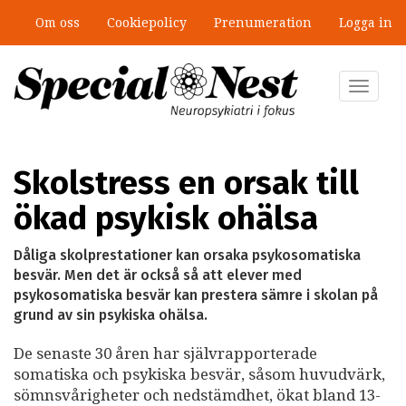
Hoppa
Om oss
Cookiepolicy
Prenumeration
Logga in
till
”Jobbet gick bra – just därför togs
huvudinnehåll
stödet bort”
Toggle
navigat
Skolstress en orsak till
ökad psykisk ohälsa
Dåliga skolprestationer kan orsaka psykosomatiska
besvär. Men det är också så att elever med
psykosomatiska besvär kan prestera sämre i skolan på
grund av sin psykiska ohälsa.
De senaste 30 åren har självrapporterade
somatiska och psykiska besvär, såsom huvudvärk,
sömnsvårigheter och nedstämdhet, ökat bland 13-